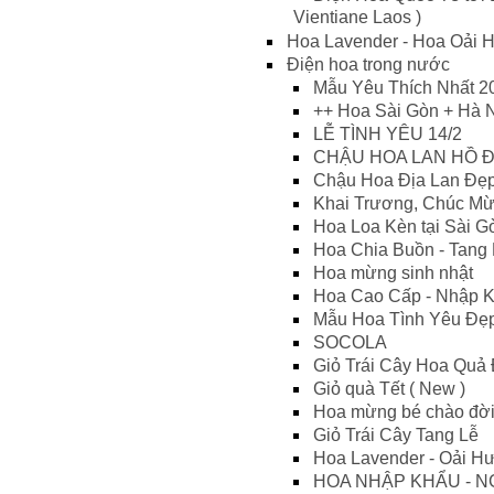
Vientiane Laos )
Hoa Lavender - Hoa Oải
Điện hoa trong nước
Mẫu Yêu Thích Nhất 2
++ Hoa Sài Gòn + Hà 
LỄ TÌNH YÊU 14/2
CHẬU HOA LAN HỒ Đ
Chậu Hoa Địa Lan Đẹ
Khai Trương, Chúc M
Hoa Loa Kèn tại Sài G
Hoa Chia Buồn - Tang
Hoa mừng sinh nhật
Hoa Cao Cấp - Nhập 
Mẫu Hoa Tình Yêu Đẹ
SOCOLA
Giỏ Trái Cây Hoa Quả
Giỏ quà Tết ( New )
Hoa mừng bé chào đờ
Giỏ Trái Cây Tang Lễ
Hoa Lavender - Oải H
HOA NHẬP KHẨU - N