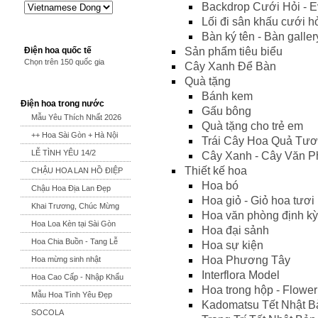
Backdrop Cưới Hỏi - E
Lối đi sân khấu cưới h
Bàn ký tên - Bàn galler
Sản phẩm tiêu biểu
Điện hoa quốc tế
Chọn trên 150 quốc gia
Cây Xanh Để Bàn
Quà tặng
Bánh kem
Điện hoa trong nước
Gấu bông
Mẫu Yêu Thích Nhất 2026
Quà tặng cho trẻ em
++ Hoa Sài Gòn + Hà Nội
Trái Cây Hoa Quả Tươ
LỄ TÌNH YÊU 14/2
Cây Xanh - Cây Văn 
Thiết kế hoa
CHẬU HOA LAN HỒ ĐIỆP
Hoa bó
Chậu Hoa Địa Lan Đẹp
Hoa giỏ - Giỏ hoa tươi
Khai Trương, Chúc Mừng
Hoa văn phòng định kỳ
Hoa Loa Kèn tại Sài Gòn
Hoa đại sảnh
Hoa Chia Buồn - Tang Lễ
Hoa sự kiện
Hoa Phương Tây
Hoa mừng sinh nhật
Interflora Model
Hoa Cao Cấp - Nhập Khẩu
Hoa trong hộp - Flowe
Mẫu Hoa Tình Yêu Đẹp
Kadomatsu Tết Nhật B
SOCOLA