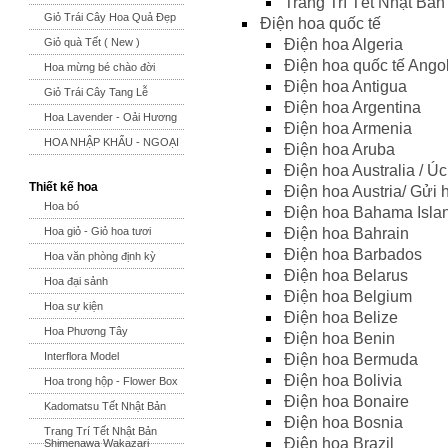
Trang Trí Tết Nhật Bả
Giỏ Trái Cây Hoa Quả Đẹp
Điện hoa quốc tế
Điện hoa Algeria
Giỏ quà Tết ( New )
Điện hoa quốc tế Ango
Hoa mừng bé chào đời
Điện hoa Antigua
Giỏ Trái Cây Tang Lễ
Điện hoa Argentina
Hoa Lavender - Oải Hương
Điện hoa Armenia
HOA NHẬP KHẨU - NGOẠI
Điện hoa Aruba
Điện hoa Australia / Úc
Thiết kế hoa
Điện hoa Austria/ Gửi 
Hoa bó
Điện hoa Bahama Isla
Điện hoa Bahrain
Hoa giỏ - Giỏ hoa tươi
Điện hoa Barbados
Hoa văn phòng định kỳ
Điện hoa Belarus
Hoa đại sảnh
Điện hoa Belgium
Hoa sự kiện
Điện hoa Belize
Hoa Phương Tây
Điện hoa Benin
Interflora Model
Điện hoa Bermuda
Điện hoa Bolivia
Hoa trong hộp - Flower Box
Điện hoa Bonaire
Kadomatsu Tết Nhật Bản
Điện hoa Bosnia
Trang Trí Tết Nhật Bản
Điện hoa Brazil
Shimenawa Wakazari