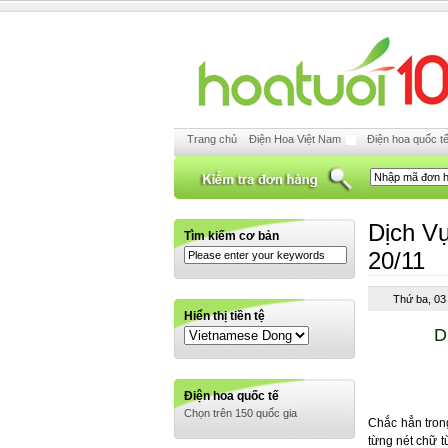
Trang chủ
Điện Hoa Việt Nam
Điện hoa quốc t
Dịch V
Tìm kiếm cơ bản
20/11
Thứ ba, 03
Hiển thị tiền tệ
D
Điện hoa quốc tế
Chọn trên 150 quốc gia
Chắc hẳn trong
từng nét chữ t