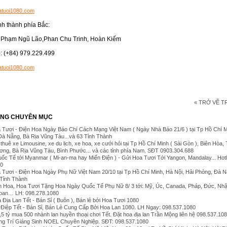
atuoi1080.com
nh thành phía Bắc:
, Phạm Ngũ Lão,Phan Chu Trinh, Hoàn Kiếm
): (+84) 979.229.499
atuoi1080.com
« TRỞ VỀ 
ÙNG CHUYÊN MỤC
Tươi - Điện Hoa Ngày Báo Chí Cách Mạng Việt Nam ( Ngày Nhà Báo 21/6 ) tại Tp Hồ Chí M
Đà Nẵng, Bà Rịa Vũng Tàu...và 63 Tỉnh Thành
thuê xe Limousine, xe du lịch, xe hoa, xe cưới hỏi tại Tp Hồ Chí Minh ( Sài Gòn ), Biên Hòa,
ơng, Bà Rịa Vũng Tàu, Bình Phước... và các tỉnh phía Nam. SĐT 0903.304.688
ốc Tế tới Myanmar ( Mi-an-ma hay Miến Điện ) - Gửi Hoa Tươi Tới Yangon, Mandalay... Hotl
80
 Tươi - Điện Hoa Ngày Phụ Nữ Việt Nam 20/10 tại Tp Hồ Chí Minh, Hà Nội, Hải Phòng, Đà 
 Tỉnh Thành
n Hoa, Hoa Tươi Tặng Hoa Ngày Quốc Tế Phụ Nữ 8/ 3 tới: Mỹ, Úc, Canada, Pháp, Đức, Nhậ
Loan… LH: 098.278.1080
Địa Lan Tết - Bán Sỉ ( Buôn ), Bán lẻ bởi Hoa Tươi 1080
Điệp Tết - Bán Sỉ, Bán Lẻ Cung Cấp Bởi Hoa Lan 1080. LH Ngay: 098.537.1080
1,5 tỷ mua 500 nhành lan huyền thoại chơi Tết. Đặt hoa địa lan Trần Mộng liên hệ 098.537.10
ng Trí Giáng Sinh NOEL Chuyên Nghiệp. SĐT: 098.537.1080