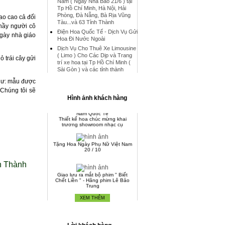
Nam ( Ngày Nhà Báo 21/6 ) tại
Tp Hồ Chí Minh, Hà Nội, Hải
Phòng, Đà Nẵng, Bà Rịa Vũng
ao cao cả đối
Tàu...và 63 Tỉnh Thành
thầy người cô
Điện Hoa Quốc Tế - Dịch Vụ Gửi
ngày nhà giáo
Hoa lan hồ điệp chúc mừng đối
Hoa Đi Nước Ngoài
tác Nhật Bản
Chậu hoa lan hồ điệp đẹp thực
Dịch Vụ Cho Thuê Xe Limousine
hiện bới Hoa Tươi 1080
( Limo ) Cho Các Dịp và Trang
 trái cây gửi
trí xe hoa tại Tp Hồ Chí Minh (
Sài Gòn ) và các tỉnh thành
Chậu Lan Hồ Điệp Tết Nguyên
Đán 2016
như: mẫu được
 Chúng tôi sẽ
Hình ảnh khách hàng
Dịch Vụ Điện Hoa Hoa Tươi Việt
Nam Quốc Tế
Thiết kế hoa chúc mừng khai
trương showroom nhạc cụ
Tặng Hoa Ngày Phụ Nữ Việt Nam
20 / 10
h Thành
Giao lưu ra mắt bộ phim " Biết
Chết Liền " - Hãng phim Lê Bảo
Trung
XEM THÊM