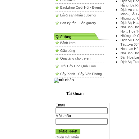
Dịch Vụ Hoa
Nẵng, Bà Rị
Backdrop Cưới Hỏi - Event
Dịch vụ cho 
Minh ( Sài G
Lối đi sân khấu cưới hỏi
Những Lời C
Dịch Vụ Hoa
Bàn ký tên - Bàn gallery
Nơi Bán Hoa
Nội... Hoa 
Những Lời 
Quà tặng
Dịch Vụ Hoa
Bánh kem
Tàu...và 63
Hoa Lan Hồ 
Gấu bông
Nơi Bán Hoa
Bán Hoa Lan
Quà tặng cho trẻ em
Dịch Vụ Tra
Trái Cây Hoa Quả Tươi
Cây Xanh - Cây Văn Phòng
Tài khoản
Email
Mật khẩu
ĐĂNG NHẬP
Quên mật khẩu