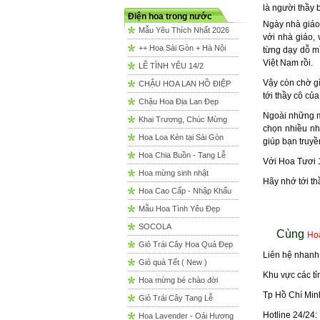
là người thầy
Điện hoa trong nước
Ngày nhà giáo 
Mẫu Yêu Thích Nhất 2026
với nhà giáo,
++ Hoa Sài Gòn + Hà Nội
từng dạy dỗ m
Việt Nam rồi.
LỄ TÌNH YÊU 14/2
Vậy còn chờ gì
CHẬU HOA LAN HỒ ĐIỆP
tới thầy cô củ
Chậu Hoa Địa Lan Đẹp
Ngoài những 
Khai Trương, Chúc Mừng
chọn nhiều nhấ
Hoa Loa Kèn tại Sài Gòn
giúp bạn truyề
Hoa Chia Buồn - Tang Lễ
Với Hoa Tươi 
Hoa mừng sinh nhật
Hãy nhớ tới th
Hoa Cao Cấp - Nhập Khẩu
Mẫu Hoa Tình Yêu Đẹp
SOCOLA
Cùng
Ho
Giỏ Trái Cây Hoa Quả Đẹp
Liên hệ nhanh
Giỏ quà Tết ( New )
Khu vực các t
Hoa mừng bé chào đời
Tp Hồ Chí Min
Giỏ Trái Cây Tang Lễ
Hotline 24/24
Hoa Lavender - Oải Hương