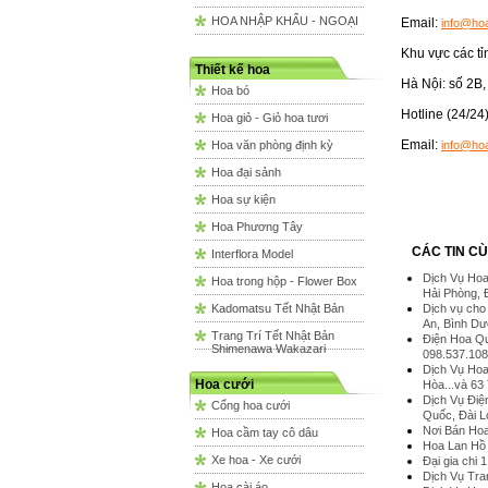
HOA NHẬP KHẨU - NGOẠI
Email:
info@ho
Khu vực các tỉ
Thiết kế hoa
Hà Nội: số 2B
Hoa bó
Hotline (24/24
Hoa giỏ - Giỏ hoa tươi
Email:
Hoa văn phòng định kỳ
info@ho
Hoa đại sảnh
Hoa sự kiện
Hoa Phương Tây
CÁC TIN C
Interflora Model
Dịch Vụ Hoa 
Hoa trong hộp - Flower Box
Hải Phòng, 
Kadomatsu Tết Nhật Bản
Dịch vụ cho 
An, Bình Dư
Trang Trí Tết Nhật Bản
Điện Hoa Qu
Shimenawa Wakazari
098.537.10
Dịch Vụ Hoa
Hoa cưới
Hòa...và 63
Dịch Vụ Điệ
Cổng hoa cưới
Quốc, Đài 
Nơi Bán Hoa 
Hoa cầm tay cô dâu
Hoa Lan Hồ 
Xe hoa - Xe cưới
Đại gia chi 
Dịch Vụ Tra
Hoa cài áo