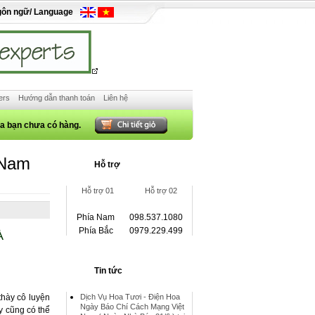
gôn ngữ/ Language
ers
Hướng dẫn thanh toán
Liên hệ
ủa bạn chưa có hàng.
 Nam
Hỗ trợ
Hỗ trợ 01
Hỗ trợ 02
Phía Nam
098.537.1080
Phía Bắc
0979.229.499
À
Tin tức
thày cô luyện
Dịch Vụ Hoa Tươi - Điện Hoa
Ngày Báo Chí Cách Mạng Việt
ay cũng có thể