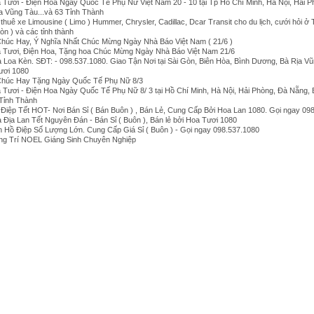
 Tươi - Điện Hoa Ngày Quốc Tế Phụ Nữ Việt Nam 20 - 10 tại Tp Hồ Chí Minh, Hà Nội, Hải P
a Vũng Tàu...và 63 Tỉnh Thành
thuê xe Limousine ( Limo ) Hummer, Chrysler, Cadillac, Dcar Transit cho du lịch, cưới hỏi ở
òn ) và các tỉnh thành
húc Hay, Ý Nghĩa Nhất Chúc Mừng Ngày Nhà Báo Việt Nam ( 21/6 )
 Tươi, Điện Hoa, Tặng hoa Chúc Mừng Ngày Nhà Báo Việt Nam 21/6
 Loa Kèn. SĐT: - 098.537.1080. Giao Tận Nơi tại Sài Gòn, Biên Hòa, Bình Dương, Bà Rịa V
Tươi 1080
Chúc Hay Tặng Ngày Quốc Tế Phụ Nữ 8/3
 Tươi - Điện Hoa Ngày Quốc Tế Phụ Nữ 8/ 3 tại Hồ Chí Minh, Hà Nội, Hải Phòng, Đà Nẵng, 
 Tỉnh Thành
Điệp Tết HOT- Nơi Bán Sỉ ( Bán Buôn ) , Bán Lẻ, Cung Cấp Bởi Hoa Lan 1080. Gọi ngay 09
 Địa Lan Tết Nguyên Đán - Bán Sỉ ( Buôn ), Bán lẻ bởi Hoa Tươi 1080
 Hồ Điệp Số Lượng Lớn. Cung Cấp Giá Sỉ ( Buôn ) - Gọi ngay 098.537.1080
ng Trí NOEL Giáng Sinh Chuyên Nghiệp