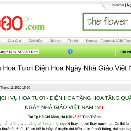
| N
Webmail
ế
Quà tặng
Giới thiệu
Dịch vụ
Tin tức
Sitemap
Facebook 1080 Flow
Giỏ c
ụ Hoa Tươi Điện Hoa Ngày Nhà Giáo Việt
 Tháng 11 2020 15:50
ỊCH VỤ HOA TƯƠI - ĐIỆN HOA TẶNG HOA TẶNG QU
NGÀY NHÀ GIÁO VIỆT NAM
20/11
Tại Tp Hồ Chí Minh, Hà Nội và
63
Tỉnh Thành
 mỗi chúng ta ai cũng có ít nhất một người thày, người thày người cô. Có thể là 
ừ thưở lên 5 lên 10, có thể là thầy cô truyền đạt kiến thức từ phổ thông, đại học, h