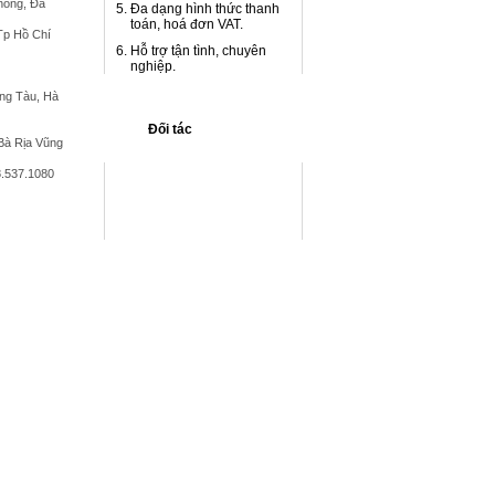
hòng, Đà
Đa dạng hình thức thanh
toán, hoá đơn VAT.
 Tp Hồ Chí
Hỗ trợ tận tình, chuyên
nghiệp.
ũng Tàu, Hà
Đối tác
Bà Rịa Vũng
8.537.1080