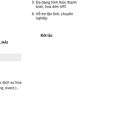
Đa dạng hình thức thanh
toán, hoá đơn VAT.
Hỗ trợ tận tình, chuyên
nghiệp.
Đối tác
 HẢI
ều dịch vụ hoa
g, event )...