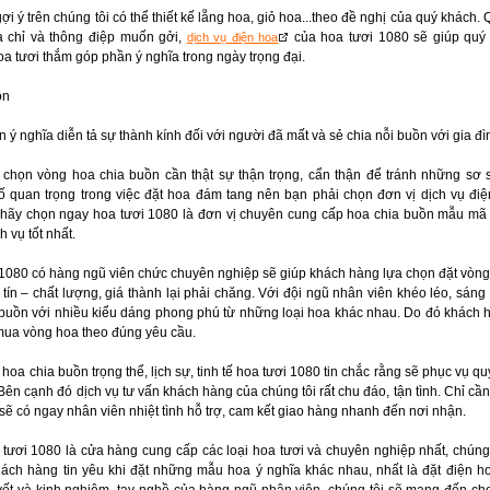
i ý trên chúng tôi có thể thiết kế lẵng hoa, giỏ hoa...theo đề nghị của quý khách.
a chỉ và thông điệp muốn gởi,
của hoa tươi 1080 sẽ giúp quý 
dịch vụ điện hoa
a tươi thắm góp phần ý nghĩa trong ngày trọng đại.
ồn
ý nghĩa diễn tả sự thành kính đối với người đã mất và sẻ chia nỗi buồn với gia đì
ọn vòng hoa chia buồn cần thật sự thận trọng, cẩn thận để tránh những sơ só
tố quan trọng trong việc đặt hoa đám tang nên bạn phải chọn đơn vị dịch vụ điệ
 hãy chọn ngay hoa tươi 1080 là đơn vị chuyên cung cấp hoa chia buồn mẫu mã 
 vụ tốt nhất.
1080 có hàng ngũ viên chức chuyên nghiệp sẽ giúp khách hàng lựa chọn đặt vòn
ín – chất lượng, giá thành lại phải chăng. Với đội ngũ nhân viên khéo léo, sáng
buồn với nhiều kiểu dáng phong phú từ những loại hoa khác nhau. Do đó khách 
 mua vòng hoa theo đúng yêu cầu.
oa chia buồn trọng thể, lịch sự, tinh tế hoa tươi 1080 tin chắc rằng sẽ phục vụ q
 Bên cạnh đó dịch vụ tư vấn khách hàng của chúng tôi rất chu đáo, tận tình. Chỉ cầ
ẽ có ngay nhân viên nhiệt tình hỗ trợ, cam kết giao hàng nhanh đến nơi nhận.
ơi 1080 là cửa hàng cung cấp các loại hoa tươi và chuyên nghiệp nhất, chúng t
ách hàng tin yêu khi đặt những mẫu hoa ý nghĩa khác nhau, nhất là đặt điện h
yết và kinh nghiệm, tay nghề của hàng ngũ nhân viên, chúng tôi sẽ mang đến c