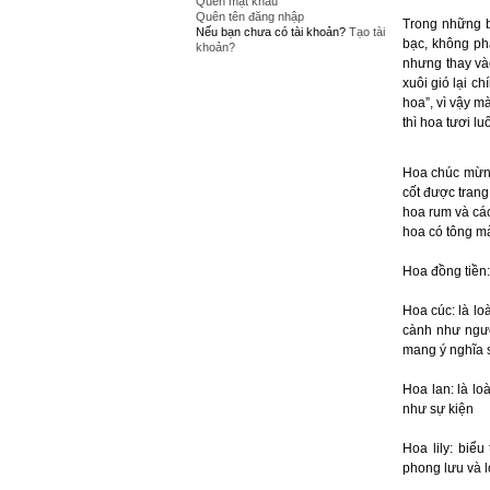
Quên mật khẩu
Quên tên đăng nhập
Trong những b
Nếu bạn chưa có tài khoản?
Tạo tài
bạc, không phả
khoản?
nhưng thay và
xuôi gió lại c
hoa”, vì vậy m
thì hoa tươi l
Hoa chúc mừng 
cốt được trang
hoa rum và các
hoa có tông mà
Hoa đồng tiền:
Hoa cúc: là lo
cành như người
mang ý nghĩa 
Hoa lan: là l
như sự kiện
Hoa lily: biể
phong lưu và 