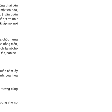
ông phải tiền
 một tẹo nào,
t, thuận buồn
uôn “tươi như
 khắp mọi nơi
Hoa chúc mừng
hoa hồng môn,
chí là một bó
 tác, bạn bè.
 luôn bám lấy
ình. Loài hoa
i trương cũng
trương cho sự