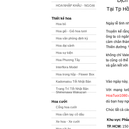
Dịch
HOA NHẬP KHẨU - NGOẠI
Tại Tp Hồ
Thiết kế hoa
Ngày lễ tình n
Hoa bó
Truyện kể rằn
Hoa giỏ - Giỏ hoa tươi
ông ta có ngă
Hoa văn phòng định kỳ
cảm chân thàn
Hoa đại sảnh
Thiên đường. V
Hoa sự kiện
không chỉ Vale
ta cũng có thể
Hoa Phương Tây
và gắn kết với
Interflora Model
Hoa trong hộp - Flower Box
Vào ngày này,
Kadomatsu Tết Nhật Bản
Trang Trí Tết Nhật Bản
Với mạng lướ
Shimenawa Wakazari
HoaTuoi1080
dù bạn hay ngư
Hoa cưới
Cổng hoa cưới
Chúc tất cả cá
Hoa cầm tay cô dâu
Khu vực Phí
Xe hoa - Xe cưới
TP. HCM:
150 
Hoa cài áo