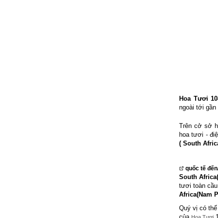
Hoa Tươi 10
ngoài tới gầ
Trên cở sở h
hoa tươi - đi
( South Afric
quốc tế đến
South Africa
tươi toàn cầ
Africa(Nam P
Quý vị có thể
của
1
Hoa Tươi