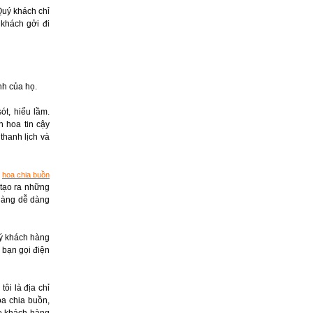
 Quý khách chỉ
khách gởi đi
nh của họ.
t, hiểu lầm.
n hoa tin cậy
thanh lịch và
g
hoa chia buồn
 tạo ra những
hàng dễ dàng
uý khách hàng
n bạn gọi điện
ôi là địa chỉ
oa chia buồn,
ho khách hàng