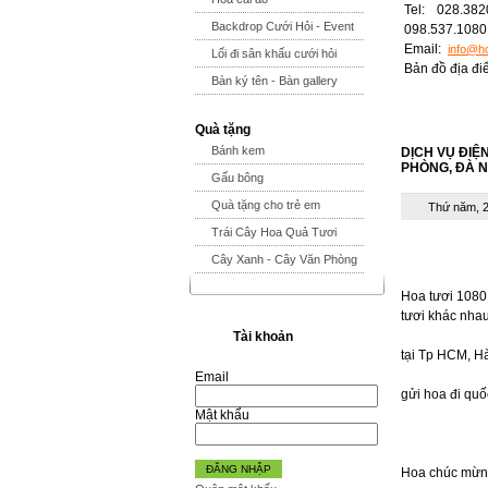
Tel: 028.382
Backdrop Cưới Hỏi - Event
098.537.1080
Email:
info@h
Lối đi sân khấu cưới hỏi
Bản đồ địa đ
Bàn ký tên - Bàn gallery
Quà tặng
Bánh kem
DỊCH VỤ ĐIỆ
PHÒNG, ĐÀ N
Gấu bông
Quà tặng cho trẻ em
Thứ năm, 2
Trái Cây Hoa Quả Tươi
Cây Xanh - Cây Văn Phòng
Hoa tươi 1080 
tươi khác nha
Tài khoản
tại Tp HCM, H
Email
gửi hoa đi quố
Mật khẩu
ĐĂNG NHẬP
Hoa chúc mừ