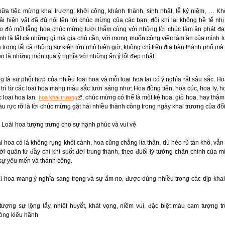
ữa tiệc mừng khai trương, khởi công, khánh thành, sinh nhật, lễ kỷ niệm, … Kh
i hiện vật đã đủ nói lên lời chúc mừng của các bạn, đôi khi lại không hề tế nhị
o đó một lẵng hoa chúc mừng tươi thắm cùng với những lời chúc làm ăn phát đạ
hính là tất cả những gì mà gia chủ cần, với mong muốn công việc làm ăn của mình l
à trong tất cả những sự kiện lớn nhỏ hiện giờ, không chỉ trên địa bàn thành phố mà
uôn là những món quà ý nghĩa với những ẩn ý tốt đẹp nhất.
là sự phối hợp của nhiều loại hoa và mỗi loại hoa lại có ý nghĩa rất sâu sắc. 
 trí từ các loại hoa mang màu sắc tươi sáng như: Hoa đồng tiền, hoa cúc, hoa ly, 
 loại hoa lan.
, chúc mừng có thể là một kệ hoa, giỏ hoa, hay thậm 
hoa khai trương
u rực rỡ là lời chúc mừng gặt hái nhiều thành công trong ngày khai trương của đối
 Loài hoa tượng trưng cho sự hạnh phúc và vui vẻ
ài hoa có lá không rụng khỏi cành, hoa cũng chẳng lìa thân, dù héo rũ tàn khô, vẫn
 quân tử đầy chí khí suốt đời trung thành, theo đuổi lý tưởng chân chính của m
sự yêu mến và thành công.
oài hoa mang ý nghĩa sang trọng và sự ấm no, được dùng nhiều trong các dịp kha
u tượng sự lộng lẫy, nhiệt huyết, khát vọng, niềm vui, đặc biệt màu cam tượng 
lòng kiêu hãnh