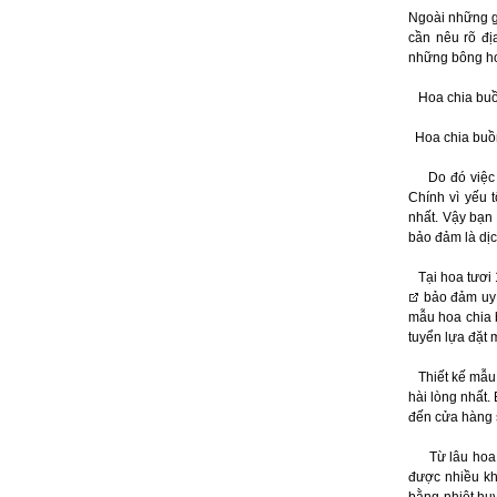
Ngoài những gợ
cần nêu rõ đị
những bông ho
Hoa chia bu
Hoa chia buồn 
Do đó việc ch
Chính vì yếu 
nhất. Vậy bạn
bảo đảm là dịch
Tại hoa tươi 
bảo đảm uy t
mẫu hoa chia 
tuyển lựa đặt
Thiết kế mẫu h
hài lòng nhất.
đến cửa hàng s
Từ lâu hoa tư
được nhiều kh
bằng nhiệt hu