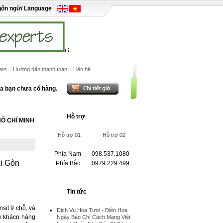
gôn ngữ/ Language
ers
Hướng dẫn thanh toán
Liên hệ
ủa bạn chưa có hàng.
Hỗ trợ
HỒ CHÍ MINH
Hỗ trợ 01
Hỗ trợ 02
Phía Nam
098.537.1080
ài Gòn
Phía Bắc
0979.229.499
Tin tức
sit 9 chỗ, và
Dịch Vụ Hoa Tươi - Điện Hoa
vụ khácn hàng
Ngày Báo Chí Cách Mạng Việt