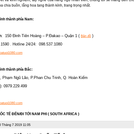
 chia buồn, lẵng hoa tang thành kính, trang trọng nhất.
ỉnh thành phía Nam:
: 150 Đinh Tiên Hoàng – P.Đakao – Quận 1 (
)
h
Bản đồ
.1590 . Hotline 24/24: 098.537.1080
oatuoi1080.com
ỉnh thành phía Bắc:
B, Phạm Ngũ Lão, P.Phan Chu Trinh, Q. Hoàn Kiếm
4): 0979.229.499
oatuoi1080.com
C TẾ ĐẾN/ĐI TỚI NAM PHI ( SOUTH AFRICA )
0 Tháng 7 2019 11:05