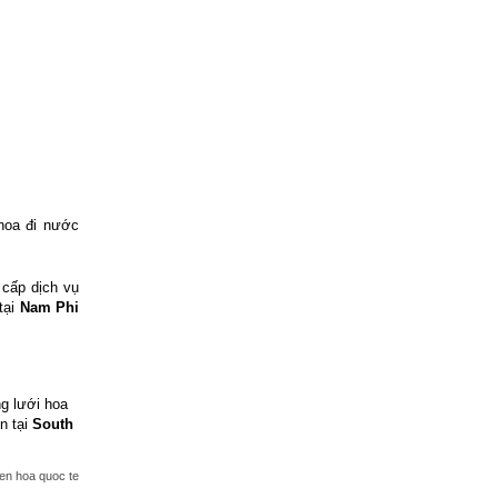
hoa đi nước
 cấp dịch vụ
tại
Nam Phi
g lưới hoa
n tại
South
ien hoa quoc te