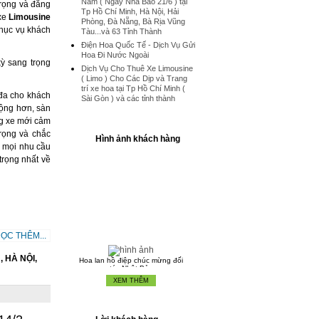
Nam ( Ngày Nhà Báo 21/6 ) tại
 trọng và đẳng
Tp Hồ Chí Minh, Hà Nội, Hải
 xe
Limousine
Phòng, Đà Nẵng, Bà Rịa Vũng
phục vụ khách
Tàu...và 63 Tỉnh Thành
Điện Hoa Quốc Tế - Dịch Vụ Gửi
Hoa Đi Nước Ngoài
ỳ sang trọng
Dịch Vụ Cho Thuê Xe Limousine
( Limo ) Cho Các Dịp và Trang
trí xe hoa tại Tp Hồ Chí Minh (
 đa cho khách
Sài Gòn ) và các tỉnh thành
rộng hơn, sàn
ng xe mới cảm
rọng và chắc
Hình ảnh khách hàng
 mọi nhu cầu
trọng nhất về
ỌC THÊM...
Hoa lan hồ điệp chúc mừng đối
tác Nhật Bản
 HÀ NỘI,
Chậu hoa lan hồ điệp đẹp thực
hiện bới Hoa Tươi 1080
XEM THÊM
Chậu Lan Hồ Điệp Tết Nguyên
Đán 2016