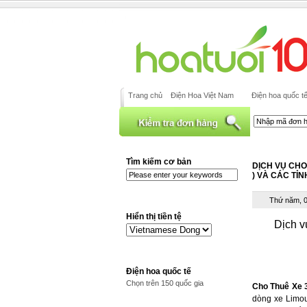
Trang chủ
Điện Hoa Việt Nam
Điện hoa quốc t
Tìm kiếm cơ bản
DỊCH VỤ CHO 
) VÀ CÁC TỈN
Thứ năm, 0
Hiển thị tiền tệ
Dịch v
Điện hoa quốc tế
Chọn trên 150 quốc gia
Cho Thuê Xe 
dòng xe Limou