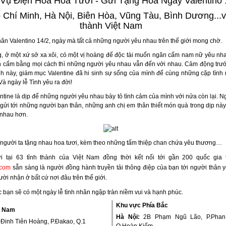
 Vụ Điện Hoa Hoa Tươi - Gửi Tặng Hoa Ngày Valentino 
 Chí Minh, Hà Nội, Biên Hòa, Vũng Tàu, Bình Dương...
v
thành Việt Nam
hân Valentino 14/2, ngày mà tất cả những người yêu nhau trên thế giới mong chờ.
g, ở một xứ sở xa xôi, có một vị hoàng đế độc tài muốn ngăn cấm nam nữ yêu n
n cấm bằng mọi cách thì những người yêu nhau vẫn đến với nhau. Cảm động trướ
h này, giám mục Valentine đã hi sinh sự sống của mình để cùng những cặp tình
à ngày lễ Tình yêu ra đời!
ntine
là dịp để những người yêu nhau bày tỏ tình cảm của mình với nửa còn lại. N
 gửi tới những người bạn thân, những anh chị em thân thiết món quà trong dịp nà
 nhau hơn.
 người ta tặng nhau
hoa tươi,
kèm theo những tấm thiệp chan chứa yêu thương…
i tại 63 tỉnh thành của Việt Nam đồng thời kết nối tới gần 200 quốc gia t
.com
sẵn sàng là người đồng hành truyền tải thông điệp của bạn tới người thân 
ời nhận ở bất cứ nơi đâu trên thế giới.
c bạn sẽ có một ngày lễ tình nhân ngập tràn niềm vui và hạnh phúc.
Khu vực Phía Bắc
a Nam
Hà Nội:
2B Phạm Ngũ Lão, P.Phan 
Đinh Tiên Hoàng, P.Đakao, Q.1
Q.Hoàn Kiếm