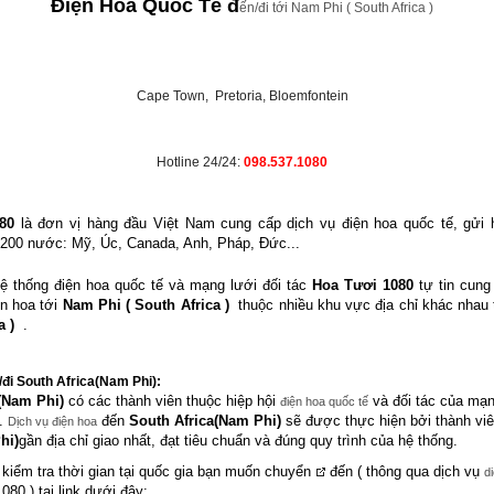
Điện Hoa Quốc Tế đ
ến/đi tới Nam Phi ( South Africa )
Cape Town, Pretoria, Bloemfontein
Hotline 24/24:
098.537.1080
80
là đơn vị hàng đầu Việt Nam cung cấp dịch vụ điện hoa quốc tế, gửi 
n 200 nước: Mỹ, Úc, Canada, Anh, Pháp, Đức...
ệ thống điện hoa quốc tế và mạng lưới đối tác
Hoa Tươi 1080
tự tin cung
ện hoa tới
Nam Phi ( South Africa )
thuộc nhiều khu vực địa chỉ khác nhau 
a )
.
/đi
South Africa(Nam Phi)
:
(Nam Phi)
có các thành viên thuộc hiệp hội
và đối tác của mạn
điện hoa quốc tế
u.
đến
South Africa(Nam Phi)
sẽ được thực hiện bởi thành viê
Dịch vụ điện hoa
hi)
gần địa chỉ giao nhất, đạt tiêu chuẩn và đúng quy trình của hệ thống.
 kiểm tra thời gian tại quốc gia bạn muốn chuyển
đến ( thông qua dịch vụ
d
080 ) tại link dưới đây: