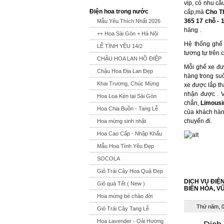
vip, có nhu cầ
Điện hoa trong nước
cấp,mà
Cho T
365 17 chỗ - 
Mẫu Yêu Thích Nhất 2026
hàng .
++ Hoa Sài Gòn + Hà Nội
Hệ thống ghế 
LỄ TÌNH YÊU 14/2
tương tự trên 
CHẬU HOA LAN HỒ ĐIỆP
Mỗi ghế xe đượ
Chậu Hoa Địa Lan Đẹp
hàng trong suố
Khai Trương, Chúc Mừng
xe được lắp th
nhận được . V
Hoa Loa Kèn tại Sài Gòn
chắn,
Limousi
Hoa Chia Buồn - Tang Lễ
của khách hàn
chuyến đi.
Hoa mừng sinh nhật
Hoa Cao Cấp - Nhập Khẩu
Mẫu Hoa Tình Yêu Đẹp
SOCOLA
Giỏ Trái Cây Hoa Quả Đẹp
DỊCH VỤ ĐIỆN
Giỏ quà Tết ( New )
BIÊN HÒA, V
Hoa mừng bé chào đời
Thứ năm, 0
Giỏ Trái Cây Tang Lễ
Hoa Lavender - Oải Hương