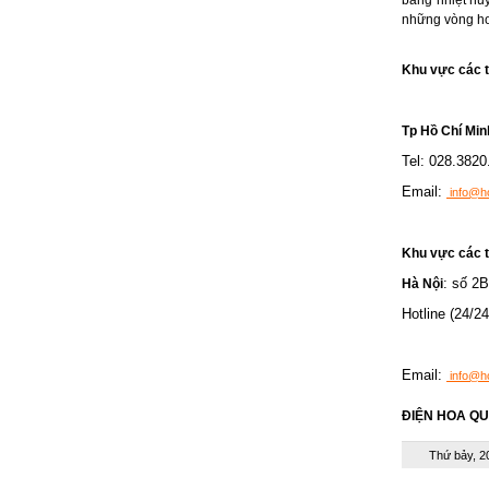
những vòng hoa
Khu vực các t
Tp Hồ Chí Min
Tel: 028.3820
Email:
info@h
Khu vực các t
: số 2
Hà Nội
Hotline (24/2
Email:
info@h
ĐIỆN HOA QUỐ
Thứ bảy, 2