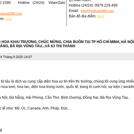
0.1590 . Hotline (24/24): Viber/Zalo
Hotline (24/24): 0979.229.499
Email:
info@hoatuoi1080.com
oatuoi1080.com
Bản đồ địa điểm:
Xem
iểm:
Xem
N HOA KHAI TRƯƠNG, CHÚC MỪNG, CHIA BUỒN TẠI TP HỒ CHÍ MINH, HÀ NỘI,
ẴNG, BÀ RỊA VŨNG TÀU...VÀ 63 THỊ THÀNH
4 Tháng 9 2020 14:07
từ lâu là dịch vụ cung cấp điện hoa uy tín trên thị trường, chúng tôi cung ứng nhi
u
hoa tươi, hoa lan, điện hoa trong nước, quốc tế, trang trí cưới hỏi, sự kiện ( weddin
à Nội, Đà Nẵng, Hải Phòng, Cần Thơ, Bình Dương, Đồng Nai, Bà Rịa Vũng Tàu...
c tế như: Mỹ, Úc, Canada, Anh, Pháp, Đức...
ng