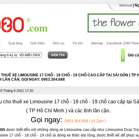
| N
Webmail
ế
Quà tặng
Giới thiệu
Dịch vụ
Tin tức
Sitemap
Facebook 1080 Flow
Giỏ c
THUÊ XE LIMOUSINE 17 CHỖ - 18 CHỖ - 19 CHỖ CAO CẤP TẠI SÀI GÒN ( TP 
H LÂN CẬN. GỌI NGAY: 0903.304.688
3 Tháng 6 2021 17:20
ụ cho thuê xe Limousine 17 chỗ - 18 chỗ - 19 chỗ cao cấp tại S
( TP Hồ Chí Minh ) và các tỉnh lân cận.
Gọi ngay:
0903.304.688 ( có Zalo )
365
được biết đến với những dòng xe Limousine cao cấp như Limousine Dcar Tran
sine 17 chỗ - 18 chỗ - 19 chỗ là dòng xe thân dài rộng, được thiết kế để phục 