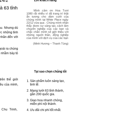
14/2
Lời khách hàng
à 63 tỉnh
Dịch Vụ Điện Hoa Hoa Tươi Việt
Công ty chúng tôi rất hài
Vừa qua tôi có nhận được
Dear hoatuoi1080.com, I
Mình cảm ơn Hoa Tươi
Nam Quốc Tế
lòng về dịch vụ hoa tươi của các
hoa của người thân từ Việt Nam
just wanted to say a big thank
1080 rất nhiều vì đã trang trí thật
Thiết kế hoa chúc mừng khai
bạn, từ những bình hoa văn
gửi tặng, tôi rất thích bình hoa
you. I had flowers delivered to a
ấn tượng cho đám cưới của
trương showroom nhạc cụ
phòng hàng tuần đến hoa chúc
này, màu sắc thật sang trọng và
Vietnam restaurant for my
chúng mình tại White Place ngày
mừng, chia buồn hay gửi hoa tới
hoa cũng tươi lâu nữa. Trong thời
parents anniversary yesterday.
22/12 vừa qua . Chúng mình nhận
các tỉnh thành, các bạn hiểu ý
gian tới tôi sẽ gửi hoa về VN và tôi
Everything went perfectly. My
thấy được sự sáng tạo, cách làm
Tặng Hoa Ngày Phụ Nữ Việt Nam
hau. Nhưng dù
khách hàng nhanh và làm rất đẹp
sẽ nhờ dịch vụ của bạn.
mother was overwhelmed and
chuyên nghiệp của các bạn và
20 / 10
- chắc chắn sẽ ủng hộ các bạn
very impressed with the artistic
chắc chắn mình sẽ giới thiệu với
c những tình
(Elly Trần – Texas – Hoa kỳ)
lâu dài
arrangment of the flowers. They
những người thân, đồng nghiệp
 nhân đến với
were fresh and beautifully
của mình với dịch vụ của các bạn
(Thuý Trúc – FPT HCM)
presented and she will enjoy them
Giao lưu ra mắt bộ phim " Biết
(Minh Hương – Thanh Tùng)
for days. Thank so much
Chết Liền " - Hãng phim Lê Bảo
Trung
goài ra chúng
(Jason Kelly- HSBC)
y nhằm bày tỏ
Tại sao chọn chúng tôi
rên thế giới
Sản phẩm luôn sáng tạo,
yêu của mình,
tinh tế.
Mạng lưới 63 tỉnh thành,
gần 200 quốc gia.
Giao hoa nhanh chóng,
miễn phí nội thành.
Chu Trinh,
Ưu đãi chi phí tốt nhất.