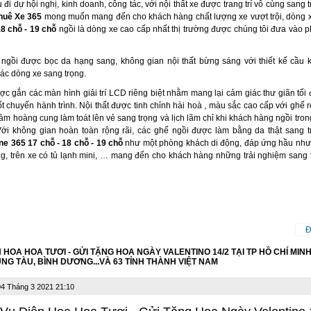
u đi dự hội nghị, kinh doanh, công tác, với nội thất xe được trang trí vô cùng sang
huê Xe 365
mong muốn mang đến cho khách hàng chất lượng xe vượt trội, dòng
18 chỗ - 19 chỗ
ngồi là dòng xe cao cấp nhất thị trường được chúng tôi đưa vào 
ngồi được bọc da hạng sang, không gian nội thất bừng sáng với thiết kế cầu k
các dòng xe sang trọng.
c gắn các màn hình giải trí LCD riêng biệt nhằm mang lại cảm giác thư giãn tối
t chuyến hành trình. Nội thất được tinh chỉnh hài hoà , màu sắc cao cấp với ghế 
ảm hoàng cung làm toát lên vẻ sang trọng và lịch lãm chỉ khi khách hàng ngồi tro
ới không gian hoàn toàn rộng rãi, các ghế ngồi được làm bằng da thật sang t
ne 365 17 chỗ - 18 chỗ - 19 chỗ
như một phòng khách di động, đáp ứng hầu như
g, trên xe có tủ lạnh mini, … mang đến cho khách hàng những trải nghiệm sang 
Đ
 HOA HOA TƯƠI - GỬI TẶNG HOA NGÀY VALENTINO 14/2 TẠI TP HỒ CHÍ MINH,
ŨNG TÀU, BÌNH DƯƠNG...VÀ 63 TỈNH THÀNH VIỆT NAM
4 Tháng 3 2021 21:10