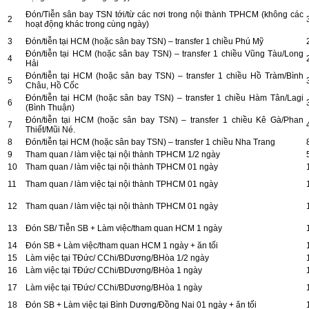
Đón/Tiễn sân bay TSN tới/từ các nơi trong nội thành TPHCM (không các
2
hoạt động khác trong cùng ngày)
3
Đón/tiễn tại HCM (hoặc sân bay TSN) – transfer 1 chiều Phú Mỹ
Đón/tiễn tại HCM (hoặc sân bay TSN) – transfer 1 chiều Vũng Tàu/Long
4
Hải
Đón/tiễn tại HCM (hoặc sân bay TSN) – transfer 1 chiều Hồ Tràm/Bình
5
Châu, Hồ Cốc
Đón/tiễn tại HCM (hoặc sân bay TSN) – transfer 1 chiều Hàm Tân/Lagi
6
(Bình Thuận)
Đón/tiễn tại HCM (hoặc sân bay TSN) – transfer 1 chiều Kê Gà/Phan
7
Thiết/Mũi Né.
8
Đón/tiễn tại HCM (hoặc sân bay TSN) – transfer 1 chiều Nha Trang
9
Tham quan / làm việc tại nội thành TPHCM 1/2 ngày
10
Tham quan / làm việc tại nội thành TPHCM 01 ngày
11
Tham quan / làm việc tại nội thành TPHCM 01 ngày
12
Tham quan / làm việc tại nội thành TPHCM 01 ngày
13
Đón SB/ Tiễn SB + Làm việc/tham quan HCM 1 ngày
14
Đón SB + Làm việc/tham quan HCM 1 ngày + ăn tối
15
Làm việc tại TĐức/ CChi/BDương/BHòa 1/2 ngày
16
Làm việc tại TĐức/ CChi/BDương/BHòa 1 ngày
17
Làm việc tại TĐức/ CChi/BDương/BHòa 1 ngày
18
Đón SB + Làm việc tại Bình Dương/Đồng Nai 01 ngày + ăn tối