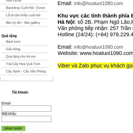
Hoa cài áo
Email:
info@hoatuoi1080.com
Backdrop Cưới Hỏi - Event
Khu vực các tỉnh thành phía 
Lối đi sân khấu cưới hỏi
Hà Nội
: số 2B, Phạm Ngũ Lão,
Bàn ký tên - Bàn gallery
Văn phòng tiếp nhận: 257 Trần
Hotline (24/24): (+84) 979.229.
Quà tặng
Bánh kem
Email:
info@hoatuoi1080.com
Gấu bông
Website: www.hoatuoi1080.co
Quà tặng cho trẻ em
Trái Cây Hoa Quả Tươi
Viber và Zalo phục vụ khách gọ
Cây Xanh - Cây Văn Phòng
Tài khoản
Email
Mật khẩu
ĐĂNG NHẬP