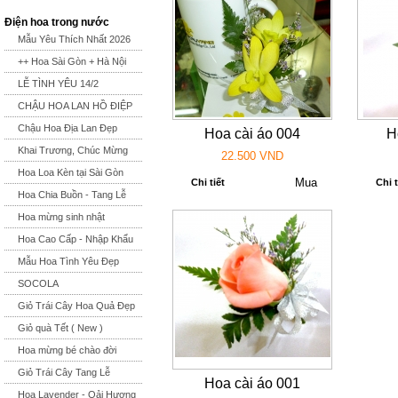
Điện hoa trong nước
Mẫu Yêu Thích Nhất 2026
++ Hoa Sài Gòn + Hà Nội
LỄ TÌNH YÊU 14/2
CHẬU HOA LAN HỒ ĐIỆP
Chậu Hoa Địa Lan Đẹp
Hoa cài áo 004
H
Khai Trương, Chúc Mừng
22.500 VND
Hoa Loa Kèn tại Sài Gòn
Chi tiết
Chi t
Hoa Chia Buồn - Tang Lễ
Hoa mừng sinh nhật
Hoa Cao Cấp - Nhập Khẩu
Mẫu Hoa Tình Yêu Đẹp
SOCOLA
Giỏ Trái Cây Hoa Quả Đẹp
Giỏ quà Tết ( New )
Hoa mừng bé chào đời
Giỏ Trái Cây Tang Lễ
Hoa cài áo 001
Hoa Lavender - Oải Hương