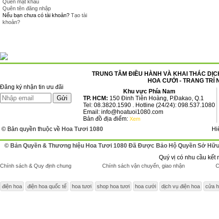
Quên mật khẩu
Quên tên đăng nhập
Nếu bạn chưa có tài khoản?
Tạo tài
khoản?
TRUNG TÂM ĐIỀU HÀNH VÀ KHAI THÁC DỊCH
HOA CƯỚI - TRANG TRÍ 
Đăng ký nhận tin ưu đãi
Khu vực Phía Nam
TP. HCM:
150 Đinh Tiên Hoàng, P.Đakao, Q.1
Tel: 08.3820.1590 . Hotline (24/24): 098.537.1080
Email: info@hoatuoi1080.com
Bản đồ địa điểm:
Xem
© Bản quyền thuộc về
Hoa Tươi 1080
Hi
© Bản Quyền & Thương hiệu Hoa Tươi 1080 Đã Được Bảo Hộ Quyền Sở Hữu 
Quý vị có nhu cầu kết 
Chính sách & Quy định chung
Chính sách vận chuyển, giao nhận
C
điện hoa
điện hoa quốc tế
hoa tươi
shop hoa tươi
hoa cưới
dịch vụ điện hoa
cửa h