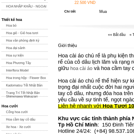
22.500 VND
HOA NHẬP KHẨU - NGOẠI
Chi tiết
Thiết kế hoa
Hoa bó
Hoa giỏ - Giỏ hoa tươi
«« Bắt đầu
« 
Hoa văn phòng định kỳ
Giới thiệu
Hoa đại sảnh
Hoa cài áo chú rể là phụ kiện th
Hoa sự kiện
rể của cô dâu lịch lãm và rạng 
Hoa Phương Tây
giữu
và hoa cầm tay c
hoa cài áo
Interflora Model
Hoa trong hộp - Flower Box
Hoa cài áo chú rể thể hiện sự k
Kadomatsu Tết Nhật Bản
trọng đại nhất cuộc đời hai ng
tay cô dâu, nhưng đóa hoa trê
Trang Trí Tết Nhật Bản
Shimenawa Wakazari
yêu cầu về sự tinh tế, ngọt ngà
Liên hệ nhanh với
Hoa Tươi 10
Hoa cưới
Cổng hoa cưới
Khu vực các tỉnh thành phía
Hoa cầm tay cô dâu
Tp Hồ Chí Minh
: 150 Đinh Tiê
Xe hoa - Xe cưới
Hotline 24/24: (+84) 98.537.10