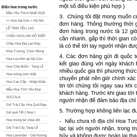
một số điều kiện phù hợp )
Điện hoa trong nước
Mẫu Yêu Thích Nhất 2026
3. Chúng tôi đặt mong muốn củ
++ Hoa Sài Gòn + Hà Nội
đơn hàng. Thông thường thời g
LỄ TÌNH YÊU 14/2
đơn hàng trong nước là 12 gi
CHẬU HOA LAN HỒ ĐIỆP
cần nhanh, gấp thì thời gian có
Chậu Hoa Địa Lan Đẹp
là có thể tới tay người nhận đư
Khai Trương, Chúc Mừng
4. Các đơn hàng gửi đi quốc 
Hoa Loa Kèn tại Sài Gòn
kết giao đúng với ngày khách 
Hoa Chia Buồn - Tang Lễ
nhiều quốc gia thì phương thức
Hoa mừng sinh nhật
chuyển phát nên giờ chính xác
Hoa Cao Cấp - Nhập Khẩu
tin tới chúng tôi ngay sau khi 
Mẫu Hoa Tình Yêu Đẹp
khách hàng. Trước khi giao tới 
SOCOLA
người nhận để đảm bảo địa chỉ v
Giỏ Trái Cây Hoa Quả Đẹp
5. Trường hợp không liên lạc đ
Giỏ quà Tết ( New )
Hoa mừng bé chào đời
- Nếu chưa rõ địa chỉ Hoa Tươi
lạc lại với người nhận, trong 
Giỏ Trái Cây Tang Lễ
hủy và không được hoàn lại tha
Hoa Lavender - Oải Hương