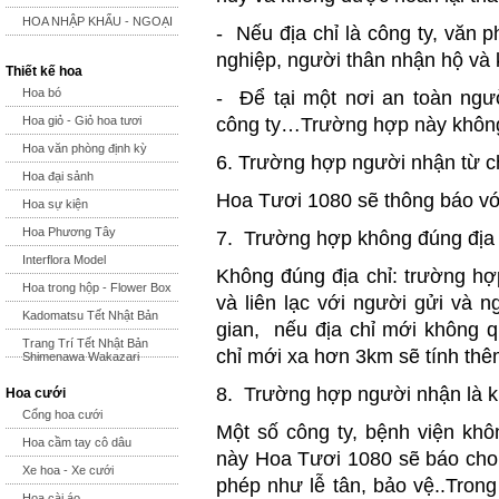
HOA NHẬP KHẨU - NGOẠI
- Nếu địa chỉ là công ty, văn
nghiệp, người thân nhận hộ và 
Thiết kế hoa
Hoa bó
- Để tại một nơi an toàn ngư
Hoa giỏ - Giỏ hoa tươi
công ty…Trường hợp này không
Hoa văn phòng định kỳ
6. Trường hợp người nhận từ c
Hoa đại sảnh
Hoa Tươi 1080 sẽ thông báo vớ
Hoa sự kiện
Hoa Phương Tây
7. Trường hợp không đúng địa ch
Interflora Model
Không đúng địa chỉ: trường hợp
Hoa trong hộp - Flower Box
và liên lạc với người gửi và n
Kadomatsu Tết Nhật Bản
gian, nếu địa chỉ mới không 
Trang Trí Tết Nhật Bản
chỉ mới xa hơn 3km sẽ tính thê
Shimenawa Wakazari
8. Trường hợp người nhận là k
Hoa cưới
Cổng hoa cưới
Một số công ty, bệnh viện kh
Hoa cầm tay cô dâu
này Hoa Tươi 1080 sẽ báo cho 
Xe hoa - Xe cưới
phép như lễ tân, bảo vệ..Trong
Hoa cài áo