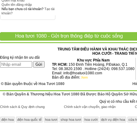
Quên mật khẩu
Quên tên đăng nhập
Nếu bạn chưa có tài khoản?
Tạo tài
khoản?
TRUNG TÂM ĐIỀU HÀNH VÀ KHAI THÁC DỊCH
HOA CƯỚI - TRANG TRÍ 
Đăng ký nhận tin ưu đãi
Khu vực Phía Nam
TP. HCM:
150 Đinh Tiên Hoàng, P.Đakao, Q.1
Tel: 08.3820.1590 . Hotline (24/24): 098.537.1080
Email: info@hoatuoi1080.com
Bản đồ địa điểm:
Xem
© Bản quyền thuộc về
Hoa Tươi 1080
Hi
© Bản Quyền & Thương hiệu Hoa Tươi 1080 Đã Được Bảo Hộ Quyền Sở Hữu 
Quý vị có nhu cầu kết 
Chính sách & Quy định chung
Chính sách vận chuyển, giao nhận
C
điện hoa
điện hoa quốc tế
hoa tươi
shop hoa tươi
hoa cưới
dịch vụ điện hoa
cửa h