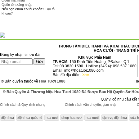
Quên mật khẩu
Quên tên đăng nhập
Nếu bạn chưa có tài khoản?
Tạo tài
khoản?
TRUNG TÂM ĐIỀU HÀNH VÀ KHAI THÁC DỊCH
HOA CƯỚI - TRANG TRÍ 
Đăng ký nhận tin ưu đãi
Khu vực Phía Nam
TP. HCM:
150 Đinh Tiên Hoàng, P.Đakao, Q.1
Tel: 08.3820.1590 . Hotline (24/24): 098.537.1080
Email: info@hoatuoi1080.com
Bản đồ địa điểm:
Xem
© Bản quyền thuộc về
Hoa Tươi 1080
Hi
© Bản Quyền & Thương hiệu Hoa Tươi 1080 Đã Được Bảo Hộ Quyền Sở Hữu 
Quý vị có nhu cầu kết 
Chính sách & Quy định chung
Chính sách vận chuyển, giao nhận
C
điện hoa
điện hoa quốc tế
hoa tươi
shop hoa tươi
hoa cưới
dịch vụ điện hoa
cửa h