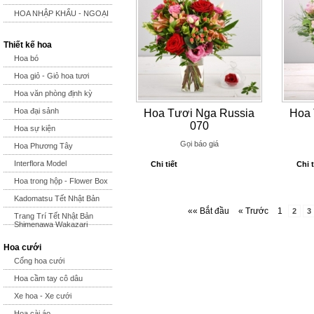
HOA NHẬP KHẨU - NGOẠI
Thiết kế hoa
Hoa bó
Hoa giỏ - Giỏ hoa tươi
Hoa văn phòng định kỳ
Hoa đại sảnh
Hoa Tươi Nga Russia
Hoa 
070
Hoa sự kiện
Gọi báo giá
Hoa Phương Tây
Interflora Model
Chi tiết
Chi t
Hoa trong hộp - Flower Box
Kadomatsu Tết Nhật Bản
«« Bắt đầu
« Trước
1
2
3
Trang Trí Tết Nhật Bản
Shimenawa Wakazari
Hoa cưới
Cổng hoa cưới
Hoa cầm tay cô dâu
Xe hoa - Xe cưới
Hoa cài áo