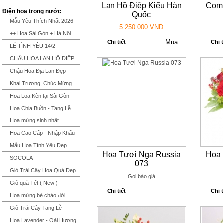
Lan Hồ Điệp Kiểu Hàn
Comb
Điện hoa trong nước
Quốc
Mẫu Yêu Thích Nhất 2026
5.250.000 VND
++ Hoa Sài Gòn + Hà Nội
Chi tiết
Chi t
LỄ TÌNH YÊU 14/2
CHẬU HOA LAN HỒ ĐIỆP
Chậu Hoa Địa Lan Đẹp
Khai Trương, Chúc Mừng
Hoa Loa Kèn tại Sài Gòn
Hoa Chia Buồn - Tang Lễ
Hoa mừng sinh nhật
Hoa Cao Cấp - Nhập Khẩu
Mẫu Hoa Tình Yêu Đẹp
Hoa Tươi Nga Russia
Hoa 
SOCOLA
073
Giỏ Trái Cây Hoa Quả Đẹp
Gọi báo giá
Giỏ quà Tết ( New )
Chi tiết
Chi t
Hoa mừng bé chào đời
Giỏ Trái Cây Tang Lễ
Hoa Lavender - Oải Hương