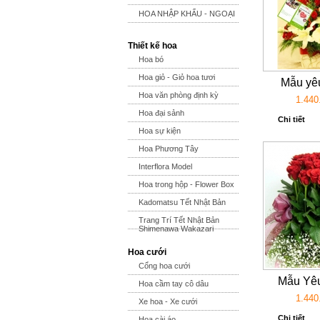
HOA NHẬP KHẨU - NGOẠI
Thiết kế hoa
Hoa bó
Hoa giỏ - Giỏ hoa tươi
Mẫu yêu
Hoa văn phòng định kỳ
1.440
Hoa đại sảnh
Chi tiết
Hoa sự kiện
Hoa Phương Tây
Interflora Model
Hoa trong hộp - Flower Box
Kadomatsu Tết Nhật Bản
Trang Trí Tết Nhật Bản
Shimenawa Wakazari
Hoa cưới
Cổng hoa cưới
Mẫu Yêu
Hoa cầm tay cô dâu
1.440
Xe hoa - Xe cưới
Chi tiết
Hoa cài áo