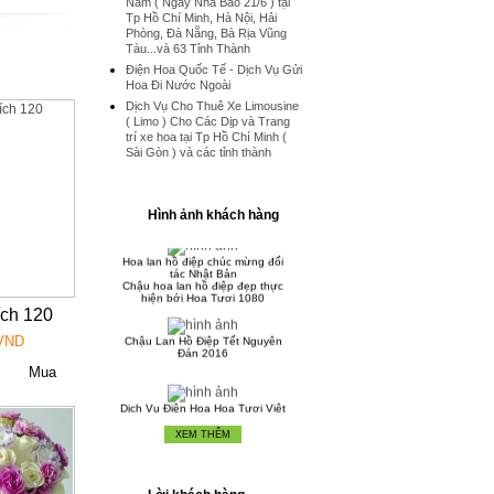
Nam ( Ngày Nhà Báo 21/6 ) tại
Tp Hồ Chí Minh, Hà Nội, Hải
Phòng, Đà Nẵng, Bà Rịa Vũng
Tàu...và 63 Tỉnh Thành
Điện Hoa Quốc Tế - Dịch Vụ Gửi
Hoa Đi Nước Ngoài
Dịch Vụ Cho Thuê Xe Limousine
( Limo ) Cho Các Dịp và Trang
trí xe hoa tại Tp Hồ Chí Minh (
Sài Gòn ) và các tỉnh thành
Hình ảnh khách hàng
Hoa lan hồ điệp chúc mừng đối
tác Nhật Bản
Chậu hoa lan hồ điệp đẹp thực
hiện bới Hoa Tươi 1080
ch 120
Chậu Lan Hồ Điệp Tết Nguyên
 VND
Đán 2016
Dịch Vụ Điện Hoa Hoa Tươi Việt
Nam Quốc Tế
Thiết kế hoa chúc mừng khai
trương showroom nhạc cụ
XEM THÊM
Tặng Hoa Ngày Phụ Nữ Việt Nam
20 / 10