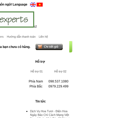
gôn ngữ/ Language
ers
Hướng dẫn thanh toán
Liên hệ
ủa bạn chưa có hàng.
Hỗ trợ
Hỗ trợ 01
Hỗ trợ 02
Phía Nam
098.537.1080
Phía Bắc
0979.229.499
Tin tức
Dịch Vụ Hoa Tươi - Điện Hoa
Ngày Báo Chí Cách Mạng Việt