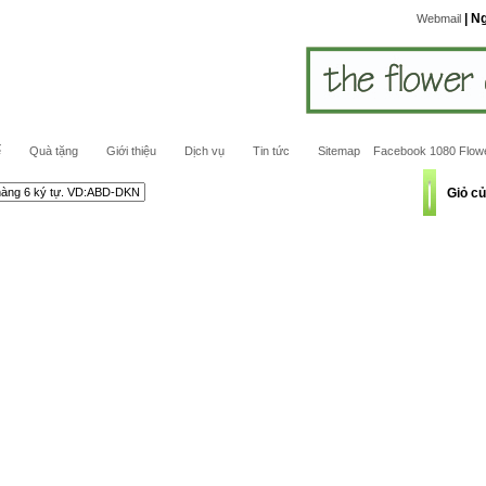
| N
Webmail
ế
Quà tặng
Giới thiệu
Dịch vụ
Tin tức
Sitemap
Facebook 1080 Flow
Giỏ c