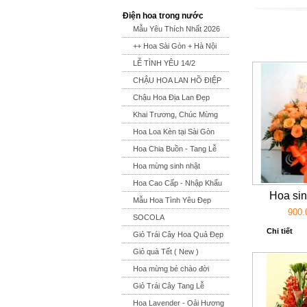
Điện hoa trong nước
Mẫu Yêu Thích Nhất 2026
++ Hoa Sài Gòn + Hà Nội
LỄ TÌNH YÊU 14/2
CHẬU HOA LAN HỒ ĐIỆP
Chậu Hoa Địa Lan Đẹp
Khai Trương, Chúc Mừng
Hoa Loa Kèn tại Sài Gòn
Hoa Chia Buồn - Tang Lễ
Hoa mừng sinh nhật
Hoa Cao Cấp - Nhập Khẩu
Hoa sin
Mẫu Hoa Tình Yêu Đẹp
900.
SOCOLA
Chi tiết
Giỏ Trái Cây Hoa Quả Đẹp
Giỏ quà Tết ( New )
Hoa mừng bé chào đời
Giỏ Trái Cây Tang Lễ
Hoa Lavender - Oải Hương