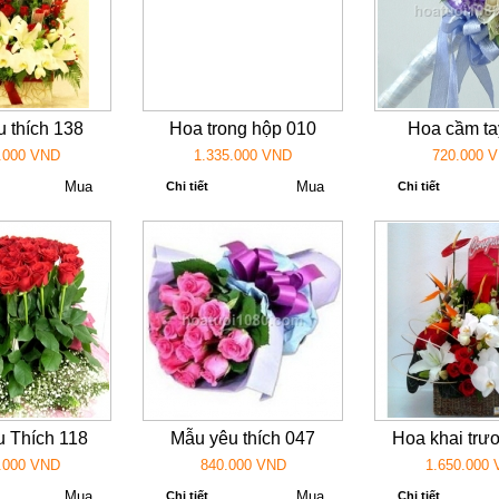
 thích 138
Hoa trong hộp 010
Hoa cầm ta
.000 VND
1.335.000 VND
720.000 
Chi tiết
Chi tiết
 Thích 118
Mẫu yêu thích 047
Hoa khai trư
.000 VND
840.000 VND
1.650.000
Chi tiết
Chi tiết