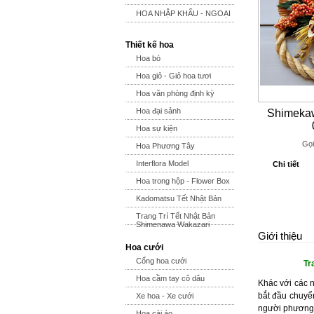
HOA NHẬP KHẨU - NGOẠI
Thiết kế hoa
Hoa bó
Hoa giỏ - Giỏ hoa tươi
Hoa văn phòng định kỳ
Hoa đại sảnh
Shimeka
Hoa sự kiện
Gọi
Hoa Phương Tây
Interflora Model
Chi tiết
Hoa trong hộp - Flower Box
Kadomatsu Tết Nhật Bản
Trang Trí Tết Nhật Bản
Shimenawa Wakazari
Giới thiệu
Hoa cưới
Cổng hoa cưới
Tr
Hoa cầm tay cô dâu
Khác với các 
bắt đầu chuyể
Xe hoa - Xe cưới
người phương T
Hoa cài áo