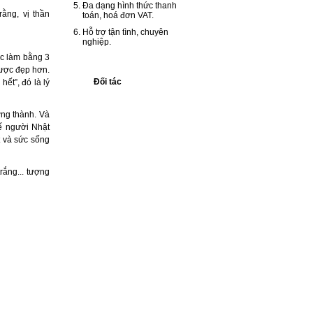
Đa dạng hình thức thanh
ằng, vị thần
toán, hoá đơn VAT.
Hỗ trợ tận tình, chuyên
nghiệp.
ợc làm bằng 3
được đẹp hơn.
Đối tác
ết”, đó là lý
ởng thành. Và
hế người Nhật
t và sức sống
rắng... tượng