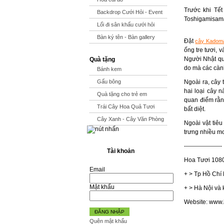
Trước khi Tết
Backdrop Cưới Hỏi - Event
Toshigamisama 
Lối đi sân khấu cưới hỏi
Bàn ký tên - Bàn gallery
Đặt
cây Kadom
ống tre tươi, 
Người Nhật qua
Quà tặng
do mà các cành
Bánh kem
Gấu bông
Ngoài ra, cây 
hai loại cây n
Quà tặng cho trẻ em
quan điểm rằng
Trái Cây Hoa Quả Tươi
bất diệt.
Cây Xanh - Cây Văn Phòng
Ngoài vật tiêu
trưng nhiều m
-------------------
Tài khoản
Hoa Tươi 1080
Email
+ > Tp Hồ Chí
Mật khẩu
+ > Hà Nội và 
Website: www
ĐĂNG NHẬP
Quên mật khẩu