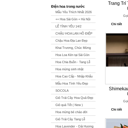
Trang Trí
Điện hoa trong nước
Mẫu Yêu Thích Nhất 2026
Gọi
++ Hoa Sài Gòn + Hà Nội
Chi tiết
LỄ TÌNH YÊU 14/2
CHẬU HOA LAN HỒ ĐIỆP
Chậu Hoa Địa Lan Đẹp
Khai Trương, Chúc Mừng
Hoa Loa Kèn tại Sài Gòn
Hoa Chia Buồn - Tang Lễ
Hoa mừng sinh nhật
Hoa Cao Cấp - Nhập Khẩu
Mẫu Hoa Tình Yêu Đẹp
Shimeka
SOCOLA
Giỏ Trái Cây Hoa Quả Đẹp
Gọi
Giỏ quà Tết ( New )
Chi tiết
Hoa mừng bé chào đời
Giỏ Trái Cây Tang Lễ
Hoa Lavender - Oải Hương