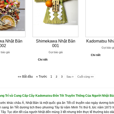
wa Nhật Bản
Shimekawa Nhật Bản
Kadomatsu Nhậ
002
001
Gọi báo g
 báo giá
Gọi báo giá
Chi tiết
Chi tiết
«« Bắt đầu
« Trước
1
2
3
Sau »
Cuối cùng »»
ang Trí và Cung Cấp Cây Kadomatsu Đón Tết Truyền Thống Của Người Nhật Bả
nước khác châu Á, Nhật Bản là một quốc gia ăn Tết cổ truyền vào ngày dương lịc
n sang ăn Tết dương lịch theo phương Tây từ năm Minh Trị thứ 6, tức năm 1873 
ây. Tục đón tết của người Nhật đến mùng 3 tết nhưng trên thực tế thường kéo dà