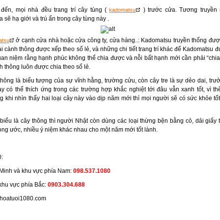
 đến, mọi nhà đều trang trí cây tùng (
) trước cửa. Tương truyền r
kadomatsu
sẽ hạ giới và trú ẩn trong cây tùng này .
ở cạnh cửa nhà hoặc cửa công ty, cửa hàng..: Kadomatsu truyền thống đư
atsu
vài cành thông được xếp theo số lẻ, và những chi tiết trang trí khác để Kadomatsu 
n niệm rằng hạnh phúc không thể chia được và nỗi bất hạnh mới cần phải “chia h
 thông luôn được chia theo số lẻ.
thông là biểu tượng của sự vĩnh hằng, trường cửu, còn cây tre là sự dẻo dai, trư
ày có thể thích ứng trong các trường hợp khắc nghiệt tới đâu vẫn xanh tốt, vì t
 khi nhìn thấy hai loại cây này vào dịp năm mới thì mọi người sẽ có sức khỏe tố
 biểu là cây thông thì người Nhật còn dùng các loại thừng bện bằng cỏ, dải giấy t
ong ước, nhiều ý niệm khác nhau cho một năm mới tốt lành.
:
 Minh và khu vực phía Nam:
098.537.1080
khu vực phía Bắc:
0903.304.688
.hoatuoi1080.com