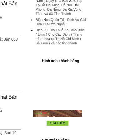
Nam ( Ngày Nhà Báo 21/6 ) tại
hật Bản
Tp Hồ Chí Minh, Hà Nội, Hải
Phòng, Đà Nẵng, Bà Rịa Vũng
Tàu...và 63 Tỉnh Thành
iá
Điện Hoa Quốc Tế - Dịch Vụ Gửi
Hoa Đi Nước Ngoài
Dịch Vụ Cho Thuê Xe Limousine
( Limo ) Cho Các Dịp và Trang
trí xe hoa tại Tp Hồ Chí Minh (
Sài Gòn ) và các tỉnh thành
Hình ảnh khách hàng
hật Bản
iá
XEM THÊM