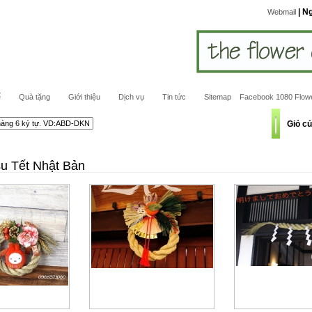
| N
Webmail
ế
Quà tặng
Giới thiệu
Dịch vụ
Tin tức
Sitemap
Facebook 1080 Flow
Giỏ c
u Tết Nhật Bản