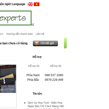
gôn ngữ/ Language
ers
Hướng dẫn thanh toán
Liên hệ
ủa bạn chưa có hàng.
Hỗ trợ
Hỗ trợ 01
Hỗ trợ 02
Phía Nam
098.537.1080
Phía Bắc
0979.229.499
Tin tức
Dịch Vụ Hoa Tươi - Điện Hoa
Ngày Báo Chí Cách Mạng Việt