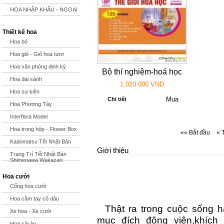
HOA NHẬP KHẨU - NGOẠI
Thiết kế hoa
Hoa bó
Hoa giỏ - Giỏ hoa tươi
Hoa văn phòng định kỳ
Bộ thí nghiệm-hoá học
Hoa đại sảnh
1.020.000 VND
Hoa sự kiện
Chi tiết
Hoa Phương Tây
Interflora Model
Hoa trong hộp - Flower Box
«« Bắt đầu
« 
Kadomatsu Tết Nhật Bản
Giới thiệu
Trang Trí Tết Nhật Bản
Shimenawa Wakazari
Hoa cưới
Cổng hoa cưới
Hoa cầm tay cô dâu
Thật ra trong cuộc sống h
Xe hoa - Xe cưới
mục đích động viên,khích 
Hoa cài áo