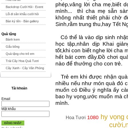
phép,vâng lời cha mẹ,biết 
Backdrop Cưới Hỏi - Event
mình... thì cha mẹ sẵn sà
Lối đi sân khấu cưới hỏi
không nhất thiết phải chờ đ
Bàn ký tên - Bàn gallery
Sinh,rằm trung thu,hay Tết N
Quà tặng
Có thể là vào dịp sinh nhật 
Bánh kem
học tập,nhân dịp Khai giả
Gấu bông
tốt,khi con biết nghe lời cha
Quà tặng cho trẻ em
hết bát cơm đầy.Đồ chơi qu
Trái Cây Hoa Quả Tươi
nào để thưởng cho con trẻ.
Cây Xanh - Cây Văn Phòng
Trẻ em khi được nhận quà đ
nhiều nếu như món quà đó c
Tài khoản
muốn có Điều ý nghĩa ấy cà
bao hy vọng,ước muốn mà cha
Email
mình.
Mật khẩu
hy vọng 
1080
Hoa Tươi
cười,
ĐĂNG NHẬP