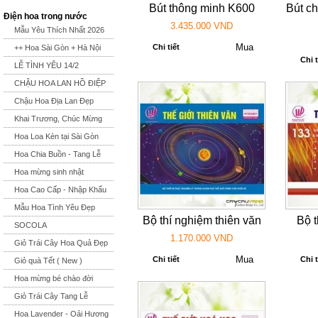
Bút thông minh K600
Bút c
Điện hoa trong nước
3.435.000 VND
Mẫu Yêu Thích Nhất 2026
Chi tiết
++ Hoa Sài Gòn + Hà Nội
Chi t
LỄ TÌNH YÊU 14/2
CHẬU HOA LAN HỒ ĐIỆP
Chậu Hoa Địa Lan Đẹp
Khai Trương, Chúc Mừng
Hoa Loa Kèn tại Sài Gòn
Hoa Chia Buồn - Tang Lễ
Hoa mừng sinh nhật
Hoa Cao Cấp - Nhập Khẩu
Mẫu Hoa Tình Yêu Đẹp
Bộ thí nghiệm thiên văn
Bộ t
SOCOLA
1.170.000 VND
Giỏ Trái Cây Hoa Quả Đẹp
Chi tiết
Chi t
Giỏ quà Tết ( New )
Hoa mừng bé chào đời
Giỏ Trái Cây Tang Lễ
Hoa Lavender - Oải Hương