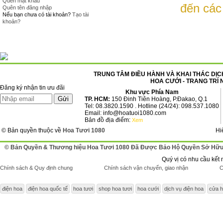
Quên mật khẩu
đến các
Quên tên đăng nhập
Nếu bạn chưa có tài khoản?
Tạo tài
khoản?
TRUNG TÂM ĐIỀU HÀNH VÀ KHAI THÁC DỊCH
HOA CƯỚI - TRANG TRÍ 
Đăng ký nhận tin ưu đãi
Khu vực Phía Nam
TP. HCM:
150 Đinh Tiên Hoàng, P.Đakao, Q.1
Tel: 08.3820.1590 . Hotline (24/24): 098.537.1080
Email: info@hoatuoi1080.com
Bản đồ địa điểm:
Xem
© Bản quyền thuộc về
Hoa Tươi 1080
Hi
© Bản Quyền & Thương hiệu Hoa Tươi 1080 Đã Được Bảo Hộ Quyền Sở Hữu 
Quý vị có nhu cầu kết 
Chính sách & Quy định chung
Chính sách vận chuyển, giao nhận
C
điện hoa
điện hoa quốc tế
hoa tươi
shop hoa tươi
hoa cưới
dịch vụ điện hoa
cửa h