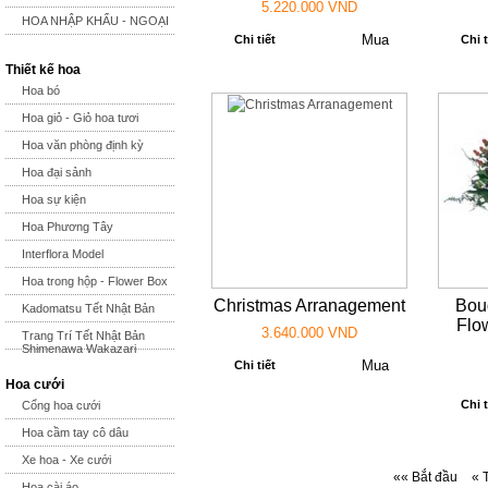
5.220.000 VND
HOA NHẬP KHẨU - NGOẠI
Chi tiết
Chi t
Thiết kế hoa
Hoa bó
Hoa giỏ - Giỏ hoa tươi
Hoa văn phòng định kỳ
Hoa đại sảnh
Hoa sự kiện
Hoa Phương Tây
Interflora Model
Hoa trong hộp - Flower Box
Christmas Arranagement
Bou
Kadomatsu Tết Nhật Bản
Flo
3.640.000 VND
Trang Trí Tết Nhật Bản
Shimenawa Wakazari
Chi tiết
Hoa cưới
Chi t
Cổng hoa cưới
Hoa cầm tay cô dâu
Xe hoa - Xe cưới
«« Bắt đầu
« 
Hoa cài áo