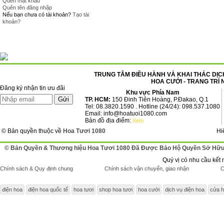
Quên mật khẩu
Quên tên đăng nhập
Nếu bạn chưa có tài khoản?
Tạo tài
khoản?
TRUNG TÂM ĐIỀU HÀNH VÀ KHAI THÁC DỊCH
HOA CƯỚI - TRANG TRÍ 
Đăng ký nhận tin ưu đãi
Khu vực Phía Nam
TP. HCM:
150 Đinh Tiên Hoàng, P.Đakao, Q.1
Tel: 08.3820.1590 . Hotline (24/24): 098.537.1080
Email: info@hoatuoi1080.com
Bản đồ địa điểm:
Xem
© Bản quyền thuộc về
Hoa Tươi 1080
Hi
© Bản Quyền & Thương hiệu Hoa Tươi 1080 Đã Được Bảo Hộ Quyền Sở Hữu 
Quý vị có nhu cầu kết 
Chính sách & Quy định chung
Chính sách vận chuyển, giao nhận
C
điện hoa
điện hoa quốc tế
hoa tươi
shop hoa tươi
hoa cưới
dịch vụ điện hoa
cửa h