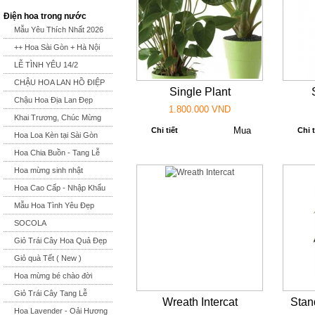
Điện hoa trong nước
Mẫu Yêu Thích Nhất 2026
++ Hoa Sài Gòn + Hà Nội
LỄ TÌNH YÊU 14/2
CHẬU HOA LAN HỒ ĐIỆP
Single Plant
Chậu Hoa Địa Lan Đẹp
1.800.000 VND
Khai Trương, Chúc Mừng
Chi tiết
Chi t
Hoa Loa Kèn tại Sài Gòn
Hoa Chia Buồn - Tang Lễ
Hoa mừng sinh nhật
Hoa Cao Cấp - Nhập Khẩu
Mẫu Hoa Tình Yêu Đẹp
SOCOLA
Giỏ Trái Cây Hoa Quả Đẹp
Giỏ quà Tết ( New )
Hoa mừng bé chào đời
Giỏ Trái Cây Tang Lễ
Wreath Intercat
Stan
Hoa Lavender - Oải Hương