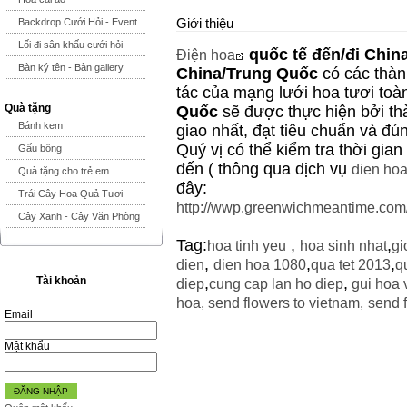
Giới thiệu
Backdrop Cưới Hỏi - Event
Lối đi sân khấu cưới hỏi
quốc tế đến/đi
Chin
Điện hoa
Bàn ký tên - Bàn gallery
China/Trung Quốc
có các thàn
tác của mạng lưới hoa tươi toà
Quà tặng
Quốc
sẽ được thực hiện bởi th
Bánh kem
giao nhất, đạt tiêu chuẩn và đú
Quý vị có thể kiểm tra thời gia
Gấu bông
đến ( thông qua dịch vụ
dien hoa
Quà tặng cho trẻ em
đây:
Trái Cây Hoa Quả Tươi
http://wwp.greenwichmeantime.com
Cây Xanh - Cây Văn Phòng
Tag:
,
,
hoa tinh yeu
hoa sinh nhat
gi
,
,
,
dien
dien hoa 1080
qua tet 2013
q
Tài khoản
,
,
diep
cung cap lan ho diep
gui hoa 
hoa
,
send flowers to vietnam
,
send f
Email
Mật khẩu
ĐĂNG NHẬP