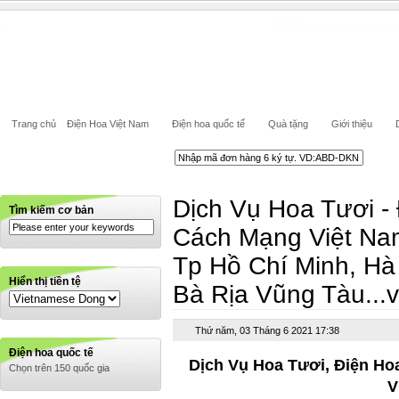
Trang chủ
Điện Hoa Việt Nam
Điện hoa quốc tế
Quà tặng
Giới thiệu
Dịch Vụ Hoa Tươi - 
Tìm kiếm cơ bản
Cách Mạng Việt Nam
Tp Hồ Chí Minh, Hà
Hiển thị tiền tệ
Bà Rịa Vũng Tàu...
Thứ năm, 03 Tháng 6 2021 17:38
Điện hoa quốc tế
Dịch Vụ Hoa Tươi, Điện H
Chọn trên 150 quốc gia
V