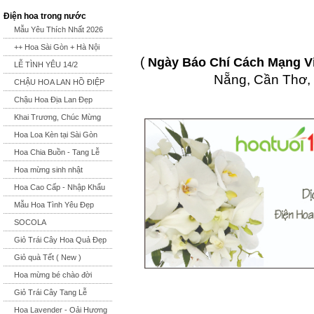
Điện hoa trong nước
Mẫu Yêu Thích Nhất 2026
++ Hoa Sài Gòn + Hà Nội
(
Ngày Báo Chí Cách Mạng V
LỄ TÌNH YÊU 14/2
Nẵng, Cần Thơ, 
CHẬU HOA LAN HỒ ĐIỆP
Chậu Hoa Địa Lan Đẹp
Khai Trương, Chúc Mừng
Hoa Loa Kèn tại Sài Gòn
Hoa Chia Buồn - Tang Lễ
Hoa mừng sinh nhật
Hoa Cao Cấp - Nhập Khẩu
Mẫu Hoa Tình Yêu Đẹp
SOCOLA
Giỏ Trái Cây Hoa Quả Đẹp
Giỏ quà Tết ( New )
Hoa mừng bé chào đời
Giỏ Trái Cây Tang Lễ
Hoa Lavender - Oải Hương