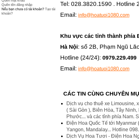
Quên mật khẩu
Tel: 028.3820.1590 . Hotline
Quên tên đăng nhập
Nếu bạn chưa có tài khoản?
Tạo tài
Email:
khoản?
info@hoatuoi1080.com
Khu vực các tỉnh thành phía 
: số 2B, Phạm Ngũ Lão
Hà Nội
Hotline (24/24):
0979.229.499
Email:
info@hoatuoi1080.com
CÁC TIN CÙNG CHUYÊN M
Dịch vụ cho thuê xe Limousine, x
( Sài Gòn ), Biên Hòa, Tây Ninh
Phước... và các tỉnh phía Nam.
Điện Hoa Quốc Tế tới Myanmar (
Yangon, Mandalay... Hotline 098
Dịch Vụ Hoa Tươi - Điện Hoa Ng