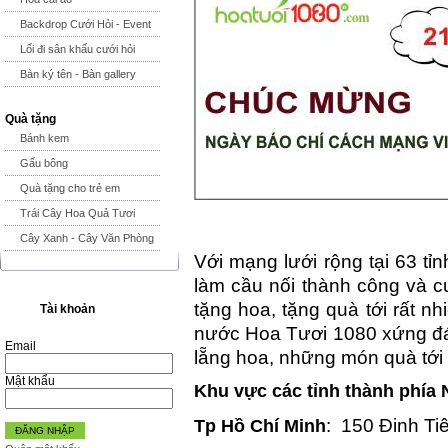
Backdrop Cưới Hỏi - Event
Lối đi sân khấu cưới hỏi
Bàn ký tên - Bàn gallery
Quà tặng
Bánh kem
Gấu bông
Quà tặng cho trẻ em
Trái Cây Hoa Quả Tươi
Cây Xanh - Cây Văn Phòng
Với mạng lưới rộng tại 63 t
làm cầu nối thành công và c
tặng hoa, tặng quà tới rất nh
Tài khoản
nước Hoa Tươi 1080 xứng đán
Email
lẵng hoa, những món quà tới 
Mật khẩu
Khu vực các tỉnh thành phía
: 150 Đinh Ti
Tp Hồ Chí Minh
ĐĂNG NHẬP