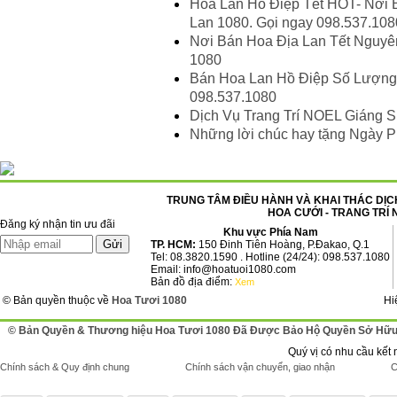
Hoa Lan Hồ Điệp Tết HOT- Nơi B
Lan 1080. Gọi ngay 098.537.108
Nơi Bán Hoa Địa Lan Tết Nguyên
1080
Bán Hoa Lan Hồ Điệp Số Lượng L
098.537.1080
Dịch Vụ Trang Trí NOEL Giáng 
Những lời chúc hay tặng Ngày P
TRUNG TÂM ĐIỀU HÀNH VÀ KHAI THÁC DỊCH
HOA CƯỚI - TRANG TRÍ 
Đăng ký nhận tin ưu đãi
Khu vực Phía Nam
TP. HCM:
150 Đinh Tiên Hoàng, P.Đakao, Q.1
Tel: 08.3820.1590 . Hotline (24/24): 098.537.1080
Email: info@hoatuoi1080.com
Bản đồ địa điểm:
Xem
© Bản quyền thuộc về
Hoa Tươi 1080
Hi
© Bản Quyền & Thương hiệu Hoa Tươi 1080 Đã Được Bảo Hộ Quyền Sở Hữu 
Quý vị có nhu cầu kết 
Chính sách & Quy định chung
Chính sách vận chuyển, giao nhận
C