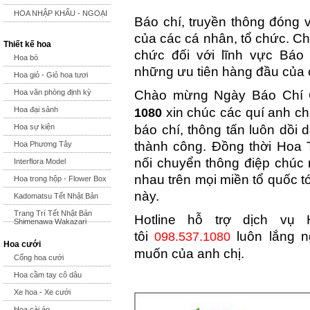
HOA NHẬP KHẨU - NGOẠI
Báo chí, truyền thông đóng v
của các cá nhân, tổ chức. Ch
Thiết kế hoa
chức đối với lĩnh vực Báo
Hoa bó
những ưu tiên hàng đầu của 
Hoa giỏ - Giỏ hoa tươi
Chào mừng Ngày Báo Chí 
Hoa văn phòng định kỳ
xin chúc các quí anh chị
Hoa đại sảnh
1080
báo chí, thông tấn luôn dồi 
Hoa sự kiện
thành công. Đồng thời Hoa
Hoa Phương Tây
nối chuyển thông điệp chúc 
Interflora Model
nhau trên mọi miền tổ quốc tớ
Hoa trong hộp - Flower Box
này.
Kadomatsu Tết Nhật Bản
Trang Trí Tết Nhật Bản
Hotline hỗ trợ dịch vụ
Shimenawa Wakazari
tôi
luôn lắng n
098.537.1080
Hoa cưới
muốn của anh chị.
Cổng hoa cưới
Hoa cầm tay cô dâu
Xe hoa - Xe cưới
Hoa cài áo