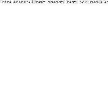
điện hoa
điện hoa quốc tế
hoa tươi
shop hoa tươi
hoa cưới
dịch vụ điện hoa
cửa h