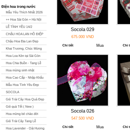
Điện hoa trong nước
Mẫu Yêu Thích Nhất 2026
++ Hoa Sài Gòn + Hà Nội
LỄ TÌNH YÊU 14/2
Socola 029
CHẬU HOA LAN HỒ ĐIỆP
675.000 VND
Chậu Hoa Địa Lan Đẹp
Chi tiết
Chi t
Khai Trương, Chúc Mừng
Hoa Loa Kèn tại Sài Gòn
Hoa Chia Buồn - Tang Lễ
Hoa mừng sinh nhật
Hoa Cao Cấp - Nhập Khẩu
Mẫu Hoa Tình Yêu Đẹp
SOCOLA
Giỏ Trái Cây Hoa Quả Đẹp
Giỏ quà Tết ( New )
Socola 026
Hoa mừng bé chào đời
547.500 VND
Giỏ Trái Cây Tang Lễ
Chi tiết
Chi t
Hoa Lavender - Oải Hương