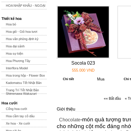
HOA NHẬP KHẨU - NGOẠI
Thiết kế hoa
Hoa bó
Hoa giỏ - Giỏ hoa tươi
Hoa văn phòng định kỳ
Hoa đại sảnh
Hoa sự kiện
Hoa Phương Tây
Socola 023
Interflora Model
555.000 VND
Hoa trong hộp - Flower Box
Chi tiết
Chi t
Kadomatsu Tết Nhật Bản
Trang Trí Tết Nhật Bản
Shimenawa Wakazari
«« Bắt đầu
« T
Hoa cưới
Giới thiệu
Cổng hoa cưới
Hoa cầm tay cô dâu
-món quà tượng trư
Chocolate
Xe hoa - Xe cưới
cho những cột mốc đáng nhớ t
Hoa cài áo