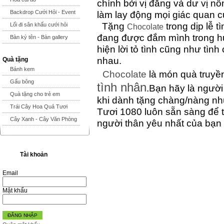
chính bởi vị đắng và dư vị nồ
Backdrop Cưới Hỏi - Event
làm lay động mọi giác quan 
Tặng
trong dịp lễ t
Lối đi sân khấu cưới hỏi
Chocolate
đang được đắm mình trong hư
Bàn ký tên - Bàn gallery
hiện lời tỏ tình cũng như tì
nhau.
Quà tặng
Bánh kem
Chocolate
là món quà truyền
Gấu bông
tình nhân
.Bạn hãy là người
Quà tặng cho trẻ em
khi dành tặng chàng/nàng nh
Trái Cây Hoa Quả Tươi
Tươi 1080 luôn sẵn sàng để t
Cây Xanh - Cây Văn Phòng
người thân yêu nhất của bạn
Tài khoản
Email
Mật khẩu
ĐĂNG NHẬP