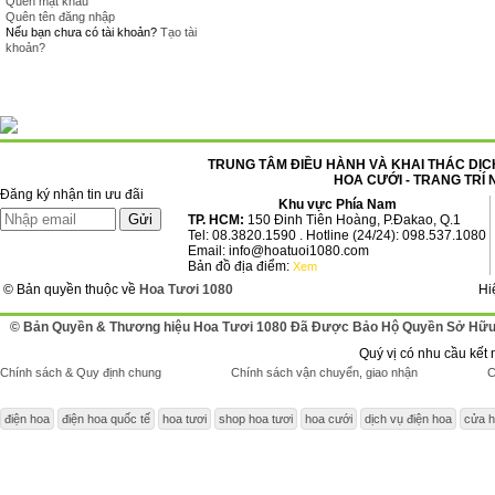
Quên mật khẩu
Quên tên đăng nhập
Nếu bạn chưa có tài khoản?
Tạo tài
khoản?
TRUNG TÂM ĐIỀU HÀNH VÀ KHAI THÁC DỊCH
HOA CƯỚI - TRANG TRÍ 
Đăng ký nhận tin ưu đãi
Khu vực Phía Nam
TP. HCM:
150 Đinh Tiên Hoàng, P.Đakao, Q.1
Tel: 08.3820.1590 . Hotline (24/24): 098.537.1080
Email: info@hoatuoi1080.com
Bản đồ địa điểm:
Xem
© Bản quyền thuộc về
Hoa Tươi 1080
Hi
© Bản Quyền & Thương hiệu Hoa Tươi 1080 Đã Được Bảo Hộ Quyền Sở Hữu 
Quý vị có nhu cầu kết 
Chính sách & Quy định chung
Chính sách vận chuyển, giao nhận
C
điện hoa
điện hoa quốc tế
hoa tươi
shop hoa tươi
hoa cưới
dịch vụ điện hoa
cửa h