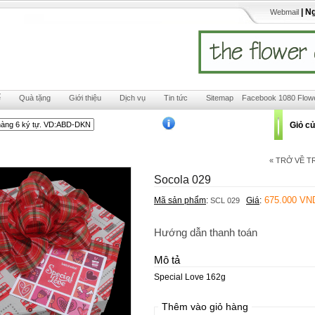
| N
Webmail
ế
Quà tặng
Giới thiệu
Dịch vụ
Tin tức
Sitemap
Facebook 1080 Flow
Giỏ c
« TRỞ VỀ 
Socola 029
675.000 VN
Mã sản phẩm
:
Giá
:
SCL 029
Hướng dẫn thanh toán
Mô tả
Special Love 162g
Thêm vào giỏ hàng