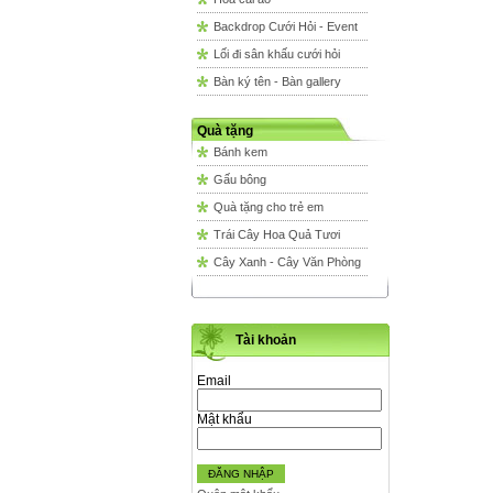
Backdrop Cưới Hỏi - Event
Lối đi sân khấu cưới hỏi
Bàn ký tên - Bàn gallery
Quà tặng
Bánh kem
Gấu bông
Quà tặng cho trẻ em
Trái Cây Hoa Quả Tươi
Cây Xanh - Cây Văn Phòng
Tài khoản
Email
Mật khẩu
ĐĂNG NHẬP