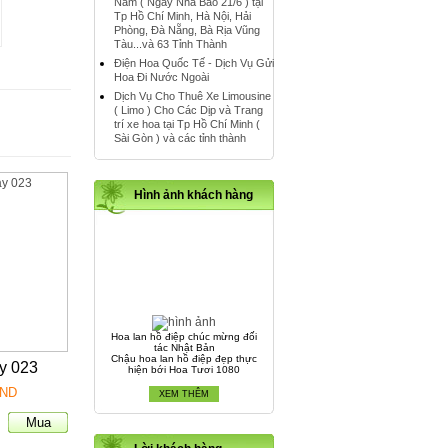
Nam ( Ngày Nhà Báo 21/6 ) tại
Tp Hồ Chí Minh, Hà Nội, Hải
Phòng, Đà Nẵng, Bà Rịa Vũng
Tàu...và 63 Tỉnh Thành
Điện Hoa Quốc Tế - Dịch Vụ Gửi
Hoa Đi Nước Ngoài
Dịch Vụ Cho Thuê Xe Limousine
( Limo ) Cho Các Dịp và Trang
trí xe hoa tại Tp Hồ Chí Minh (
Sài Gòn ) và các tỉnh thành
Hình ảnh khách hàng
Hoa lan hồ điệp chúc mừng đối
tác Nhật Bản
Chậu hoa lan hồ điệp đẹp thực
hiện bới Hoa Tươi 1080
y 023
VND
XEM THÊM
Chậu Lan Hồ Điệp Tết Nguyên
Đán 2016