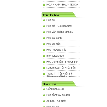
HOA NHẬP KHẨU - NGOẠI
Thiết kế hoa
Hoa bó
Hoa giỏ - Giỏ hoa tươi
Hoa văn phòng định kỳ
Hoa đại sảnh
Hoa sự kiện
Hoa Phương Tây
Interflora Model
Hoa trong hộp - Flower Box
Kadomatsu Tết Nhật Bản
Trang Trí Tết Nhật Bản
Shimenawa Wakazari
Hoa cưới
Cổng hoa cưới
Hoa cầm tay cô dâu
Xe hoa - Xe cưới
Hoa cài áo