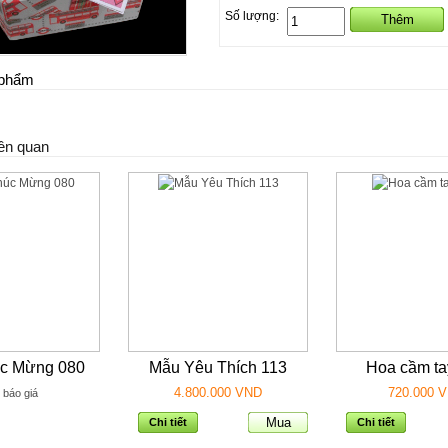
Số lượng:
n phẩm
ên quan
c Mừng 080
Mẫu Yêu Thích 113
Hoa cầm ta
4.800.000 VND
720.000 
 báo giá
Chi tiết
Chi tiết