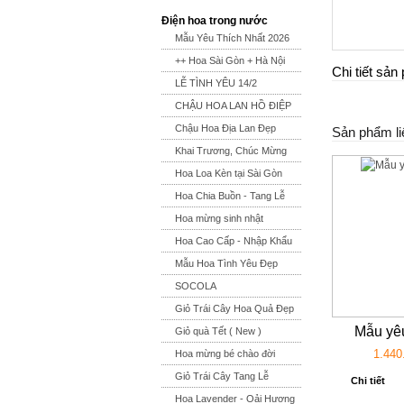
Điện hoa trong nước
Mẫu Yêu Thích Nhất 2026
++ Hoa Sài Gòn + Hà Nội
Chi tiết sả
LỄ TÌNH YÊU 14/2
CHẬU HOA LAN HỒ ĐIỆP
Chậu Hoa Địa Lan Đẹp
Sản phẩm li
Khai Trương, Chúc Mừng
Hoa Loa Kèn tại Sài Gòn
Hoa Chia Buồn - Tang Lễ
Hoa mừng sinh nhật
Hoa Cao Cấp - Nhập Khẩu
Mẫu Hoa Tình Yêu Đẹp
SOCOLA
Giỏ Trái Cây Hoa Quả Đẹp
Mẫu yêu
Giỏ quà Tết ( New )
1.440
Hoa mừng bé chào đời
Giỏ Trái Cây Tang Lễ
Chi tiết
Hoa Lavender - Oải Hương