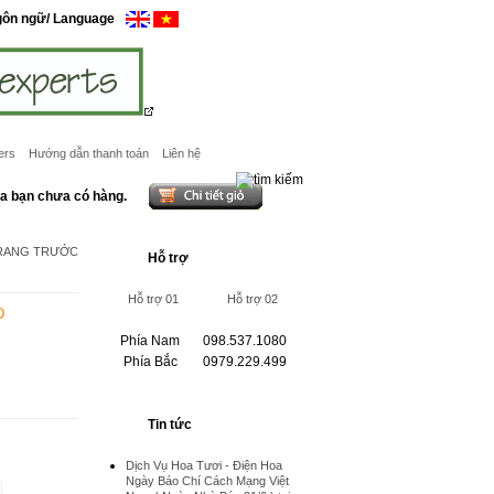
gôn ngữ/ Language
ers
Hướng dẫn thanh toán
Liên hệ
ủa bạn chưa có hàng.
TRANG TRƯỚC
Hỗ trợ
Hỗ trợ 01
Hỗ trợ 02
D
Phía Nam
098.537.1080
Phía Bắc
0979.229.499
Tin tức
Dịch Vụ Hoa Tươi - Điện Hoa
Ngày Báo Chí Cách Mạng Việt