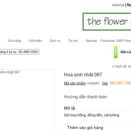
| N
Webmail
ế
Quà tặng
Giới thiệu
Dịch vụ
Tin tức
Sitemap
Facebook 1080 Flow
Giỏ c
« TRỞ VỀ 
Hoa sinh nhật 087
990.000 VN
Mã sản phẩm
:
Giá
:
HSN087
Hướng dẫn thanh toán
Mô tả
Giỏ hoa hồng, đồng tiền, cát tường
Thêm vào giỏ hàng