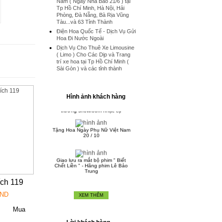
Nam ( Ngày Nhà Báo 21/6 ) tại
Tp Hồ Chí Minh, Hà Nội, Hải
Phòng, Đà Nẵng, Bà Rịa Vũng
Tàu...và 63 Tỉnh Thành
Hoa lan hồ điệp chúc mừng đối
tác Nhật Bản
Điện Hoa Quốc Tế - Dịch Vụ Gửi
Chậu hoa lan hồ điệp đẹp thực
Hoa Đi Nước Ngoài
hiện bới Hoa Tươi 1080
Dịch Vụ Cho Thuê Xe Limousine
( Limo ) Cho Các Dịp và Trang
Chậu Lan Hồ Điệp Tết Nguyên
trí xe hoa tại Tp Hồ Chí Minh (
Đán 2016
Sài Gòn ) và các tỉnh thành
Dịch Vụ Điện Hoa Hoa Tươi Việt
Nam Quốc Tế
Hình ảnh khách hàng
Thiết kế hoa chúc mừng khai
trương showroom nhạc cụ
Tặng Hoa Ngày Phụ Nữ Việt Nam
20 / 10
Giao lưu ra mắt bộ phim " Biết
Chết Liền " - Hãng phim Lê Bảo
Trung
ch 119
VND
XEM THÊM