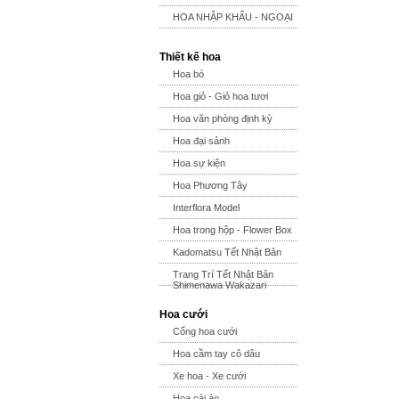
HOA NHẬP KHẨU - NGOẠI
Thiết kế hoa
Hoa bó
Hoa giỏ - Giỏ hoa tươi
Hoa văn phòng định kỳ
Hoa đại sảnh
Hoa sự kiện
Hoa Phương Tây
Interflora Model
Hoa trong hộp - Flower Box
Kadomatsu Tết Nhật Bản
Trang Trí Tết Nhật Bản
Shimenawa Wakazari
Hoa cưới
Cổng hoa cưới
Hoa cầm tay cô dâu
Xe hoa - Xe cưới
Hoa cài áo