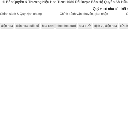
© Bản Quyền & Thương hiệu Hoa Tươi 1080 Đã Được Bảo Hộ Quyền Sở Hữu 
Quý vị có nhu cầu kết 
Chính sách & Quy định chung
Chính sách vận chuyển, giao nhận
C
điện hoa
điện hoa quốc tế
hoa tươi
shop hoa tươi
hoa cưới
dịch vụ điện hoa
cửa h