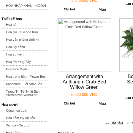
3.540.000 VND
Chi t
HOA NHẬP KHẨU - NGOẠI
Chi tiết
Thiết kế hoa
Hoa bó
Hoa giỏ - Giỏ hoa tươi
Hoa văn phòng định kỳ
Hoa đại sảnh
Hoa sự kiện
Hoa Phương Tây
Interflora Model
Arrangement with
Bo
Hoa trong hộp - Flower Box
Anthurium Crab-Bed
Se
Kadomatsu Tết Nhật Bản
Willow Green
Trang Trí Tết Nhật Bản
5.380.000 VND
Shimenawa Wakazari
Chi t
Chi tiết
Hoa cưới
Cổng hoa cưới
Hoa cầm tay cô dâu
«« Bắt đầu
« T
Xe hoa - Xe cưới
Hoa cài áo