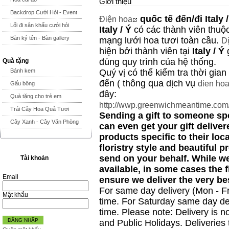
Giới thiệu
Backdrop Cưới Hỏi - Event
quốc tế đến/đi
Italy 
Điện hoa
Lối đi sân khấu cưới hỏi
Italy / Ý
có các thành viên thuộ
Bàn ký tên - Bàn gallery
mạng lưới hoa tươi toàn cầu.
Dị
hiện bởi thành viên tại
Italy / Ý
g
đúng quy trình của hệ thống.
Quà tặng
Bánh kem
Quý vị có thể kiểm tra thời gia
đến ( thông qua dịch vụ
dien hoa
Gấu bông
đây:
Quà tặng cho trẻ em
http://wwp.greenwichmeantime.com
Trái Cây Hoa Quả Tươi
Sending a gift to someone spec
Cây Xanh - Cây Văn Phòng
can even get your gift deliver
products specific to their loc
floristry style and beautiful p
send on your behalf. While we 
Tài khoản
available, in some cases the 
Email
ensure we deliver the very bes
For same day delivery (Mon - F
Mật khẩu
time. For Saturday same day de
time. Please note: Delivery is
ĐĂNG NHẬP
and Public Holidays. Deliveries 