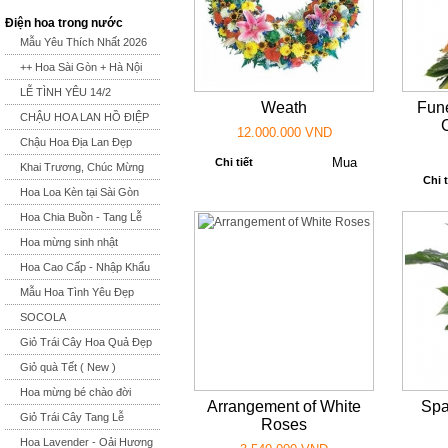
Điện hoa trong nước
Mẫu Yêu Thích Nhất 2026
++ Hoa Sài Gòn + Hà Nội
LỄ TÌNH YÊU 14/2
Weath
Fun
CHẬU HOA LAN HỒ ĐIỆP
12.000.000 VND
Chậu Hoa Địa Lan Đẹp
Chi tiết
Khai Trương, Chúc Mừng
Chi t
Hoa Loa Kèn tại Sài Gòn
Hoa Chia Buồn - Tang Lễ
Hoa mừng sinh nhật
Hoa Cao Cấp - Nhập Khẩu
Mẫu Hoa Tình Yêu Đẹp
SOCOLA
Giỏ Trái Cây Hoa Quả Đẹp
Giỏ quà Tết ( New )
Hoa mừng bé chào đời
Arrangement of White
Spa
Giỏ Trái Cây Tang Lễ
Roses
Hoa Lavender - Oải Hương