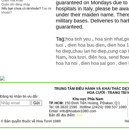
Quên mật khẩu
guaranteed on Mondays due to lo
Quên tên đăng nhập
hospitals in Italy, please be awar
Nếu bạn chưa có tài khoản?
Tạo tài
khoản?
under their maiden name. There 
military bases. Deliveries to ha
guaranteed.
Tag:
,
,
hoa tinh yeu
hoa sinh nhat
gi
,
,
tuoi
dien hoa buu dien
dien hoa 
,
,
ho diep
chau lan ho diep
cung cap 
,
Nam
hoa tươi
,
điện hoa
,
send flowe
hoa ha noi ,
dien hoa sai gon ,
dien 
TRUNG TÂM ĐIỀU HÀNH VÀ KHAI THÁC DỊCH
HOA CƯỚI - TRANG TRÍ 
Đăng ký nhận tin ưu đãi
Khu vực Phía Nam
TP. HCM:
150 Đinh Tiên Hoàng, P.Đakao, Q.1
Tel: 08.3820.1590 . Hotline (24/24): 098.537.1080
Email: info@hoatuoi1080.com
Bản đồ địa điểm:
Xem
© Bản quyền thuộc về
Hoa Tươi 1080
Hi