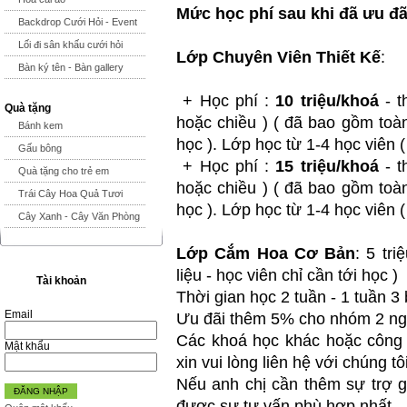
Mức học phí sau khi đã ưu đã
Backdrop Cưới Hỏi - Event
Lối đi sân khấu cưới hỏi
Lớp Chuyên Viên Thiết Kế
:
Bàn ký tên - Bàn gallery
+ Học phí :
10 triệu/khoá
- t
Quà tặng
hoặc chiều ) ( đã bao gồm toàn
Bánh kem
học ). Lớp học từ 1-4 học viên ( 
Gấu bông
+ Học phí :
15 triệu/khoá
- t
Quà tặng cho trẻ em
hoặc chiều ) ( đã bao gồm toàn
Trái Cây Hoa Quả Tươi
học ). Lớp học từ 1-4 học viên ( 
Cây Xanh - Cây Văn Phòng
Lớp Cắm Hoa Cơ Bản
: 5 tr
liệu - học viên chỉ cần tới học )
Tài khoản
Thời gian học 2 tuần - 1 tuần 3
Email
Ưu đãi thêm 5% cho nhóm 2 n
Các khoá học khác hoặc công t
Mật khẩu
xin vui lòng liên hệ với chúng tô
Nếu anh chị cần thêm sự trợ gi
ĐĂNG NHẬP
được sự tư vấn phù hợp nhất