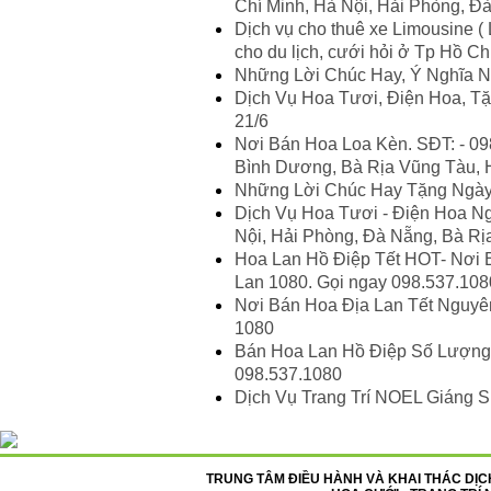
Chí Minh, Hà Nội, Hải Phòng, Đ
Dịch vụ cho thuê xe Limousine ( 
cho du lịch, cưới hỏi ở Tp Hồ Chí
Những Lời Chúc Hay, Ý Nghĩa N
Dịch Vụ Hoa Tươi, Điện Hoa, 
21/6
Nơi Bán Hoa Loa Kèn. SĐT: - 098
Bình Dương, Bà Rịa Vũng Tàu, H
Những Lời Chúc Hay Tặng Ngày
Dịch Vụ Hoa Tươi - Điện Hoa Ng
Nội, Hải Phòng, Đà Nẵng, Bà Rị
Hoa Lan Hồ Điệp Tết HOT- Nơi B
Lan 1080. Gọi ngay 098.537.108
Nơi Bán Hoa Địa Lan Tết Nguyên
1080
Bán Hoa Lan Hồ Điệp Số Lượng L
098.537.1080
Dịch Vụ Trang Trí NOEL Giáng 
TRUNG TÂM ĐIỀU HÀNH VÀ KHAI THÁC DỊCH