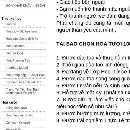
- Giao tiếp bên ngoài
HOA NHẬP KHẨU - NGOẠI
- Bạn muốn trở thành mẫu ngườ
- Trở thành người vợ đảm đan
Thiết kế hoa
Phải chăng đó cũng là món q
Hoa bó
người thân yêu của mình.
Hoa giỏ - Giỏ hoa tươi
Hoa văn phòng định kỳ
TẠI SAO CHỌN HOA TƯƠI 10
Hoa đại sảnh
Hoa sự kiện
1. Được đào tạo và thực hành 
Hoa Phương Tây
2. Thời gian đào tạo linh độngg
Interflora Model
3. Đa dạng về Lớp Học. Từ cơ 
Hoa trong hộp - Flower Box
4. Được đào tạo song song giữ
Kadomatsu Tết Nhật Bản
5. Được tư vấn nếu ra Kinh Do
Trang Trí Tết Nhật Bản
6. Hỗ trợ về mặt Kỹ Thuật sau k
Shimenawa Wakazari
7. Được giữ lại làm việc cho C
Hoa cưới
Nếu học viên có nhu cầu )
Cổng hoa cưới
8. Được hưởng mức lương, chế 
Hoa cầm tay cô dâu
9. Được trải nghiệm Thực Tế tr
Xe hoa - Xe cưới
Hoa cài áo