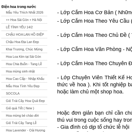
Điện hoa trong nước
- Lớp Cắm Hoa Cơ Bản ( Nhữn
Mẫu Yêu Thích Nhất 2026
++ Hoa Sài Gòn + Hà Nội
- Lớp Cắm Hoa Theo Yêu Cầu (
LỄ TÌNH YÊU 14/2
- Lớp Cắm Hoa Theo Chủ Đề ( 
CHẬU HOA LAN HỒ ĐIỆP
Chậu Hoa Địa Lan Đẹp
- Lớp Cắm Hoa Văn Phòng - Nộ
Khai Trương, Chúc Mừng
Hoa Loa Kèn tại Sài Gòn
- Lớp Cắm Hoa Theo Chuyên Đề 
Hoa Chia Buồn - Tang Lễ
Hoa mừng sinh nhật
- Lớp Chuyên Viên Thiết Kế Ho
Hoa Cao Cấp - Nhập Khẩu
thức về hoa ). Khi tốt nghiệp 
Mẫu Hoa Tình Yêu Đẹp
hoặc làm chủ một shop hoa.
SOCOLA
Giỏ Trái Cây Hoa Quả Đẹp
Giỏ quà Tết ( New )
Hoặc đơn giản bạn chỉ cần chú
Hoa mừng bé chào đời
thú vui trong cuộc sống hay tron
Giỏ Trái Cây Tang Lễ
- Gia đình có dịp tổ chức lễ hội
Hoa Lavender - Oải Hương