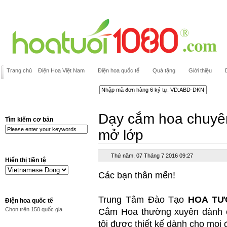
Trang chủ
Điện Hoa Việt Nam
Điện hoa quốc tế
Quà tặng
Giới thiệu
Dạy cắm hoa chuyê
Tìm kiếm cơ bản
mở lớp
Thứ năm, 07 Tháng 7 2016 09:27
Hiển thị tiền tệ
Các bạn thân mến!
Trung Tâm Đào Tạo
HOA TƯƠ
Điện hoa quốc tế
Chọn trên 150 quốc gia
Cắm Hoa thường xuyên dành c
tôi được thiết kế dành cho mọi 