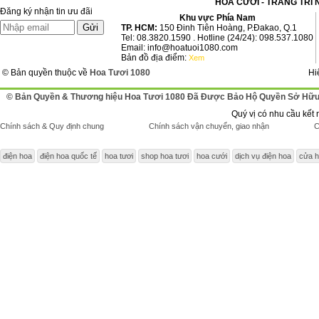
HOA CƯỚI - TRANG TRÍ 
Đăng ký nhận tin ưu đãi
Khu vực Phía Nam
TP. HCM:
150 Đinh Tiên Hoàng, P.Đakao, Q.1
Tel: 08.3820.1590 . Hotline (24/24): 098.537.1080
Email: info@hoatuoi1080.com
Bản đồ địa điểm:
Xem
© Bản quyền thuộc về
Hoa Tươi 1080
Hi
© Bản Quyền & Thương hiệu Hoa Tươi 1080 Đã Được Bảo Hộ Quyền Sở Hữu 
Quý vị có nhu cầu kết 
Chính sách & Quy định chung
Chính sách vận chuyển, giao nhận
C
điện hoa
điện hoa quốc tế
hoa tươi
shop hoa tươi
hoa cưới
dịch vụ điện hoa
cửa h