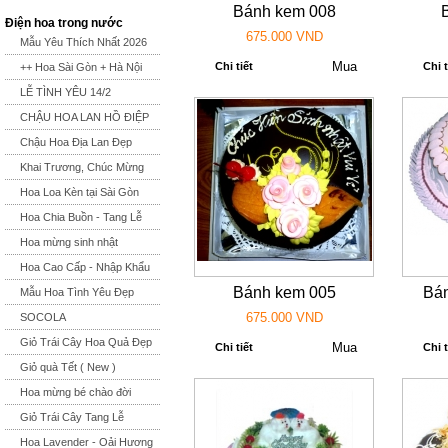
Bánh kem 008
Điện hoa trong nước
675.000 VND
Mẫu Yêu Thích Nhất 2026
Chi tiết
Chi t
++ Hoa Sài Gòn + Hà Nội
LỄ TÌNH YÊU 14/2
CHẬU HOA LAN HỒ ĐIỆP
Chậu Hoa Địa Lan Đẹp
Khai Trương, Chúc Mừng
Hoa Loa Kèn tại Sài Gòn
Hoa Chia Buồn - Tang Lễ
Hoa mừng sinh nhật
Hoa Cao Cấp - Nhập Khẩu
Bánh kem 005
Bán
Mẫu Hoa Tình Yêu Đẹp
675.000 VND
SOCOLA
Giỏ Trái Cây Hoa Quả Đẹp
Chi tiết
Chi t
Giỏ quà Tết ( New )
Hoa mừng bé chào đời
Giỏ Trái Cây Tang Lễ
Hoa Lavender - Oải Hương