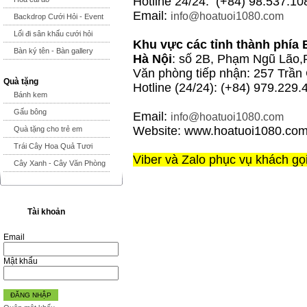
Hotline 24/24: (+84) 98.537.10
Email:
info@hoatuoi1080.com
Backdrop Cưới Hỏi - Event
Lối đi sân khấu cưới hỏi
Khu vực các tỉnh thành phía 
Bàn ký tên - Bàn gallery
Hà Nội
: số 2B, Phạm Ngũ Lão,
Văn phòng tiếp nhận: 257 Trần
Quà tặng
Hotline (24/24): (+84) 979.229.
Bánh kem
Gấu bông
Email:
info@hoatuoi1080.com
Website: www.hoatuoi1080.co
Quà tặng cho trẻ em
Trái Cây Hoa Quả Tươi
Viber và Zalo phục vụ khách gọ
Cây Xanh - Cây Văn Phòng
Tài khoản
Email
Mật khẩu
ĐĂNG NHẬP