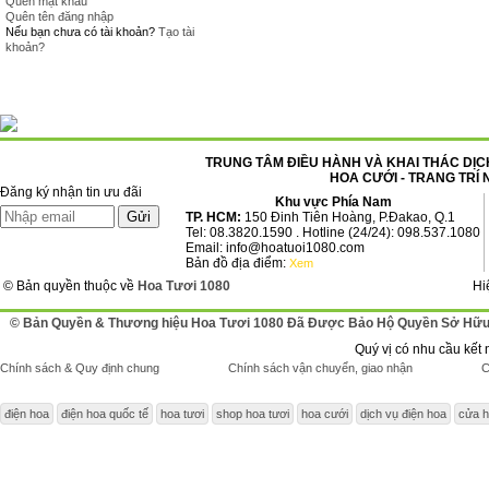
Quên mật khẩu
Quên tên đăng nhập
Nếu bạn chưa có tài khoản?
Tạo tài
khoản?
TRUNG TÂM ĐIỀU HÀNH VÀ KHAI THÁC DỊCH
HOA CƯỚI - TRANG TRÍ 
Đăng ký nhận tin ưu đãi
Khu vực Phía Nam
TP. HCM:
150 Đinh Tiên Hoàng, P.Đakao, Q.1
Tel: 08.3820.1590 . Hotline (24/24): 098.537.1080
Email: info@hoatuoi1080.com
Bản đồ địa điểm:
Xem
© Bản quyền thuộc về
Hoa Tươi 1080
Hi
© Bản Quyền & Thương hiệu Hoa Tươi 1080 Đã Được Bảo Hộ Quyền Sở Hữu 
Quý vị có nhu cầu kết 
Chính sách & Quy định chung
Chính sách vận chuyển, giao nhận
C
điện hoa
điện hoa quốc tế
hoa tươi
shop hoa tươi
hoa cưới
dịch vụ điện hoa
cửa h