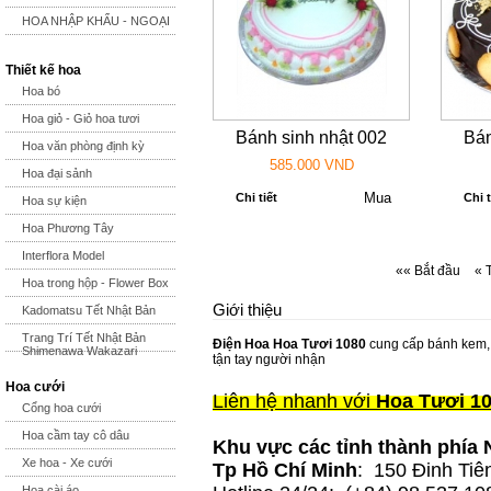
HOA NHẬP KHẨU - NGOẠI
Thiết kế hoa
Hoa bó
Hoa giỏ - Giỏ hoa tươi
Bánh sinh nhật 002
Bán
Hoa văn phòng định kỳ
585.000 VND
Hoa đại sảnh
Chi tiết
Chi t
Hoa sự kiện
Hoa Phương Tây
Interflora Model
«« Bắt đầu
« 
Hoa trong hộp - Flower Box
Giới thiệu
Kadomatsu Tết Nhật Bản
Trang Trí Tết Nhật Bản
Điện Hoa Hoa Tươi 1080
cung cấp bánh kem, b
Shimenawa Wakazari
tận tay người nhận
Hoa cưới
Liên hệ nhanh với
Hoa Tươi 10
Cổng hoa cưới
Hoa cầm tay cô dâu
Khu vực các tỉnh thành phía
Xe hoa - Xe cưới
Tp Hồ Chí Minh
: 150 Đinh Tiê
Hoa cài áo