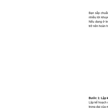
Bạn sắp chuẩn
nhiều lời khuy
Nếu đang ở tr
trở nên hoàn h
Bước 1: Lập 
Lập kế hoạch c
trọng đại của 