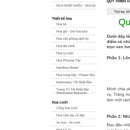
QUY TRÌNH V
HOA NHẬP KHẨU - NGOẠI
Thứ ba, 04
Thiết kế hoa
Qu
Hoa bó
Hoa giỏ - Giỏ hoa tươi
Dưới đây là
Hoa văn phòng định kỳ
điểm cá nh
Hoa đại sảnh
trọn ven hơ
Hoa sự kiện
Phần 1: Lên
Hoa Phương Tây
Interflora Model
Hoa trong hộp - Flower Box
Kadomatsu Tết Nhật Bản
Mình chia v
Trang Trí Tết Nhật Bản
Shimenawa Wakazari
vụ, Trăng m
làm một cách
Hoa cưới
Cổng hoa cưới
Hoa cầm tay cô dâu
Phần 2: Nh
Xe hoa - Xe cưới
Đau đầu nhất
Hoa cài áo