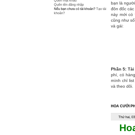
Quên mật khẩu
bạn là người
Quên tên đăng nhập
đôn đốc các 
Nếu bạn chưa có tài khoản?
Tạo tài
khoản?
này mới có 
cũng như số 
và gái:
Phần 5: Tài
phí, có hàng
mình chỉ lis
và theo dõi.
HOA CƯỚI P
Thứ hai, 0
Ho