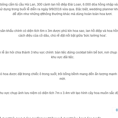
bông cẩm tú cầu Hà Lan, 300 cành lan hồ điệp Đài Loan, 6.000 đóa hồng nhập và
ử dụng trong buổi lễ diễn ra ngày 9/9/2016 vừa qua. Đặc biệt, wedding planner k
để độn như những
thông thường khác mà dùng hoàn toàn hoa tươi.
sân khấu chính có diện tích 6m x 3m được phủ kín hoa sao, lan hồ điệp và hoa hồng
cách điệu của cô dâu, chú rể đặt nổi bật giữa 'bức tường hoa'.
 lễ ăn hỏi chia thành 3 khu vực chính: bàn tiệc đứng cocktail bên bể bơi, nơi chụp
khu vực đãi tiệc.
 hoa được đặt trong chiếc ô trong suốt, trôi bồng bềnh mang đến ấn tượng mạnh
mời.
hu vực chụp ảnh lưu niệm có diện tích 7m x 3.4m với tạo hình cây hoa muôn sắc đ
Đ