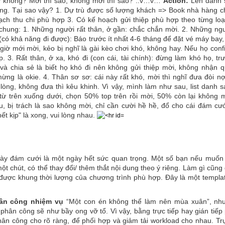
 không? Mời thì sao, không mời thì sao? ..v…v…
Action:
Lên danh 
áng. Tại sao vậy? 1. Dự trù được số lượng khách => Book nhà hàng 
ạch thu chi phù hợp 3. Có kế hoạch gửi thiệp phù hợp theo từng loạ
chung: 1. Những người rất thân, ở gần: chắc chắn mời. 2. Những ngư
có khả năng đi được): Báo trước ít nhất 4-6 tháng để đặt vé máy bay,
giờ mới mời, kẻo bị nghĩ là gài kèo chơi khó, không hay. Nếu họ conf
p. 3. Rất thân, ở xa, khó đi (con cái, tài chính): đừng làm khó họ, t
 và chia sẻ là biết họ khó đi nên không gửi thiệp mời, không nhận q
ừng là okie. 4. Thân sơ sơ: cái này rất khó, mời thì nghĩ đưa đòi n
òng, không đưa thì kêu khinh. Vì vậy, mình làm như sau, list danh s
 từ trên xuống dưới, chọn 50% top trên rồi mời, 50% còn lại không 
u, bị trách là sao không mời, chỉ cần cười hề hề, đổ cho cái đám cư
ết kịp" là xong, vui lòng nhau.
gày đám cưới là một ngày hết sức quan trọng. Một số bạn nếu muốn
ột chút, có thể thay đổi/ thêm thắt nội dung theo ý riêng. Làm gì cũn
được khung thời lượng của chương trình phù hợp. Đây là một templ
ân công nhiệm vụ
“Một con én không thể làm nên mùa xuân”, nh
hân công sẽ như bầy ong vỡ tổ. Vì vậy, bằng trực tiếp hay gián tiếp
ân công cho rõ ràng, để phối hợp và giảm tải workload cho nhau. Trự