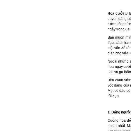
Hoa cưới
từ l
duyên dáng củ
rườm rà, phức
ngày trọng đại
Bạn muốn mình
đẹp, cách tra
một vấn đề rất
gian cho việc 
Ngoài những s
hoa ngày cưới 
tính và gu thẩ
Bên cạnh việc
vóc dáng của 
Một cô dâu có
rất đẹp.
1. Dáng ngườ
Cuống hoa để 
nhiên nhất. M
lựa chọn thịnh