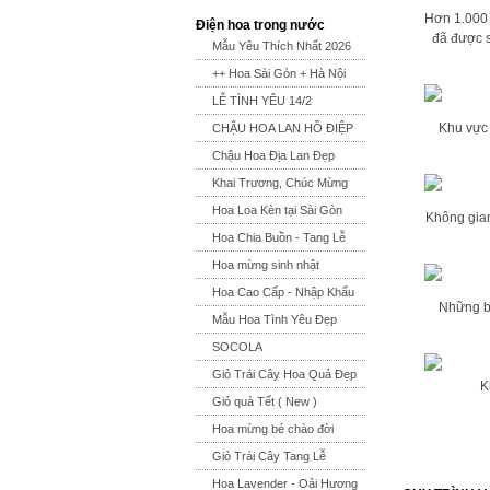
Hơn 1.000 
Điện hoa trong nước
đã được s
Mẫu Yêu Thích Nhất 2026
++ Hoa Sài Gòn + Hà Nội
LỄ TÌNH YÊU 14/2
Khu vực 
CHẬU HOA LAN HỒ ĐIỆP
Chậu Hoa Địa Lan Đẹp
Khai Trương, Chúc Mừng
Hoa Loa Kèn tại Sài Gòn
Không gian
Hoa Chia Buồn - Tang Lễ
Hoa mừng sinh nhật
Hoa Cao Cấp - Nhập Khẩu
Những bó
Mẫu Hoa Tình Yêu Đẹp
SOCOLA
Giỏ Trái Cây Hoa Quả Đẹp
K
Giỏ quà Tết ( New )
Hoa mừng bé chào đời
Giỏ Trái Cây Tang Lễ
Hoa Lavender - Oải Hương