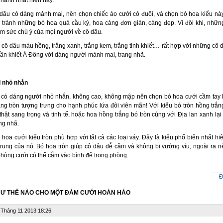
dâu có dáng mảnh mai, nên chọn chiếc áo cưới có đuôi, và chọn bó hoa kiểu nà
 tránh những bó hoa quá cầu kỳ, hoa càng đơn giản, càng đẹp. Vì đôi khi, nhữ
ảm sức chú ý của mọi người về cô dâu.
ô dâu màu hồng, trắng xanh, trắng kem, trắng tinh khiết… rất hợp với những cô d
uần khiết Á Đông với dáng người mảnh mai, trang nhã.
i nhỏ nhắn
có dáng người nhỏ nhắn, không cao, không mập nên chọn bó hoa cưới cầm tay k
ng tròn tượng trưng cho hạnh phúc lứa đôi viên mãn! Với kiểu bó tròn hồng trắn
 thật sang trọng và tinh tế, hoặc hoa hồng trắng bó tròn cùng với Địa lan xanh lại
ang nhã.
 hoa cưới kiểu tròn phù hợp với tất cả các loại váy. Đây là kiểu phổ biến nhất hi
ẻ trung của nó. Bó hoa tròn giúp cô dâu dễ cầm và không bị vướng víu, ngoài ra
 phòng cưới có thể cắm vào bình để trong phòng.
Đ
HƯ THẾ NÀO CHO MỘT ĐÁM CƯỚI HOÀN HẢO
 Tháng 11 2013 18:26