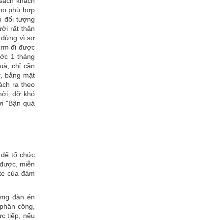
sách khách
cho phù hợp
i đối tượng
ời rất thân
 đừng vì sơ
irm đi được
rước 1 tháng
uà, chỉ cần
ợ, bằng mặt
ách ra theo
mời, đỡ khó
ới "Bận quá
 để tổ chức
g được, miễn
ate của đám
ưng đàn én
 phân công,
c tiếp, nếu