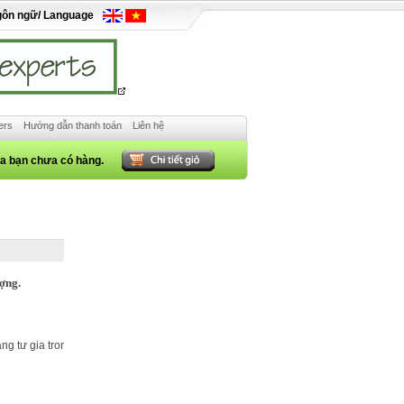
gôn ngữ/ Language
ers
Hướng dẫn thanh toán
Liên hệ
ủa bạn chưa có hàng.
ượng.
ng tư gia trong