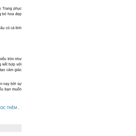
y. Trang phục
ng bó hoa đẹp
âu có cá tính
iểu tròn như
g kết hợp với
 tạo cảm giác
ện nay bởi sự
 nếu bạn muốn
ỌC THÊM...