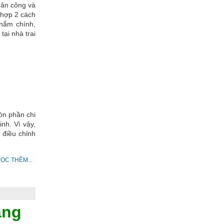
hân công và
 hợp 2 cách
 nắm chính,
tại nhà trai
òn phần chi
inh. Vì vậy,
 điều chỉnh
ỌC THÊM...
áng