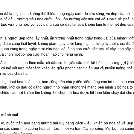
âu đã là một phần không thể thiếu trong ngày cưới do sức sống, vẻ đẹp của nó là
a cô dâu. Những mẫu hoa cưới luôn luôn hướng đến tiêu chí đó. Hoa cưới phải g
 tạp, vừa phù hợp với vóc dáng của cô dâu lại vừa không làm lu mờ nét đẹp của
.
 là người đẹp lộng lẫy nhất, ấn tượng nhất trong ngày trọng đại của mình? Mộ
ng điểm cũng thật tuyệt, không gian ngày cưới lãng mạn,… từng ấy thôi chưa đủ 
 quan trọng trong ngày cưới của bạn, đó là bó hoa cưới cầm tay. Vì vậy, bạn hãy d
lựa chọn một bó hoa cưới hoàn hảo cho riêng mình.
ắc hoa, kiểu hoa theo mẫu, cô dâu có thể yêu cầu thiết kế bó hoa những gợi ý c
có thể kết hợp một cách khéo léo giữa phong cách hiện đại và truyền thống, thể
m mỹ của chủ nhân.
 chọn loại hoa, mẫu hoa, bạn cũng nên chú ý đến kiểu dáng của bó hoa sao cho
mình. Một cô dâu có dáng người nhỏ nhắn không thể mang bên mình 1 bó hoa to 
 chiều cao hơi khiếm tốn không thể chọn bó hoa được tết theo kiểu chảy dài cho
i mảnh mai
lộ, buộc thân hoa bằng những dải ruy băng cách điệu, khiến bó hoa có vẻ đẹp 
àu sắc cũng như cuống hoa còn tươi, mới và tràn đầy sự sống. Một bó hoa cuốn
 hành nhất hiện nay.