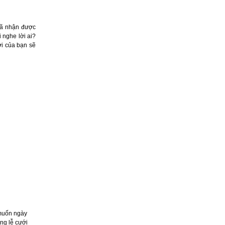
đã nhận được
 nghe lời ai?
i của bạn sẽ
 muốn ngày
ng lễ cưới