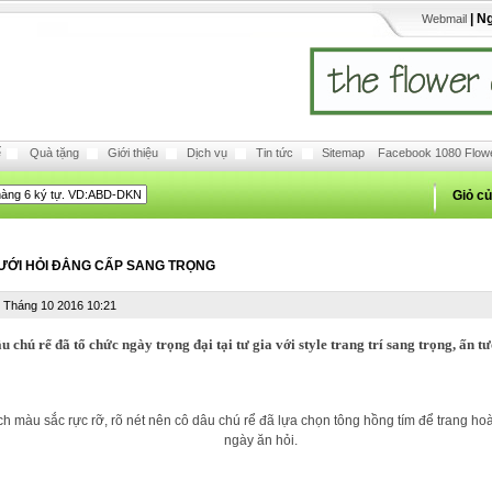
| N
Webmail
ế
Quà tặng
Giới thiệu
Dịch vụ
Tin tức
Sitemap
Facebook 1080 Flow
Giỏ c
ƯỚI HỎI ĐẲNG CẤP SANG TRỌNG
7 Tháng 10 2016 10:21
u chú rể đã tổ chức ngày trọng đại tại tư gia với style trang trí sang trọng, ấn t
ích màu sắc rực rỡ, rõ nét nên cô dâu chú rể đã lựa chọn tông hồng tím để trang hoà
ngày ăn hỏi.