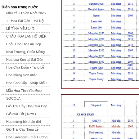
Điện hoa trong nước
Mẫu Yêu Thích Nhất 2026
++ Hoa Sài Gòn + Hà Nội
LỄ TÌNH YÊU 14/2
CHẬU HOA LAN HỒ ĐIỆP
Chậu Hoa Địa Lan Đẹp
Khai Trương, Chúc Mừng
Hoa Loa Kèn tại Sài Gòn
Hoa Chia Buồn - Tang Lễ
Hoa mừng sinh nhật
Hoa Cao Cấp - Nhập Khẩu
Mẫu Hoa Tình Yêu Đẹp
SOCOLA
Giỏ Trái Cây Hoa Quả Đẹp
Giỏ quà Tết ( New )
Hoa mừng bé chào đời
Giỏ Trái Cây Tang Lễ
Hoa Lavender - Oải Hương