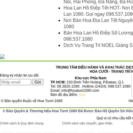
Nội, Hải Phòng, Đà Nẵng, Bà Rị
Hoa Lan Hồ Điệp Tết HOT- Nơi B
Lan 1080. Gọi ngay 098.537.108
Nơi Bán Hoa Địa Lan Tết Nguyên
1080
Bán Hoa Lan Hồ Điệp Số Lượng L
098.537.1080
Dịch Vụ Trang Trí NOEL Giáng 
TRUNG TÂM ĐIỀU HÀNH VÀ KHAI THÁC DỊCH
HOA CƯỚI - TRANG TRÍ 
Đăng ký nhận tin ưu đãi
Khu vực Phía Nam
TP. HCM:
150 Đinh Tiên Hoàng, P.Đakao, Q.1
Tel: 08.3820.1590 . Hotline (24/24): 098.537.1080
Email: info@hoatuoi1080.com
Bản đồ địa điểm:
Xem
© Bản quyền thuộc về
Hoa Tươi 1080
Hi
© Bản Quyền & Thương hiệu Hoa Tươi 1080 Đã Được Bảo Hộ Quyền Sở Hữu 
Quý vị có nhu cầu kết 
Chính sách & Quy định chung
Chính sách vận chuyển, giao nhận
C