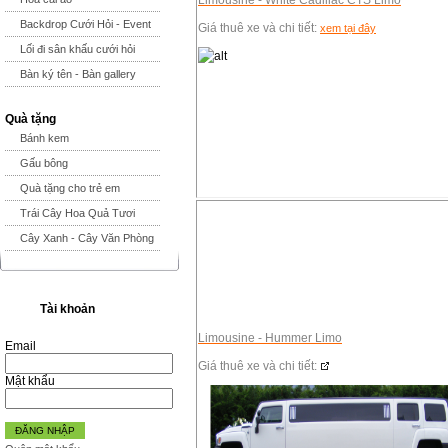
Limousine - White Cadillac CTS Limo
Backdrop Cưới Hỏi - Event
Giá thuê xe và chi tiết:
xem tại đây
Lối đi sân khấu cưới hỏi
Bàn ký tên - Bàn gallery
Quà tặng
Bánh kem
Gấu bông
Quà tặng cho trẻ em
Trái Cây Hoa Quả Tươi
Cây Xanh - Cây Văn Phòng
Tài khoản
Limousine - Hummer Limo
Email
Giá thuê xe và chi tiết:
Mật khẩu
ĐĂNG NHẬP