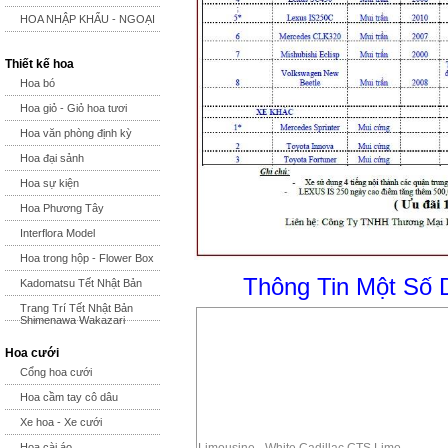
HOA NHẬP KHẨU - NGOẠI
Thiết kế hoa
Hoa bó
Hoa giỏ - Giỏ hoa tươi
Hoa văn phòng định kỳ
Hoa đại sảnh
Hoa sự kiện
Hoa Phương Tây
Interflora Model
Hoa trong hộp - Flower Box
Thông Tin Một Số 
Kadomatsu Tết Nhật Bản
Trang Trí Tết Nhật Bản
Shimenawa Wakazari
Hoa cưới
Cổng hoa cưới
Hoa cầm tay cô dâu
Xe hoa - Xe cưới
Hoa cài áo