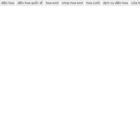
điện hoa
điện hoa quốc tế
hoa tươi
shop hoa tươi
hoa cưới
dịch vụ điện hoa
cửa h