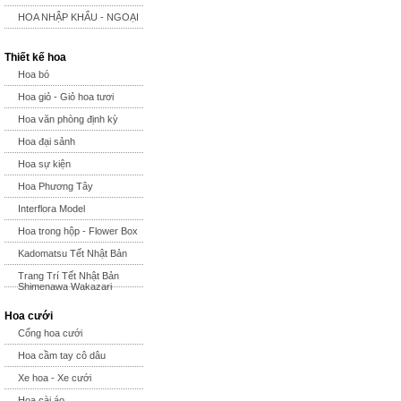
HOA NHẬP KHẨU - NGOẠI
Thiết kế hoa
Hoa bó
Hoa giỏ - Giỏ hoa tươi
Hoa văn phòng định kỳ
Hoa đại sảnh
Hoa sự kiện
Hoa Phương Tây
Interflora Model
Hoa trong hộp - Flower Box
Kadomatsu Tết Nhật Bản
Trang Trí Tết Nhật Bản
Shimenawa Wakazari
Hoa cưới
Cổng hoa cưới
Hoa cầm tay cô dâu
Xe hoa - Xe cưới
Hoa cài áo