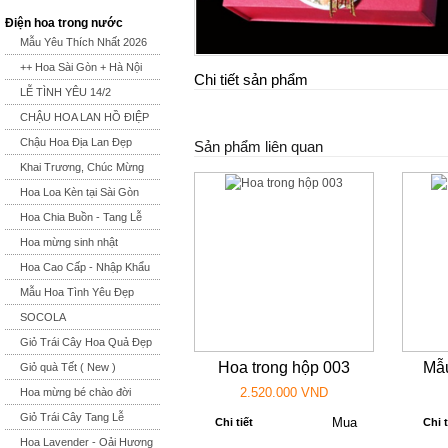
Điện hoa trong nước
Mẫu Yêu Thích Nhất 2026
++ Hoa Sài Gòn + Hà Nội
Chi tiết sản phẩm
LỄ TÌNH YÊU 14/2
CHẬU HOA LAN HỒ ĐIỆP
Chậu Hoa Địa Lan Đẹp
Sản phẩm liên quan
Khai Trương, Chúc Mừng
Hoa Loa Kèn tại Sài Gòn
Hoa Chia Buồn - Tang Lễ
Hoa mừng sinh nhật
Hoa Cao Cấp - Nhập Khẩu
Mẫu Hoa Tình Yêu Đẹp
SOCOLA
Giỏ Trái Cây Hoa Quả Đẹp
Hoa trong hộp 003
Mẫu
Giỏ quà Tết ( New )
2.520.000 VND
Hoa mừng bé chào đời
Giỏ Trái Cây Tang Lễ
Chi tiết
Chi t
Hoa Lavender - Oải Hương