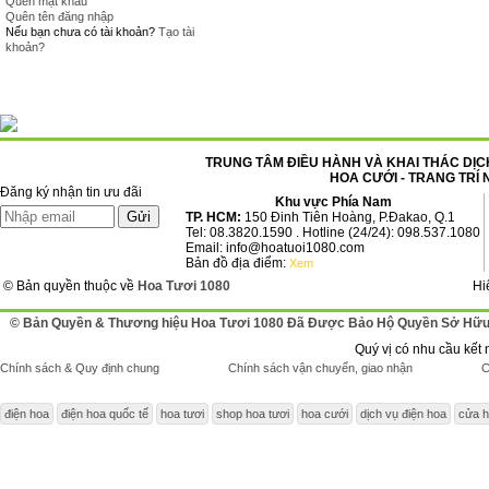
Quên mật khẩu
Quên tên đăng nhập
Nếu bạn chưa có tài khoản?
Tạo tài
khoản?
TRUNG TÂM ĐIỀU HÀNH VÀ KHAI THÁC DỊCH
HOA CƯỚI - TRANG TRÍ 
Đăng ký nhận tin ưu đãi
Khu vực Phía Nam
TP. HCM:
150 Đinh Tiên Hoàng, P.Đakao, Q.1
Tel: 08.3820.1590 . Hotline (24/24): 098.537.1080
Email: info@hoatuoi1080.com
Bản đồ địa điểm:
Xem
© Bản quyền thuộc về
Hoa Tươi 1080
Hi
© Bản Quyền & Thương hiệu Hoa Tươi 1080 Đã Được Bảo Hộ Quyền Sở Hữu 
Quý vị có nhu cầu kết 
Chính sách & Quy định chung
Chính sách vận chuyển, giao nhận
C
điện hoa
điện hoa quốc tế
hoa tươi
shop hoa tươi
hoa cưới
dịch vụ điện hoa
cửa h