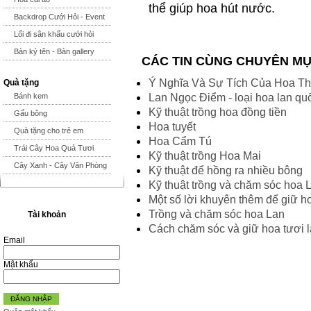
thể giúp hoa hút nước.
Backdrop Cưới Hỏi - Event
Lối đi sân khấu cưới hỏi
Bàn ký tên - Bàn gallery
CÁC TIN CÙNG CHUYÊN M
Ý Nghĩa Và Sự Tích Của Hoa Th
Quà tặng
Lan Ngọc Điểm - loại hoa lan qu
Bánh kem
Kỹ thuật trồng hoa đồng tiền
Gấu bông
Hoa tuyết
Quà tặng cho trẻ em
Hoa Cẩm Tú
Trái Cây Hoa Quả Tươi
Kỹ thuật trồng Hoa Mai
Cây Xanh - Cây Văn Phòng
Kỹ thuật để hồng ra nhiều bông
Kỹ thuật trồng và chăm sóc hoa 
Một số lời khuyên thêm để giữ ho
Trồng và chăm sóc hoa Lan
Tài khoản
Cách chăm sóc và giữ hoa tươi 
Email
Mật khẩu
ĐĂNG NHẬP