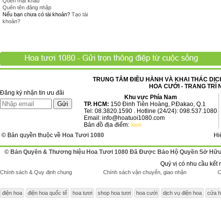
Quên mật khẩu
Quên tên đăng nhập
Nếu bạn chưa có tài khoản?
Tạo tài
khoản?
TRUNG TÂM ĐIỀU HÀNH VÀ KHAI THÁC DỊCH
HOA CƯỚI - TRANG TRÍ 
Đăng ký nhận tin ưu đãi
Khu vực Phía Nam
TP. HCM:
150 Đinh Tiên Hoàng, P.Đakao, Q.1
Tel: 08.3820.1590 . Hotline (24/24): 098.537.1080
Email: info@hoatuoi1080.com
Bản đồ địa điểm:
Xem
© Bản quyền thuộc về
Hoa Tươi 1080
Hi
© Bản Quyền & Thương hiệu Hoa Tươi 1080 Đã Được Bảo Hộ Quyền Sở Hữu 
Quý vị có nhu cầu kết 
Chính sách & Quy định chung
Chính sách vận chuyển, giao nhận
C
điện hoa
điện hoa quốc tế
hoa tươi
shop hoa tươi
hoa cưới
dịch vụ điện hoa
cửa h