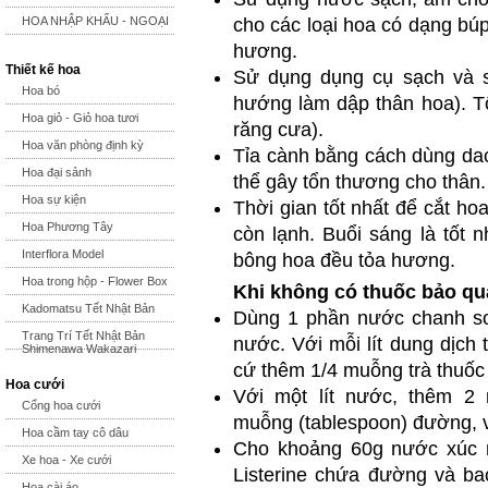
HOA NHẬP KHẨU - NGOẠI
cho các loại hoa có dạng bú
hương.
Thiết kế hoa
Sử dụng dụng cụ sạch và s
Hoa bó
hướng làm dập thân hoa). Tố
Hoa giỏ - Giỏ hoa tươi
răng cưa).
Hoa văn phòng định kỳ
Tỉa cành bằng cách dùng dao
Hoa đại sảnh
thể gây tổn thương cho thân.
Hoa sự kiện
Thời gian tốt nhất để cắt hoa
Hoa Phương Tây
còn lạnh. Buổi sáng là tốt 
Interflora Model
bông hoa đều tỏa hương.
Hoa trong hộp - Flower Box
Khi không có thuốc bảo q
Kadomatsu Tết Nhật Bản
Dùng 1 phần nước chanh sod
Trang Trí Tết Nhật Bản
nước. Với mỗi lít dung dịch 
Shimenawa Wakazari
cứ thêm 1/4 muỗng trà thuốc
Hoa cưới
Với một lít nước, thêm 2 
Cổng hoa cưới
muỗng (tablespoon) đường, v
Hoa cầm tay cô dâu
Cho khoảng 60g nước xúc mi
Xe hoa - Xe cưới
Listerine chứa đường và bac
Hoa cài áo