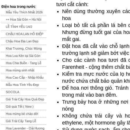
tươi cắt cành:
Điện hoa trong nước
Nên dùng thường xuyên các 
Mẫu Yêu Thích Nhất 2026
hoa
++ Hoa Sài Gòn + Hà Nội
Loại bỏ tất cả phần lá bên 
LỄ TÌNH YÊU 14/2
Nhưng đừng tuốt gai của hoa
CHẬU HOA LAN HỒ ĐIỆP
mất gai.
Chậu Hoa Địa Lan Đẹp
Đặt hoa đã cắt vào chỗ lạnh
Khai Trương, Chúc Mừng
trường lạnh sẽ giảm bớt việ
Hoa Loa Kèn tại Sài Gòn
Cho các cành hoa tươi đã c
Hoa Chia Buồn - Tang Lễ
Farenheit - cộng thêm chất b
Hoa mừng sinh nhật
Kiểm tra mực nước của lọ 
Hoa Cao Cấp - Nhập Khẩu
nước chứa chất bảo quản khi
Mẫu Hoa Tình Yêu Đẹp
Để hoa nơi thông gió. Tránh 
SOCOLA
trong mát vào ban đêm.
Giỏ Trái Cây Hoa Quả Đẹp
Trưng bày hoa ở những nơi l
Giỏ quà Tết ( New )
nóng
Hoa mừng bé chào đời
Không chứa trái cây và ho
Giỏ Trái Cây Tang Lễ
ethylene, một hormone gây l
Hoa Lavender - Oải Hương
Sử dụng nước sạch, ấm cho 