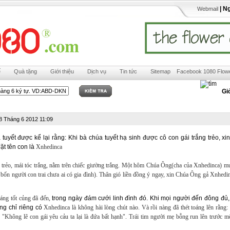
| N
Webmail
ế
Quà tặng
Giới thiệu
Dịch vụ
Tin tức
Sitemap
Facebook 1080 Flow
Gi
8 Tháng 6 2012 11:09
 tuyết được kể lại rằng: Khi bà chúa tuyết hạ sinh được cô con gái trắng trẻo, xin
ặt tên con là
Xnhedinca
 trẻo, mái tóc trắng, nằm trên chiếc giường trắng.
Một hôm Chúa Ông(cha của
Xnhedinca
) m
 bốn người con trai chưa ai có gia đình). Thân gió liền đồng ý ngay, xin Chúa Ông gả
Xnhedin
áng tốt củng đã đến,
trong ngày đám cưới linh đình đó. Khi mọi người đến đông đủ, 
ưng chỉ riêng có
Xnhedinca là không hài lòng chút nào. Và rồi nàng đã thét toáng lên rằng:
"Không lẽ con gái yêu cảu ta lại là đứa bất hạnh". Trái tim người mẹ bỗng run lên trước m