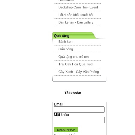
Backdrop Cưới Hỏi - Event
Lối đi sân khấu cưới hỏi
Bàn ký tên - Bàn gallery
Quà tặng
Bánh kem
Gấu bông
Quà tặng cho trẻ em
Trái Cây Hoa Quả Tươi
Cây Xanh - Cây Văn Phòng
Tài khoản
Email
Mật khẩu
ĐĂNG NHẬP