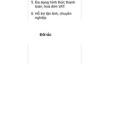
Đa dạng hình thức thanh
toán, hoá đơn VAT.
Hỗ trợ tận tình, chuyên
nghiệp.
Tặng Hoa Ngày Phụ Nữ Việt Nam
20 / 10
Đối tác
Giao lưu ra mắt bộ phim " Biết
Chết Liền " - Hãng phim Lê Bảo
Trung