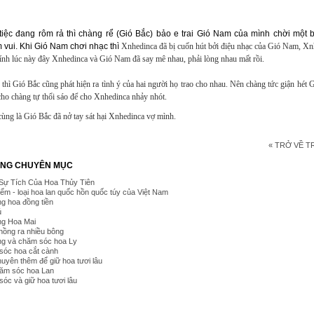
tiệc đang rôm rả thì chàng rể (Gió Bắc) bảo e trai Gió Nam của mình chời một
 vui. Khi Gió Nam chơi nhạc thì
Xnhedinca đã bị cuốn hút bởi điệu nhạc của Gió Nam,
Xn
ính lúc này đây
Xnhedinca và Gió Nam đã say mê nhau, phải lòng nhau mất rồi.
thì Gió Bắc cũng phát hiện ra tình ý của hai người họ trao cho nhau. Nên chàng tức giận hé
 cho chàng tự thổi sáo để cho
Xnhedinca nhảy nhót.
cùng là Gió Bắc đã nở tay sát hại
Xnhedinca vợ mình.
« TRỞ VỀ 
ÙNG CHUYÊN MỤC
Sự Tích Của Hoa Thủy Tiên
ểm - loại hoa lan quốc hồn quốc túy của Việt Nam
ng hoa đồng tiền
ú
ồng Hoa Mai
 hồng ra nhiều bông
ồng và chăm sóc hoa Ly
sóc hoa cắt cành
huyên thêm để giữ hoa tươi lâu
hăm sóc hoa Lan
óc và giữ hoa tươi lâu