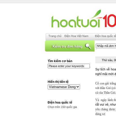
Trang chủ
Điện Hoa Việt Nam
Điện hoa quốc t
Thứ sáu, 0
Tìm kiếm cơ bản
Sự tích về hoa
nghĩ mãi mới đ
Hiển thị tiền tệ
Cô con gái trắng
với thần Gió (có
cả của Thần Gió.
Và ngày lành th
Điện hoa quốc tế
rất vui vẻ, nh
Chọn trên 150 quốc gia
yêu chàng được.
đáng sợ.