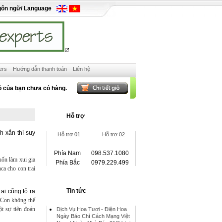
gôn ngữ/ Language
ers
Hướng dẫn thanh toán
Liên hệ
ỏ của bạn chưa có hàng.
Hỗ trợ
h xắn thì suy
Hỗ trợ 01
Hỗ trợ 02
Phía Nam
098.537.1080
uốn làm xui gia
Phía Bắc
0979.229.499
ca cho con trai
Tin tức
ai cũng tỏ ra
Con không thể
ột sự tiên đoán
Dịch Vụ Hoa Tươi - Điện Hoa
Ngày Báo Chí Cách Mạng Việt