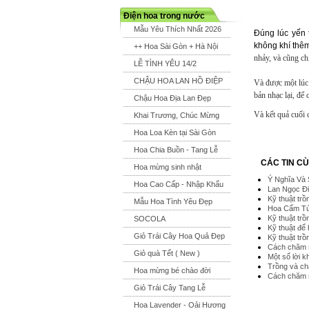
Điện hoa trong nước
Mẫu Yêu Thích Nhất 2026
Đúng lúc yến 
không khí thêm
++ Hoa Sài Gòn + Hà Nội
nhảy, và cũng ch
LỄ TÌNH YÊU 14/2
CHẬU HOA LAN HỒ ĐIỆP
Và được một lúc 
bản nhạc lại, để
Chậu Hoa Địa Lan Đẹp
Và kết quả cuối 
Khai Trương, Chúc Mừng
Hoa Loa Kèn tại Sài Gòn
Hoa Chia Buồn - Tang Lễ
CÁC TIN C
Hoa mừng sinh nhật
Ý Nghĩa Và 
Hoa Cao Cấp - Nhập Khẩu
Lan Ngọc Đi
Kỹ thuật trồ
Mẫu Hoa Tình Yêu Đẹp
Hoa Cẩm T
Kỹ thuật tr
SOCOLA
Kỹ thuật để
Giỏ Trái Cây Hoa Quả Đẹp
Kỹ thuật tr
Cách chăm 
Giỏ quà Tết ( New )
Một số lời k
Trồng và c
Hoa mừng bé chào đời
Cách chăm s
Giỏ Trái Cây Tang Lễ
Hoa Lavender - Oải Hương