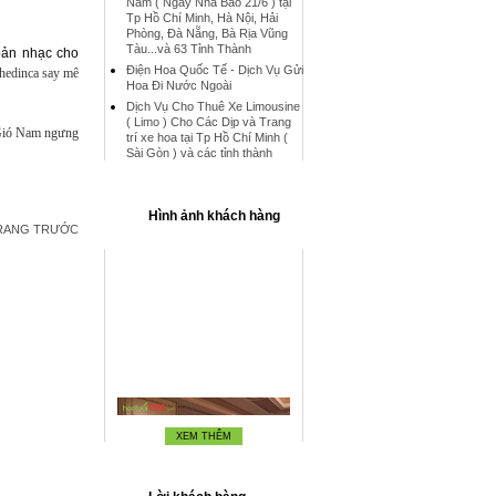
Nam ( Ngày Nhà Báo 21/6 ) tại
Tp Hồ Chí Minh, Hà Nội, Hải
Phòng, Đà Nẵng, Bà Rịa Vũng
Tàu...và 63 Tỉnh Thành
 bản nhạc cho
Điện Hoa Quốc Tế - Dịch Vụ Gửi
hedinca say mê
Hoa Đi Nước Ngoài
Dịch Vụ Cho Thuê Xe Limousine
( Limo ) Cho Các Dịp và Trang
t Gió Nam ngưng
trí xe hoa tại Tp Hồ Chí Minh (
Sài Gòn ) và các tỉnh thành
Hình ảnh khách hàng
TRANG TRƯỚC
XEM THÊM