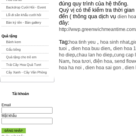
đúng quy trình của hệ thống.
Backdrop Cưới Hỏi - Event
Quý vị có thể kiểm tra thời gia
Lối đi sân khấu cưới hỏi
đến ( thông qua dịch vụ
dien hoa
đây:
Bàn ký tên - Bàn gallery
http://wwp.greenwichmeantime.com
Quà tặng
Tag:
,
,
hoa tinh yeu
hoa sinh nhat
gi
Bánh kem
,
,
tuoi
dien hoa buu dien
dien hoa 
Gấu bông
,
,
ho diep
chau lan ho diep
cung cap 
Quà tặng cho trẻ em
,
Nam
hoa tươi
,
điện hoa
,
send flowe
Trái Cây Hoa Quả Tươi
hoa ha noi ,
dien hoa sai gon ,
dien 
Cây Xanh - Cây Văn Phòng
Tài khoản
Email
Mật khẩu
ĐĂNG NHẬP