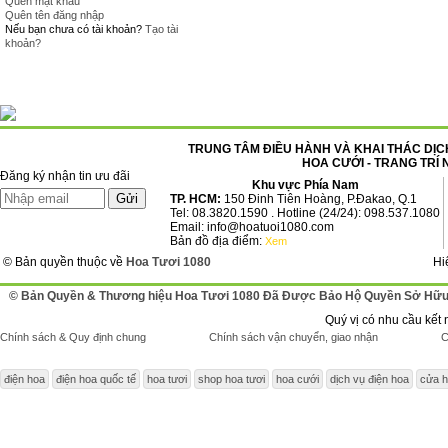
Quên mật khẩu
Quên tên đăng nhập
Nếu bạn chưa có tài khoản?
Tạo tài
khoản?
TRUNG TÂM ĐIỀU HÀNH VÀ KHAI THÁC DỊCH
HOA CƯỚI - TRANG TRÍ 
Đăng ký nhận tin ưu đãi
Khu vực Phía Nam
TP. HCM:
150 Đinh Tiên Hoàng, P.Đakao, Q.1
Tel: 08.3820.1590 . Hotline (24/24): 098.537.1080
Email: info@hoatuoi1080.com
Bản đồ địa điểm:
Xem
© Bản quyền thuộc về
Hoa Tươi 1080
Hi
© Bản Quyền & Thương hiệu Hoa Tươi 1080 Đã Được Bảo Hộ Quyền Sở Hữu 
Quý vị có nhu cầu kết 
Chính sách & Quy định chung
Chính sách vận chuyển, giao nhận
C
điện hoa
điện hoa quốc tế
hoa tươi
shop hoa tươi
hoa cưới
dịch vụ điện hoa
cửa h