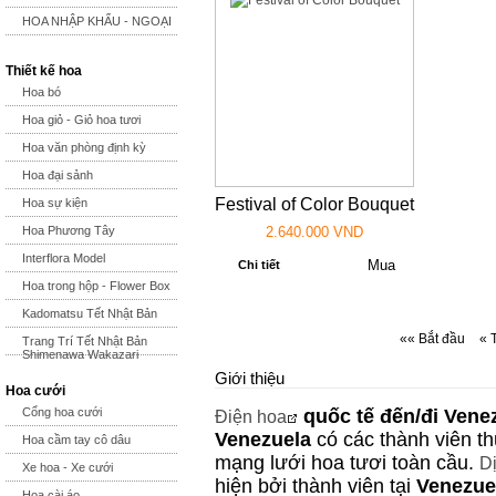
HOA NHẬP KHẨU - NGOẠI
Thiết kế hoa
Hoa bó
Hoa giỏ - Giỏ hoa tươi
Hoa văn phòng định kỳ
Hoa đại sảnh
Festival of Color Bouquet
Hoa sự kiện
Hoa Phương Tây
2.640.000 VND
Interflora Model
Chi tiết
Hoa trong hộp - Flower Box
Kadomatsu Tết Nhật Bản
«« Bắt đầu
« 
Trang Trí Tết Nhật Bản
Shimenawa Wakazari
Giới thiệu
Hoa cưới
Cổng hoa cưới
quốc tế đến/đi
Vene
Điện hoa
Venezuela
có các thành viên th
Hoa cầm tay cô dâu
mạng lưới hoa tươi toàn cầu.
Dị
Xe hoa - Xe cưới
hiện bởi thành viên tại
Venezue
Hoa cài áo