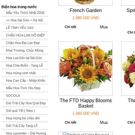
Điện hoa trong nước
French Garden
Spr
Mẫu Yêu Thích Nhất 2026
1.980.000 VND
++ Hoa Sài Gòn + Hà Nội
Chi tiết
LỄ TÌNH YÊU 14/2
Chi t
CHẬU HOA LAN HỒ ĐIỆP
Chậu Hoa Địa Lan Đẹp
Khai Trương, Chúc Mừng
Hoa Loa Kèn tại Sài Gòn
Hoa Chia Buồn - Tang Lễ
Hoa mừng sinh nhật
Hoa Cao Cấp - Nhập Khẩu
Mẫu Hoa Tình Yêu Đẹp
SOCOLA
The FTD Happy Blooms
The
Giỏ Trái Cây Hoa Quả Đẹp
Basket
Giỏ quà Tết ( New )
1.980.000 VND
Hoa mừng bé chào đời
Chi tiết
Chi t
Giỏ Trái Cây Tang Lễ
Hoa Lavender - Oải Hương