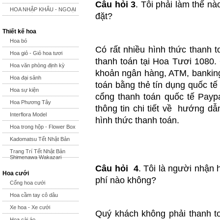
Câu hỏi 3
. Tôi phải làm thế n
HOA NHẬP KHẨU - NGOẠI
đặt?
Thiết kế hoa
Hoa bó
Có rất nhiều hình thức thanh 
Hoa giỏ - Giỏ hoa tươi
thanh toán tại Hoa Tươi 1080.
Hoa văn phòng định kỳ
khoản ngân hàng, ATM, banking 
Hoa đại sảnh
toán bằng thẻ tín dụng quốc tế
Hoa sự kiện
cổng thanh toán quốc tế Paypa
Hoa Phương Tây
thông tin chi tiết về hướng d
Interflora Model
hình thức thanh toán.
Hoa trong hộp - Flower Box
Kadomatsu Tết Nhật Bản
Trang Trí Tết Nhật Bản
Shimenawa Wakazari
Câu hỏi 4
. Tôi là người nhận h
Hoa cưới
phí nào không?
Cổng hoa cưới
Hoa cầm tay cô dâu
Xe hoa - Xe cưới
Quý khách không phải thanh to
Hoa cài áo