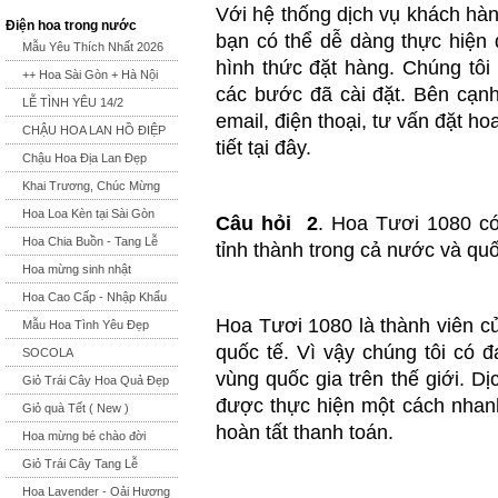
Với hệ thống dịch vụ khách hàn
Điện hoa trong nước
bạn có thể dễ dàng thực hiện 
Mẫu Yêu Thích Nhất 2026
hình thức đặt hàng. Chúng tôi 
++ Hoa Sài Gòn + Hà Nội
các bước đã cài đặt. Bên cạn
LỄ TÌNH YÊU 14/2
email, điện thoại, tư vấn đặt hoa
CHẬU HOA LAN HỒ ĐIỆP
tiết tại đây.
Chậu Hoa Địa Lan Đẹp
Khai Trương, Chúc Mừng
Hoa Loa Kèn tại Sài Gòn
Câu hỏi 2
. Hoa Tươi 1080 có
Hoa Chia Buồn - Tang Lễ
tỉnh thành trong cả nước và qu
Hoa mừng sinh nhật
Hoa Cao Cấp - Nhập Khẩu
Hoa Tươi 1080 là thành viên củ
Mẫu Hoa Tình Yêu Đẹp
quốc tế. Vì vậy chúng tôi có đ
SOCOLA
vùng quốc gia trên thế giới. D
Giỏ Trái Cây Hoa Quả Đẹp
được thực hiện một cách nhan
Giỏ quà Tết ( New )
hoàn tất thanh toán.
Hoa mừng bé chào đời
Giỏ Trái Cây Tang Lễ
Hoa Lavender - Oải Hương