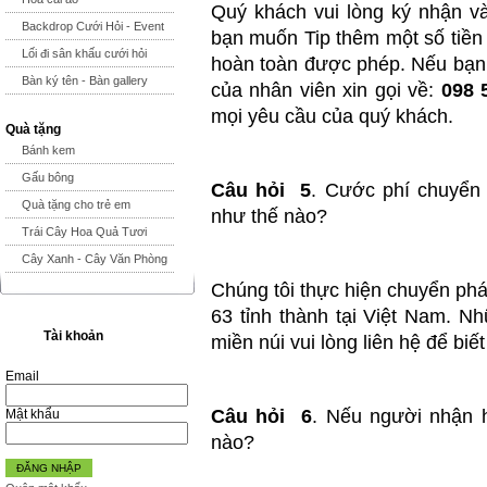
Quý khách vui lòng ký nhận và
Backdrop Cưới Hỏi - Event
bạn muốn Tip thêm một số tiền 
Lối đi sân khấu cưới hỏi
hoàn toàn được phép. Nếu bạn 
Bàn ký tên - Bàn gallery
của nhân viên xin gọi về:
098 
mọi yêu cầu của quý khách.
Quà tặng
Bánh kem
Gấu bông
Câu hỏi 5
. Cước phí chuyển 
Quà tặng cho trẻ em
như thế nào?
Trái Cây Hoa Quả Tươi
Cây Xanh - Cây Văn Phòng
Chúng tôi thực hiện chuyển phát
63 tỉnh thành tại Việt Nam. N
Tài khoản
miền núi vui lòng liên hệ để biết
Email
Câu hỏi 6
. Nếu người nhận h
Mật khẩu
nào?
ĐĂNG NHẬP