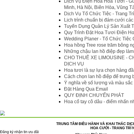
Dịch Vụ Điện Hoa Hoa Tươi - Gử
Minh, Hà Nội, Biên Hòa, Vũng Tà
Dịch Vụ Tổ Chức Tiệc - Trang Tr
Lịch trình chuẩn bị đám cưới các
Tuyển Dụng Quản Lý Sản Xuất T
Quy Trình Đặt Hoa Tươi Điện H
Wedding Planer - Tổ Chức Tiệc
Hoa hồng Tree rose trăm bông ng
Những chậu lan hồ điệp đẹp là
CHO THUÊ XE LIMOUSINE - CH
DỊCH VỤ
Hoa tươi là sự lựa chọn hàng đ
Cách chọn lan hồ điệp để trưng 
Ý nghĩa về số lượng và màu sắc
Đặt Hàng Qua Email
QUY ĐỊNH CHUYỂN PHÁT
Hoa cổ tay cô dâu - điểm nhấn n
TRUNG TÂM ĐIỀU HÀNH VÀ KHAI THÁC DỊCH
HOA CƯỚI - TRANG TRÍ 
Đăng ký nhận tin ưu đãi