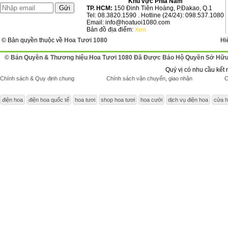
Khu vực Phía Nam
TP. HCM:
150 Đinh Tiên Hoàng, P.Đakao, Q.1
Tel: 08.3820.1590 . Hotline (24/24): 098.537.1080
Email: info@hoatuoi1080.com
Bản đồ địa điểm:
Xem
© Bản quyền thuộc về
Hoa Tươi 1080
Hi
© Bản Quyền & Thương hiệu Hoa Tươi 1080 Đã Được Bảo Hộ Quyền Sở Hữu 
Quý vị có nhu cầu kết 
Chính sách & Quy định chung
Chính sách vận chuyển, giao nhận
C
điện hoa
điện hoa quốc tế
hoa tươi
shop hoa tươi
hoa cưới
dịch vụ điện hoa
cửa h