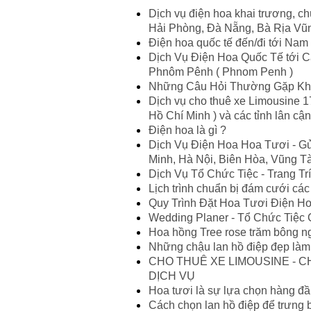
Dịch vụ điện hoa khai trương, c
Hải Phòng, Đà Nẵng, Bà Rịa Vũng
Điện hoa quốc tế đến/đi tới Nam P
Dịch Vụ Điện Hoa Quốc Tế tới C
Phnôm Pênh ( Phnom Penh )
Những Câu Hỏi Thường Gặp Khi
Dịch vụ cho thuê xe Limousine 17
Hồ Chí Minh ) và các tỉnh lân cậ
Điện hoa là gì ?
Dịch Vụ Điện Hoa Hoa Tươi - Gử
Minh, Hà Nội, Biên Hòa, Vũng Tà
Dịch Vụ Tổ Chức Tiệc - Trang Tr
Lịch trình chuẩn bị đám cưới các
Quy Trình Đặt Hoa Tươi Điện H
Wedding Planer - Tổ Chức Tiệc
Hoa hồng Tree rose trăm bông ng
Những chậu lan hồ điệp đẹp là
CHO THUÊ XE LIMOUSINE - CH
DỊCH VỤ
Hoa tươi là sự lựa chọn hàng đ
Cách chọn lan hồ điệp để trưng 