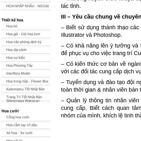
tác tỉnh.
HOA NHẬP KHẨU - NGOẠI
III – Yêu cầu chung về chuyê
Thiết kế hoa
Hoa bó
– Biết sử dụng thành thạo các 
Illustrator và Photoshop.
Hoa giỏ - Giỏ hoa tươi
Hoa văn phòng định kỳ
– Có khả năng lên ý tưởng và 
Hoa đại sảnh
để phục vụ cho việc trang trí Cư
Hoa sự kiện
– Có kiến thức cơ bản về ngành
Hoa Phương Tây
với các đối tác cung cấp dịch v
Interflora Model
– Tuyển dụng và đào tạo đội ng
Hoa trong hộp - Flower Box
toàn thời gian & nhân viên bán t
Kadomatsu Tết Nhật Bản
Trang Trí Tết Nhật Bản
– Quản lý thông tin nhân viên
Shimenawa Wakazari
cung cấp. Biết cách quan tâ
Hoa cưới
nhóm của mình, khích lệ tinh th
Cổng hoa cưới
Hoa cầm tay cô dâu
Xe hoa - Xe cưới
Hoa cài áo