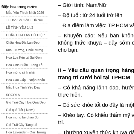
– Giới tính: Nam/Nữ
Điện hoa trong nước
Mẫu Yêu Thích Nhất 2026
– Độ tuổi: từ 24 tuổi trở lên
++ Hoa Sài Gòn + Hà Nội
– Địa điểm làm việc: TP.HCM và
LỄ TÌNH YÊU 14/2
– Khuyến cáo: Nếu bạn không
CHẬU HOA LAN HỒ ĐIỆP
không thức khuya – dậy sớm đ
Chậu Hoa Địa Lan Đẹp
cho bạn.
Khai Trương, Chúc Mừng
Hoa Loa Kèn tại Sài Gòn
Hoa Chia Buồn - Tang Lễ
II – Yêu cầu quan trọng hàng
Hoa mừng sinh nhật
trang trí cưới hỏi tại TPHCM
Hoa Cao Cấp - Nhập Khẩu
– Có khả năng lãnh đạo, hướn
Mẫu Hoa Tình Yêu Đẹp
thực hiện.
SOCOLA
Giỏ Trái Cây Hoa Quả Đẹp
– Có sức khỏe tốt do đây là mộ
Giỏ quà Tết ( New )
– Khéo tay. Có khiếu thẩm mỹ v
Hoa mừng bé chào đời
trí.
Giỏ Trái Cây Tang Lễ
– Thường xuyên thức khuya dậy
Hoa Lavender - Oải Hương