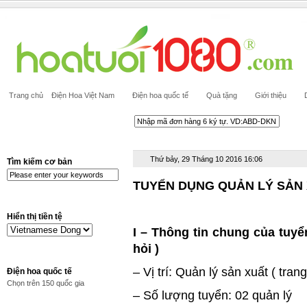
Trang chủ
Điện Hoa Việt Nam
Điện hoa quốc tế
Quà tặng
Giới thiệu
Thứ bảy, 29 Tháng 10 2016 16:06
Tìm kiếm cơ bản
TUYỂN DỤNG QUẢN LÝ SẢN 
Hiển thị tiền tệ
I – Thông tin chung của tuyể
hỏi )
– Vị trí: Quản lý sản xuất ( trang
Điện hoa quốc tế
Chọn trên 150 quốc gia
– Số lượng tuyển: 02 quản lý