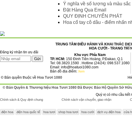
Ý nghĩa về số lượng và màu sắc
Đặt Hàng Qua Email
QUY ĐỊNH CHUYỂN PHÁT
Hoa cổ tay cô dâu - điểm nhấn n
TRUNG TÂM ĐIỀU HÀNH VÀ KHAI THÁC DỊCH
HOA CƯỚI - TRANG TRÍ 
Đăng ký nhận tin ưu đãi
Khu vực Phía Nam
TP. HCM:
150 Đinh Tiên Hoàng, P.Đakao, Q.1
Tel: 08.3820.1590 . Hotline (24/24): 098.537.1080
Email: info@hoatuoi1080.com
Bản đồ địa điểm:
Xem
© Bản quyền thuộc về
Hoa Tươi 1080
Hi
© Bản Quyền & Thương hiệu Hoa Tươi 1080 Đã Được Bảo Hộ Quyền Sở Hữu 
Quý vị có nhu cầu kết 
Chính sách & Quy định chung
Chính sách vận chuyển, giao nhận
C
điện hoa
điện hoa quốc tế
hoa tươi
shop hoa tươi
hoa cưới
dịch vụ điện hoa
cửa h