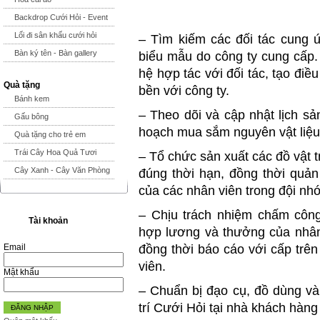
Backdrop Cưới Hỏi - Event
Lối đi sân khấu cưới hỏi
– Tìm kiếm các đối tác cung ứn
Bàn ký tên - Bàn gallery
biểu mẫu do công ty cung cấp. 
hệ hợp tác với đối tác, tạo điều
Quà tặng
bền với công ty.
Bánh kem
– Theo dõi và cập nhật lịch s
Gấu bông
hoạch mua sắm nguyên vật liệu, 
Quà tặng cho trẻ em
Trái Cây Hoa Quả Tươi
– Tổ chức sản xuất các đồ vật t
Cây Xanh - Cây Văn Phòng
đúng thời hạn, đồng thời quản 
của các nhân viên trong đội nh
– Chịu trách nhiệm chấm công
Tài khoản
hợp lương và thưởng của nhân
Email
đồng thời báo cáo với cấp trên
viên.
Mật khẩu
– Chuẩn bị đạo cụ, đồ dùng và
trí Cưới Hỏi tại nhà khách hàng
ĐĂNG NHẬP