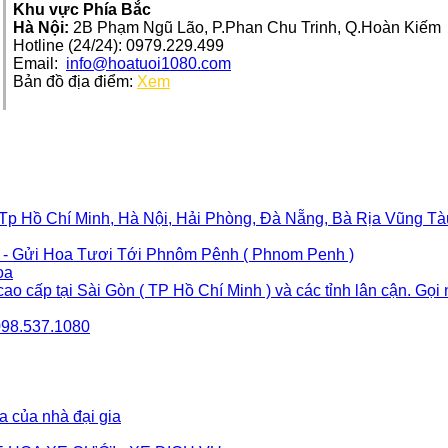
Khu vực Phía Bắc
Hà Nội:
2B Phạm Ngũ Lão, P.Phan Chu Trinh, Q.Hoàn Kiếm
Hotline (24/24): 0979.229.499
Email:
info@hoatuoi1080.com
Bản đồ địa điểm:
Xem
 Tp Hồ Chí Minh, Hà Nội, Hải Phòng, Đà Nẵng, Bà Rịa Vũng Tàu.
) - Gửi Hoa Tươi Tới Phnôm Pênh ( Phnom Penh )
oa
cao cấp tại Sài Gòn ( TP Hồ Chí Minh ) và các tỉnh lân cận. Gọ
 098.537.1080
a của nhà đại gia