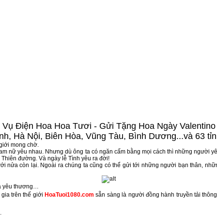
 Vụ Điện Hoa Hoa Tươi - Gửi Tặng Hoa Ngày Valentino
nh, Hà Nội, Biên Hòa, Vũng Tàu, Bình Dương...
và 63 tỉ
 giới mong chờ.
m nam nữ yêu nhau. Nhưng dù ông ta có ngăn cấm bằng mọi cách thì những người y
 Thiên đường. Và ngày lễ Tình yêu ra đời!
i nửa còn lại. Ngoài ra chúng ta cũng có thể gửi tới những người bạn thân, nhữ
a yêu thương…
gia trên thế giới
HoaTuoi1080.com
sẵn sàng là người đồng hành truyền tải thông
.