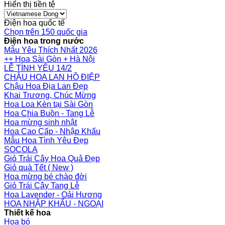
Hiển thị tiền tệ
Điện hoa quốc tế
Chọn trên 150 quốc gia
Điện hoa trong nước
Mẫu Yêu Thích Nhất 2026
++ Hoa Sài Gòn + Hà Nội
LỄ TÌNH YÊU 14/2
CHẬU HOA LAN HỒ ĐIỆP
Chậu Hoa Địa Lan Đẹp
Khai Trương, Chúc Mừng
Hoa Loa Kèn tại Sài Gòn
Hoa Chia Buồn - Tang Lễ
Hoa mừng sinh nhật
Hoa Cao Cấp - Nhập Khẩu
Mẫu Hoa Tình Yêu Đẹp
SOCOLA
Giỏ Trái Cây Hoa Quả Đẹp
Giỏ quà Tết ( New )
Hoa mừng bé chào đời
Giỏ Trái Cây Tang Lễ
Hoa Lavender - Oải Hương
HOA NHẬP KHẨU - NGOẠI
Thiết kế hoa
Hoa bó