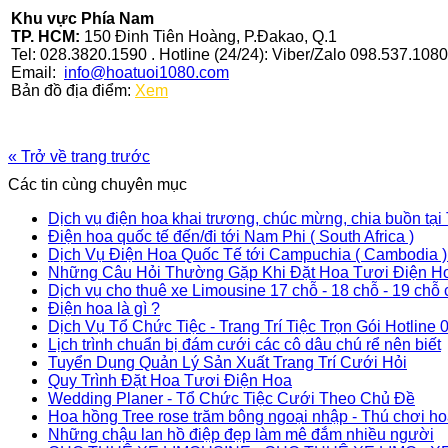
Khu vực Phía Nam
TP. HCM:
150 Đinh Tiên Hoàng, P.Đakao, Q.1
Tel: 028.3820.1590 . Hotline (24/24): Viber/Zalo 098.537.1080
Email:
info@hoatuoi1080.com
Bản đồ địa điểm:
Xem
« Trở về trang trước
Các tin cùng chuyên mục
Dịch vụ điện hoa khai trương, chúc mừng, chia buồn tại
Điện hoa quốc tế đến/đi tới Nam Phi ( South Africa )
Dịch Vụ Điện Hoa Quốc Tế tới Campuchia ( Cambodia 
Những Câu Hỏi Thường Gặp Khi Đặt Hoa Tươi Điện H
Dịch vụ cho thuê xe Limousine 17 chỗ - 18 chỗ - 19 chỗ 
Điện hoa là gì ?
Dịch Vụ Tổ Chức Tiệc - Trang Trí Tiệc Trọn Gói Hotline
Lịch trình chuẩn bị đám cưới các cô dâu chú rể nên biết
Tuyển Dụng Quản Lý Sản Xuất Trang Trí Cưới Hỏi
Quy Trình Đặt Hoa Tươi Điện Hoa
Wedding Planer - Tổ Chức Tiệc Cưới Theo Chủ Đề
Hoa hồng Tree rose trăm bông ngoại nhập - Thú chơi ho
Những chậu lan hồ điệp đẹp làm mê đắm nhiều người