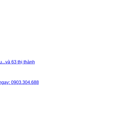
..và 63 thị thành
i ngay: 0903.304.688