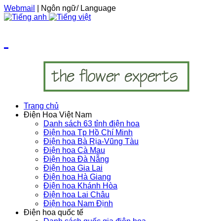
Webmail
| Ngôn ngữ/ Language
Trang chủ
Điện Hoa Việt Nam
Danh sách 63 tỉnh điện hoa
Điện hoa Tp Hồ Chí Minh
Điện hoa Bà Rịa-Vũng Tàu
Điện hoa Cà Mau
Điện hoa Đà Nẵng
Điện hoa Gia Lai
Điện hoa Hà Giang
Điện hoa Khánh Hòa
Điện hoa Lai Châu
Điện hoa Nam Định
Điện hoa quốc tế