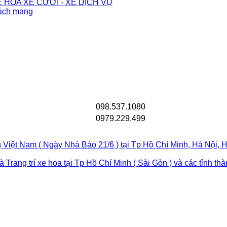
 HOA XE CƯỚI - XE DỊCH VỤ
Cách mạng
098.537.1080
0979.229.499
 Việt Nam ( Ngày Nhà Báo 21/6 ) tại Tp Hồ Chí Minh, Hà Nội
rang trí xe hoa tại Tp Hồ Chí Minh ( Sài Gòn ) và các tỉnh th