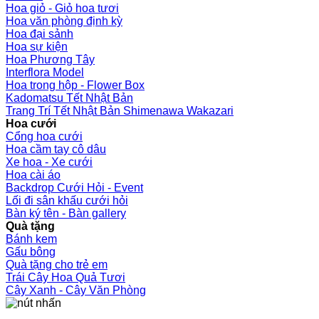
Hoa giỏ - Giỏ hoa tươi
Hoa văn phòng định kỳ
Hoa đại sảnh
Hoa sự kiện
Hoa Phương Tây
Interflora Model
Hoa trong hộp - Flower Box
Kadomatsu Tết Nhật Bản
Trang Trí Tết Nhật Bản Shimenawa Wakazari
Hoa cưới
Cổng hoa cưới
Hoa cầm tay cô dâu
Xe hoa - Xe cưới
Hoa cài áo
Backdrop Cưới Hỏi - Event
Lối đi sân khấu cưới hỏi
Bàn ký tên - Bàn gallery
Quà tặng
Bánh kem
Gấu bông
Quà tặng cho trẻ em
Trái Cây Hoa Quả Tươi
Cây Xanh - Cây Văn Phòng