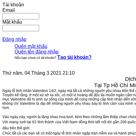
Tài khoản
Email
Mật khẩu
Đăng nhập
Quên mật khẩu
Quên tên đăng nhập
Tạo tài khoản?
Nếu bạn chưa có tài khoản?
Thứ năm, 04 Tháng 3 2021 21:10
Dịch
Tại Tp Hồ Chí Mi
Ngày lễ tình nhân Valentino 14/2, ngày mà tất cả những người yêu nhau trên thế
Truyện kể rằng, ở một xứ sở xa xôi, có một vị hoàng đế độc tài muốn ngăn cấ
mục Valentine đã hi sinh sự sống của mình để cùng những cặp tình nhân đến với
không chỉ Valentine
là dịp để những người yêu nhau bày tỏ tình cảm của mình vớ
hơn.
Vào ngày này, người ta tặng nhau
hoa tươi,
kèm theo những tấm thiệp chan chứ
Với mạng lưới tại 63 tỉnh thành của Việt Nam đồng thời kết nối tới gần 200 quốc 
đâu trên thế giới.
Chúc tất cả các bạn sẽ có một ngày lễ tình nhân ngập tràn niềm vui và hạnh phúc