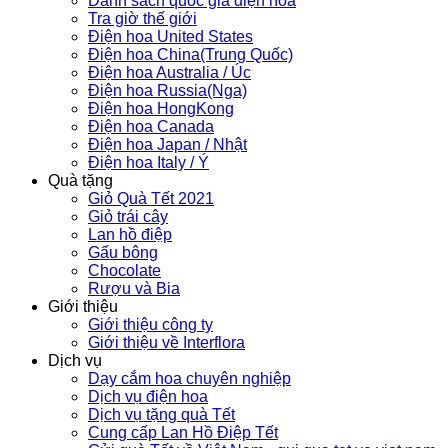
Danh sách quốc gia điện hoa
Tra giờ thế giới
Điện hoa United States
Điện hoa China(Trung Quốc)
Điện hoa Australia / Úc
Điện hoa Russia(Nga)
Điện hoa HongKong
Điện hoa Canada
Điện hoa Japan / Nhật
Điện hoa Italy / Ý
Quà tặng
Giỏ Quà Tết 2021
Giỏ trái cây
Lan hồ điệp
Gấu bông
Chocolate
Rượu và Bia
Giới thiệu
Giới thiệu công ty
Giới thiệu về Interflora
Dịch vụ
Dạy cắm hoa chuyên nghiệp
Dịch vụ điện hoa
Dịch vụ tặng quà Tết
Cung cấp Lan Hồ Điệp Tết