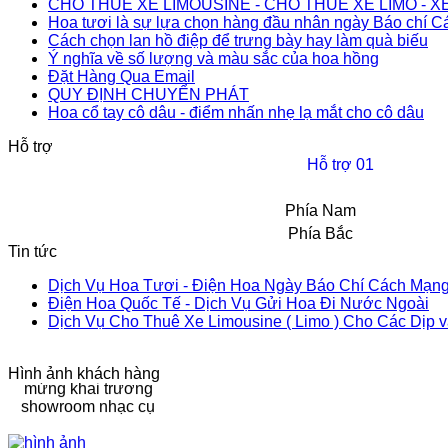
CHO THUÊ XE LIMOUSINE - CHO THUÊ XE LIMO - XE
Hoa tươi là sự lựa chọn hàng đầu nhân ngày Báo chí 
Cách chọn lan hồ điệp để trưng bày hay làm quà biếu
Ý nghĩa về số lượng và màu sắc của hoa hồng
Hoa lan hồ điệp chúc
Đặt Hàng Qua Email
mừng đối tác Nhật
QUY ĐỊNH CHUYỂN PHÁT
Bản
Hoa cổ tay cô dâu - điểm nhấn nhẹ lạ mắt cho cô dâu
Chậu hoa lan hồ điệp
đẹp thực hiện bới Hoa
Hỗ trợ
Tươi 1080
Hỗ trợ 01
Phía Nam
Chậu Lan Hồ Điệp Tết
Nguyên Đán 2016
Phía Bắc
Tin tức
Dịch Vụ Hoa Tươi - Điện Hoa Ngày Báo Chí Cách Mạng
Dịch Vụ Điện Hoa
Điện Hoa Quốc Tế - Dịch Vụ Gửi Hoa Đi Nước Ngoài
Hoa Tươi Việt Nam
Dịch Vụ Cho Thuê Xe Limousine ( Limo ) Cho Các Dịp và T
Quốc Tế
Thiết kế hoa chúc
mừng khai trương
Hình ảnh khách hàng
showroom nhạc cụ
Tặng Hoa Ngày Phụ