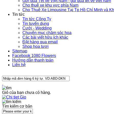
Gửi quà Tết về Việt Nam - gui qua tet ve viet nam
Cho thuê xe khu vực phía Nam
Cho Thuê Xe Limousine Tại Tp Hồ Chí Minh và K
Tin tức
Tin tức Công Ty
Tin tuyển dụng
Cưới - Wedding
Chuyên mục chăm sóc hoa
Các bài viết hữu ích khác
Đặt hàng qua email
Shop hoa tươi
Sitemap
Facebook 1080 Flowers
Hướng dẫn thanh toán
Liên hệ
Giỏ của bạn chưa có hàng.
Tìm kiếm cơ bản