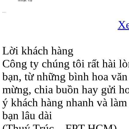
Tặng Hoa Ngày Phụ Nữ
X
Việt Nam 20 / 10
Lời khách hàng
Giao lưu ra mắt bộ phim
" Biết Chết Liền " -
Công ty chúng tôi rất hài l
Hãng phim Lê Bảo
Trung
bạn, từ những bình hoa văn
mừng, chia buồn hay gửi hoa
ý khách hàng nhanh và làm 
bạn lâu dài
(Thuý Trúc – FPT HCM)