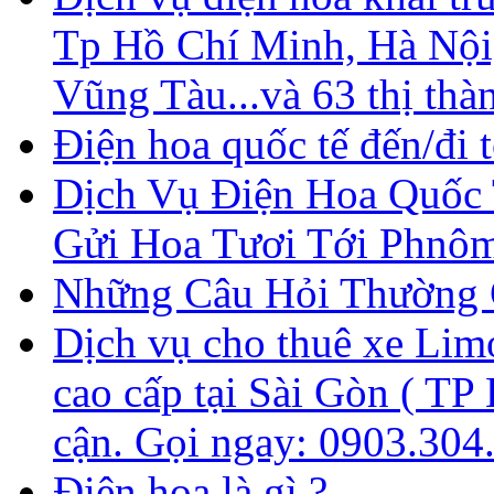
Tp Hồ Chí Minh, Hà Nội
Vũng Tàu...và 63 thị thà
Điện hoa quốc tế đến/đi 
Dịch Vụ Điện Hoa Quốc T
Gửi Hoa Tươi Tới Phnôm
Những Câu Hỏi Thường 
Dịch vụ cho thuê xe Limo
cao cấp tại Sài Gòn ( TP 
cận. Gọi ngay: 0903.304
Điện hoa là gì ?