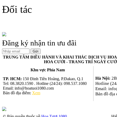
Đối tác
Đăng ký nhận tin ưu đãi
TRUNG TÂM ĐIỀU HÀNH VÀ KHAI THÁC DỊCH VỤ HOA 
HOA CƯỚI - TRANG TRÍ NGÀY CƯỚI
Khu vực Phía Nam
Hà Nội:
2B 
TP. HCM:
150 Đinh Tiên Hoàng, P.Đakao, Q.1
Hotline (24
Tel: 08.3820.1590 . Hotline (24/24): 098.537.1080
Email: info@hoatuoi1080.com
Email: inf
Bản đồ địa điểm:
Xem
Bản đồ địa
© Bản quyền thuộc về
Hoa Tươi 1080
Hiệ