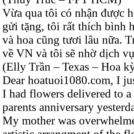
Vừa qua tôi có nhận được h
gửi tặng, tôi rất thích bình
và hoa cũng tươi lâu nữa. Tr
về VN và tôi sẽ nhờ dịch vụ
(Elly Trần – Texas – Hoa k
Dear hoatuoi1080.com, I jus
I had flowers delivered to 
parents anniversary yesterd
My mother was overwhelmed
artistic arrangment of the f