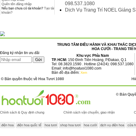
098.537.1080
Quên tên đăng nhập
Nếu bạn chưa có tài khoản?
Tạo tài
Dịch Vụ Trang Trí NOEL Giáng 
khoản?
TRUNG TÂM ĐIỀU HÀNH VÀ KHAI THÁC DỊCH
HOA CƯỚI - TRANG TRÍ 
Đăng ký nhận tin ưu đãi
Khu vực Phía Nam
TP. HCM:
150 Đinh Tiên Hoàng, P.Đakao, Q.1
Tel: 08.3820.1590 . Hotline (24/24): 098.537.1080
Email: info@hoatuoi1080.com
Bản đồ địa điểm:
Xem
© Bản quyền thuộc về
Hoa Tươi 1080
Hi
© Bản Quyề
Chính sách & Quy định chung
Chính sách vận chuyển, giao nhận
C
điện hoa
điện hoa quốc tế
hoa tươi
shop hoa tươi
hoa cưới
dịch vụ điện hoa
cửa h