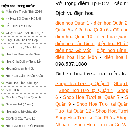
Với trọng điểm Tp HCM - các n
Điện hoa trong nước
Mẫu Yêu Thích Nhất 2026
Dịch vụ điện hoa
++ Hoa Sài Gòn + Hà Nội
-
điện hoa Quận 1
điện hoa Quận 2
LỄ TÌNH YÊU 14/2
-
-
Quận 5
điện hoa Quận 6
điện h
CHẬU HOA LAN HỒ ĐIỆP
-
điện hoa Quận 10
điện hoa Quận
Chậu Hoa Địa Lan Đẹp
-
điện hoa Tân Bình
điện hoa Phú
Khai Trương, Chúc Mừng
-
điện hoa Gò Vấp
điện hoa Bình
Hoa Loa Kèn tại Sài Gòn
-
điện hoa Hóc Môn
điện hoa
Hoa Chia Buồn - Tang Lễ
098.537.1080
Hoa mừng sinh nhật
Dịch vụ hoa tươi- hoa cưới - tra
Hoa Cao Cấp - Nhập Khẩu
-
Shop Hoa Tươi tại Quận 1
Shop H
Mẫu Hoa Tình Yêu Đẹp
-
-
Shop Hoa Tươi tại Quận 4
Shop
SOCOLA
-
-
6
Shop Hoa Tươi tại Quận 7
S
Giỏ Trái Cây Hoa Quả Đẹp
-
Quận 9
Shop Hoa Tươi tại Quậ
Giỏ quà Tết ( New )
-
Tươi tại Quận 12
Shop Hoa Tươi 
Hoa mừng bé chào đời
-
Shop Hoa Tươi tại Tân Phú
Shop 
Giỏ Trái Cây Tang Lễ
-
Nhuận
Shop Hoa Tươi tại Gò V
Hoa Lavender - Oải Hương