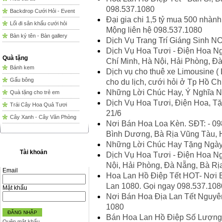
098.537.1080
Backdrop Cưới Hỏi - Event
Đại gia chi 1,5 tỷ mua 500 nhành
Lối đi sân khấu cưới hỏi
Mộng liên hệ 098.537.1080
Bàn ký tên - Bàn gallery
Dịch Vụ Trang Trí Giáng Sinh 
Dịch Vụ Hoa Tươi - Điện Hoa Ng
Quà tặng
Chí Minh, Hà Nội, Hải Phòng, Đ
Bánh kem
Dịch vụ cho thuê xe Limousine ( 
Gấu bông
cho du lịch, cưới hỏi ở Tp Hồ Chí
Những Lời Chúc Hay, Ý Nghĩa N
Quà tặng cho trẻ em
Dịch Vụ Hoa Tươi, Điện Hoa, 
Trái Cây Hoa Quả Tươi
21/6
Cây Xanh - Cây Văn Phòng
Nơi Bán Hoa Loa Kèn. SĐT: - 098
Bình Dương, Bà Rịa Vũng Tàu, H
Những Lời Chúc Hay Tặng Ngày
Tài khoản
Dịch Vụ Hoa Tươi - Điện Hoa Ng
Nội, Hải Phòng, Đà Nẵng, Bà Rị
Email
Hoa Lan Hồ Điệp Tết HOT- Nơi B
Lan 1080. Gọi ngay 098.537.108
Mật khẩu
Nơi Bán Hoa Địa Lan Tết Nguyên
1080
ĐĂNG NHẬP
Bán Hoa Lan Hồ Điệp Số Lượng L
Quên mật khẩu