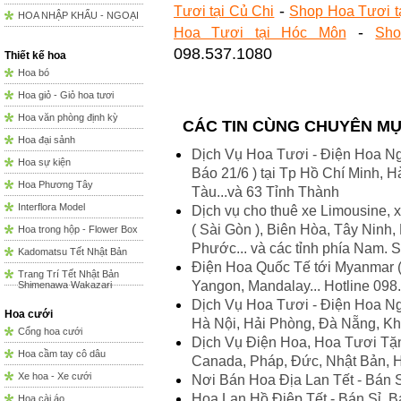
-
Tươi tại Củ Chi
Shop Hoa Tươi t
HOA NHẬP KHẨU - NGOẠI
-
Hoa Tươi tại Hóc Môn
Sho
098.537.1080
Thiết kế hoa
Hoa bó
Hoa giỏ - Giỏ hoa tươi
Hoa văn phòng định kỳ
CÁC TIN CÙNG CHUYÊN M
Hoa đại sảnh
Dịch Vụ Hoa Tươi - Điện Hoa Ngày
Hoa sự kiện
Báo 21/6 ) tại Tp Hồ Chí Minh,
Hoa Phương Tây
Tàu...và 63 Tỉnh Thành
Interflora Model
Dịch vụ cho thuê xe Limousine, x
( Sài Gòn ), Biên Hòa, Tây Ninh
Hoa trong hộp - Flower Box
Phước... và các tỉnh phía Nam.
Kadomatsu Tết Nhật Bản
Điện Hoa Quốc Tế tới Myanmar (
Trang Trí Tết Nhật Bản
Yangon, Mandalay... Hotline 098
Shimenawa Wakazari
Dịch Vụ Hoa Tươi - Điện Hoa Ng
Hoa cưới
Hà Nội, Hải Phòng, Đà Nẵng, Kh
Cổng hoa cưới
Dịch Vụ Điện Hoa, Hoa Tươi Tặn
Hoa cầm tay cô dâu
Canada, Pháp, Đức, Nhật Bản, 
Xe hoa - Xe cưới
Nơi Bán Hoa Địa Lan Tết - Bán S
Hoa Lan Hồ Điệp Tết - Bán Sỉ, 
Hoa cài áo