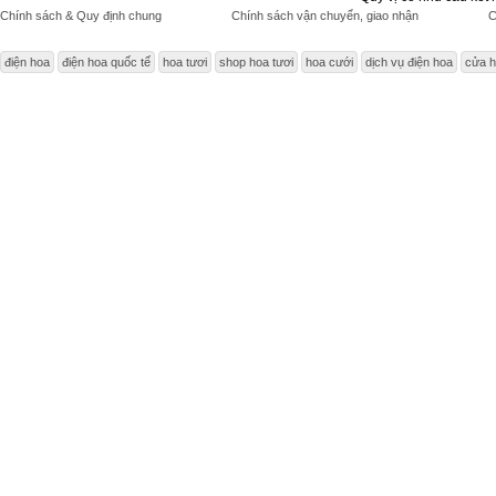
Chính sách & Quy định chung
Chính sách vận chuyển, giao nhận
C
điện hoa
điện hoa quốc tế
hoa tươi
shop hoa tươi
hoa cưới
dịch vụ điện hoa
cửa h