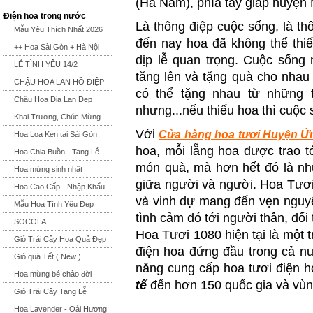
(Hà Nam), phía tây giáp huyện
Điện hoa trong nước
Là thông điệp cuộc sống, là th
Mẫu Yêu Thích Nhất 2026
đến nay hoa đã không thể thiế
++ Hoa Sài Gòn + Hà Nội
dịp lễ quan trọng. Cuộc sống 
LỄ TÌNH YÊU 14/2
tăng lên và tặng quà cho nhau
CHẬU HOA LAN HỒ ĐIỆP
có thể tặng nhau từ những t
Chậu Hoa Địa Lan Đẹp
nhưng...nếu thiếu hoa thì cuộc s
Khai Trương, Chúc Mừng
Với
Cửa hàng hoa tươi Huyện Ứ
Hoa Loa Kèn tại Sài Gòn
hoa, mỗi lẵng hoa được trao t
Hoa Chia Buồn - Tang Lễ
món quà, mà hơn hết đó là nhữ
Hoa mừng sinh nhật
giữa người và người. Hoa Tươi
Hoa Cao Cấp - Nhập Khẩu
và vinh dự mang đến vẹn ngu
Mẫu Hoa Tình Yêu Đẹp
tình cảm đó tới người thân, đối
SOCOLA
Hoa Tươi 1080 hiện tại là một 
Giỏ Trái Cây Hoa Quả Đẹp
điện hoa đứng đầu trong cả n
Giỏ quà Tết ( New )
năng cung cấp hoa tươi điện ho
Hoa mừng bé chào đời
tế
đến hơn 150 quốc gia và vùng 
Giỏ Trái Cây Tang Lễ
Hoa Lavender - Oải Hương