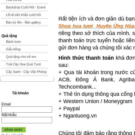
Backdrop Cưới Hỏi - Event
Lối đi sân khấu cưới hỏi
Rất tiện ích và đơn giản dù bạ
Bàn ký tên - Bàn gallery
Shop hoa tươi Huyện Ứng Hòa
riêng theo sở thích của mình, 
Quà tặng
thanh toán trực tuyến hoặc liê
Bánh kem
gửi đơn hàng và chúng tôi xác 
Gấu bông
Quà tặng cho trẻ em
Hình thức thanh toán
khá đơn
sau:
Trái Cây Hoa Quả Tươi
+ Qua tài khoản trong nước c
Cây Xanh - Cây Văn Phòng
ACB, Ðông Á Bank, Agriban
Techcombank...
Tài khoản
+ Thẻ tín dụng thông qua cổng 
+ Western Union / Moneygram
Email
+ Paypal
Mật khẩu
+ Nganluong.vn
ĐĂNG NHẬP
Chúng tôi đảm bảo rằng thông t