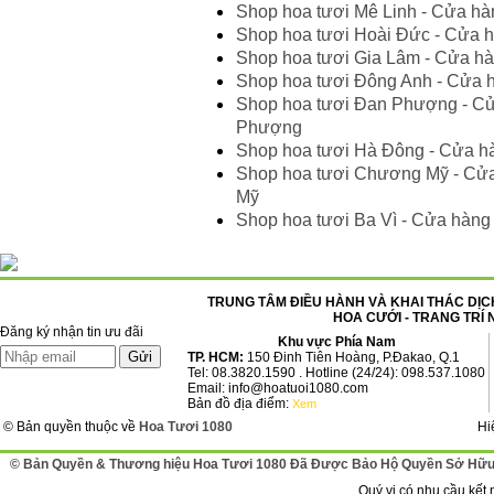
Shop hoa tươi Mê Linh - Cửa hà
Shop hoa tươi Hoài Đức - Cửa h
Shop hoa tươi Gia Lâm - Cửa hà
Shop hoa tươi Đông Anh - Cửa 
Shop hoa tươi Đan Phượng - Cử
Phượng
Shop hoa tươi Hà Đông - Cửa h
Shop hoa tươi Chương Mỹ - Cử
Mỹ
Shop hoa tươi Ba Vì - Cửa hàng 
TRUNG TÂM ĐIỀU HÀNH VÀ KHAI THÁC DỊCH
HOA CƯỚI - TRANG TRÍ 
Đăng ký nhận tin ưu đãi
Khu vực Phía Nam
TP. HCM:
150 Đinh Tiên Hoàng, P.Đakao, Q.1
Tel: 08.3820.1590 . Hotline (24/24): 098.537.1080
Email: info@hoatuoi1080.com
Bản đồ địa điểm:
Xem
© Bản quyền thuộc về
Hoa Tươi 1080
Hi
© Bản Quyền & Thương hiệu Hoa Tươi 1080 Đã Được Bảo Hộ Quyền Sở Hữu 
Quý vị có nhu cầu kết 