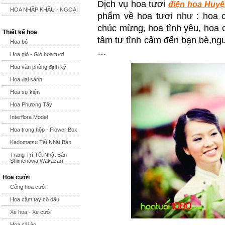
Dịch vụ hoa tươi
điện hoa Huy
HOA NHẬP KHẨU - NGOẠI
phẩm về hoa tươi như : hoa c
chúc mừng, hoa tình yêu, hoa 
Thiết kế hoa
tâm tư tình cảm đến bạn bè,ngư
Hoa bó
…
Hoa giỏ - Giỏ hoa tươi
Hoa văn phòng định kỳ
Hoa đại sảnh
Hoa sự kiện
Hoa Phương Tây
Interflora Model
Hoa trong hộp - Flower Box
Kadomatsu Tết Nhật Bản
Trang Trí Tết Nhật Bản
Shimenawa Wakazari
Hoa cưới
Cổng hoa cưới
Hoa cầm tay cô dâu
Xe hoa - Xe cưới
Hoa cài áo