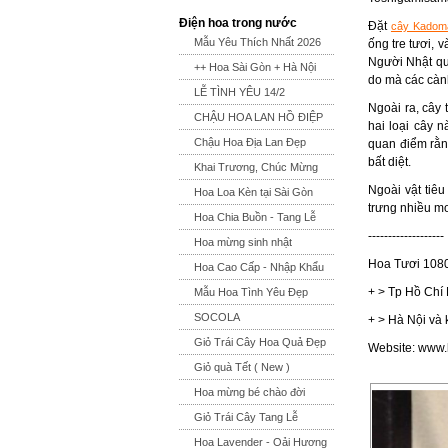
Điện hoa trong nước
Đặt
cây Kadom
Mẫu Yêu Thích Nhất 2026
ống tre tươi, 
Người Nhật qua
++ Hoa Sài Gòn + Hà Nội
do mà các cành
LỄ TÌNH YÊU 14/2
Ngoài ra, cây 
CHẬU HOA LAN HỒ ĐIỆP
hai loại cây n
Chậu Hoa Địa Lan Đẹp
quan điểm rằng
bất diệt.
Khai Trương, Chúc Mừng
Ngoài vật tiêu
Hoa Loa Kèn tại Sài Gòn
trưng nhiều m
Hoa Chia Buồn - Tang Lễ
-------------------
Hoa mừng sinh nhật
Hoa Tươi 1080
Hoa Cao Cấp - Nhập Khẩu
+ > Tp Hồ Chí
Mẫu Hoa Tình Yêu Đẹp
SOCOLA
+ > Hà Nội và
Giỏ Trái Cây Hoa Quả Đẹp
Website: www
Giỏ quà Tết ( New )
Hoa mừng bé chào đời
Giỏ Trái Cây Tang Lễ
Hoa Lavender - Oải Hương