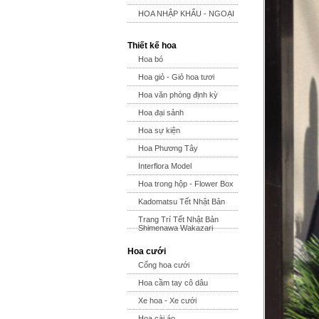
HOA NHẬP KHẨU - NGOẠI
Thiết kế hoa
Hoa bó
Hoa giỏ - Giỏ hoa tươi
Hoa văn phòng định kỳ
Hoa đại sảnh
Hoa sự kiện
Hoa Phương Tây
Interflora Model
Hoa trong hộp - Flower Box
Kadomatsu Tết Nhật Bản
Trang Trí Tết Nhật Bản
Shimenawa Wakazari
Hoa cưới
Cổng hoa cưới
Hoa cầm tay cô dâu
Xe hoa - Xe cưới
Hoa cài áo