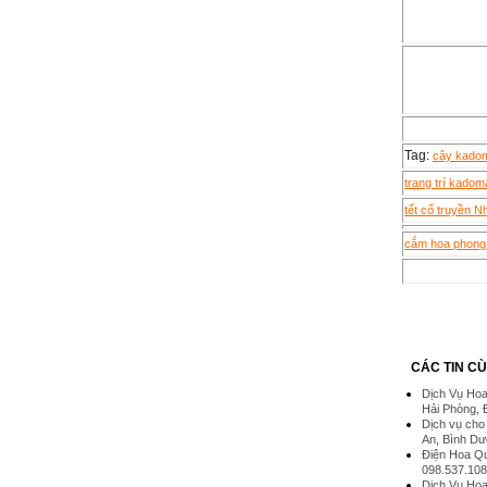
Tag:
cây kado
trang trí kadom
tết cổ truyền N
cắm hoa phong 
CÁC TIN C
Dịch Vụ Hoa 
Hải Phòng, 
Dịch vụ cho 
An, Bình Dư
Điện Hoa Qu
098.537.10
Dịch Vụ Hoa