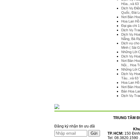
Hòa...và 63
Dịch Vụ Điệ
Quốc, Đài 
Nơi Bán Hoa 
Hoa Lan Hồ 
Đại gia chi 
Dịch Vụ Tra
Dịch Vụ Hoa
Nẵng, Bà Rị
Dịch vụ cho 
Minh ( Sài G
Những Lời C
Dịch Vụ Hoa
Nơi Bán Hoa
Nội... Hoa 
Những Lời 
Dịch Vụ Hoa
Tàu...và 63
Hoa Lan Hồ 
Nơi Bán Hoa
Bán Hoa Lan
Dịch Vụ Tra
TRUNG TÂM ĐI
Đăng ký nhận tin ưu đãi
Khu
TP. HCM:
150 Đinh
Tel: 08.3820.1590 