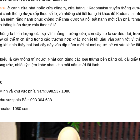
ở cạnh cửa nhà hoặc cửa công ty, cửa hàng..: Kadomatsu truyền thống đượ
atsu
vài cành thông được xếp theo số lẻ, và những chi tiết trang trí khác để Kadomatsu 
n niệm rằng hạnh phúc không thể chia được và nỗi bất hạnh mới cần phải “chia h
 thông luôn được chia theo số lẻ.
thông là biểu tượng của sự vĩnh hằng, trường cửu, còn cây tre là sự dẻo dai, trư
ày có thể thích ứng trong các trường hợp khắc nghiệt tới đâu vẫn xanh tốt, vì t
 khi nhìn thấy hai loại cây này vào dịp năm mới thì mọi người sẽ có sức khỏe tố
 biểu là cây thông thì người Nhật còn dùng các loại thừng bện bằng cỏ, dải giấy t
ong ước, nhiều ý niệm khác nhau cho một năm mới tốt lành.
:
 Minh và khu vực phía Nam: 098.537.1080
 khu vực phía Bắc: 093.304.688
.hoatuoi1080.com