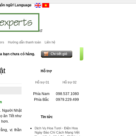
gôn ngữ/ Language
ers
Hướng dẫn thanh toán
Liên hệ
ủa bạn chưa có hàng.
ật
Hỗ trợ
Hỗ trợ 01
Hỗ trợ 02
Phía Nam
098.537.1080
Phía Bắc
0979.229.499
n
h. Người Nhật
họ ăn Tết như
Tin tức
i hơn.
Dịch Vụ Hoa Tươi - Điện Hoa
ằng, vị thần
Ngày Báo Chí Cách Mạng Việt