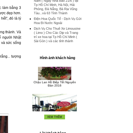
Nam ( Ngày Nhà Báo 21/6 ) tại
Tp Hồ Chí Minh, Hà Nội, Hải
c làm bằng 3
Phòng, Đà Nẵng, Bà Rịa Vũng
được đẹp hơn.
Tàu...và 63 Tỉnh Thành
ết”, đó là lý
Điện Hoa Quốc Tế - Dịch Vụ Gửi
Hoa Đi Nước Ngoài
Hoa lan hồ điệp chúc mừng đối
Dịch Vụ Cho Thuê Xe Limousine
tác Nhật Bản
ởng thành. Và
Chậu hoa lan hồ điệp đẹp thực
( Limo ) Cho Các Dịp và Trang
hiện bới Hoa Tươi 1080
trí xe hoa tại Tp Hồ Chí Minh (
hế người Nhật
Sài Gòn ) và các tỉnh thành
t và sức sống
rắng... tượng
Hình ảnh khách hàng
Chậu Lan Hồ Điệp Tết Nguyên
Đán 2016
XEM THÊM
Dịch Vụ Điện Hoa Hoa Tươi Việt
Nam Quốc Tế
Thiết kế hoa chúc mừng khai