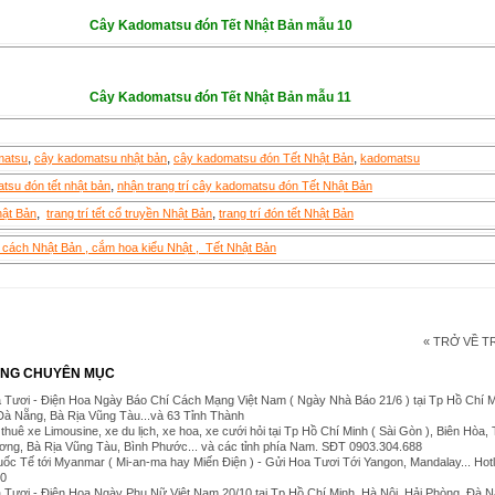
Cây Kadomatsu đón Tết Nhật Bản mẫu 10
Cây Kadomatsu đón Tết Nhật Bản mẫu 11
,
,
,
matsu
cây kadomatsu nhật bản
cây kadomatsu đón Tết Nhật Bản
kadomatsu
,
atsu đón tết nhật bản
nhận trang trí cây kadomatsu đón Tết Nhật Bản
,
,
hật Bản
trang trí tết cổ truyền Nhật Bản
trang trí đón tết Nhật Bản
cách Nhật Bản , cắm hoa kiểu Nhật , Tết Nhật Bản
« TRỞ VỀ 
ÙNG CHUYÊN MỤC
Tươi - Điện Hoa Ngày Báo Chí Cách Mạng Việt Nam ( Ngày Nhà Báo 21/6 ) tại Tp Hồ Chí M
Đà Nẵng, Bà Rịa Vũng Tàu...và 63 Tỉnh Thành
thuê xe Limousine, xe du lịch, xe hoa, xe cưới hỏi tại Tp Hồ Chí Minh ( Sài Gòn ), Biên Hòa,
ơng, Bà Rịa Vũng Tàu, Bình Phước... và các tỉnh phía Nam. SĐT 0903.304.688
ốc Tế tới Myanmar ( Mi-an-ma hay Miến Điện ) - Gửi Hoa Tươi Tới Yangon, Mandalay... Hotl
80
 Tươi - Điện Hoa Ngày Phụ Nữ Việt Nam 20/10 tại Tp Hồ Chí Minh, Hà Nội, Hải Phòng, Đà 