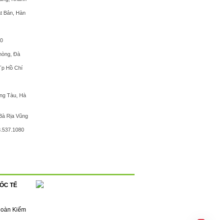
t Bản, Hàn
80
hòng, Đà
 Tp Hồ Chí
ũng Tàu, Hà
Bà Rịa Vũng
8.537.1080
ỐC TẾ
Hoàn Kiếm