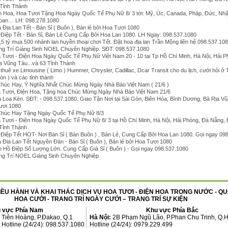
 Tỉnh Thành
n Hoa, Hoa Tươi Tặng Hoa Ngày Quốc Tế Phụ Nữ 8/ 3 tới: Mỹ, Úc, Canada, Pháp, Đức, Nhậ
Loan… LH: 098.278.1080
Địa Lan Tết - Bán Sỉ ( Buôn ), Bán lẻ bởi Hoa Tươi 1080
Điệp Tết - Bán Sỉ, Bán Lẻ Cung Cấp Bởi Hoa Lan 1080. LH Ngay: 098.537.1080
1,5 tỷ mua 500 nhành lan huyền thoại chơi Tết. Đặt hoa địa lan Trần Mộng liên hệ 098.537.10
ng Trí Giáng Sinh NOEL Chuyên Nghiệp. SĐT: 098.537.1080
 Tươi - Điện Hoa Ngày Quốc Tế Phụ Nữ Việt Nam 20 - 10 tại Tp Hồ Chí Minh, Hà Nội, Hải P
a Vũng Tàu...và 63 Tỉnh Thành
thuê xe Limousine ( Limo ) Hummer, Chrysler, Cadillac, Dcar Transit cho du lịch, cưới hỏi ở
òn ) và các tỉnh thành
húc Hay, Ý Nghĩa Nhất Chúc Mừng Ngày Nhà Báo Việt Nam ( 21/6 )
 Tươi, Điện Hoa, Tặng hoa Chúc Mừng Ngày Nhà Báo Việt Nam 21/6
 Loa Kèn. SĐT: - 098.537.1080. Giao Tận Nơi tại Sài Gòn, Biên Hòa, Bình Dương, Bà Rịa V
Tươi 1080
Chúc Hay Tặng Ngày Quốc Tế Phụ Nữ 8/3
 Tươi - Điện Hoa Ngày Quốc Tế Phụ Nữ 8/ 3 tại Hồ Chí Minh, Hà Nội, Hải Phòng, Đà Nẵng, 
 Tỉnh Thành
Điệp Tết HOT- Nơi Bán Sỉ ( Bán Buôn ) , Bán Lẻ, Cung Cấp Bởi Hoa Lan 1080. Gọi ngay 09
 Địa Lan Tết Nguyên Đán - Bán Sỉ ( Buôn ), Bán lẻ bởi Hoa Tươi 1080
 Hồ Điệp Số Lượng Lớn. Cung Cấp Giá Sỉ ( Buôn ) - Gọi ngay 098.537.1080
ng Trí NOEL Giáng Sinh Chuyên Nghiệp
ỀU HÀNH VÀ KHAI THÁC DỊCH VỤ HOA TƯƠI - ĐIỆN HOA TRONG NƯỚC - QU
HOA CƯỚI - TRANG TRÍ NGÀY CƯỚI – TRANG TRÍ SỰ KIỆN
 vực Phía Nam
Khu vực Phía Bắc
 Tiên Hoàng, P.Đakao, Q.1
Hà Nội:
2B Phạm Ngũ Lão, P.Phan Chu Trinh, Q.
. Hotline (24/24): 098.537.1080
Hotline (24/24): 0979.229.499