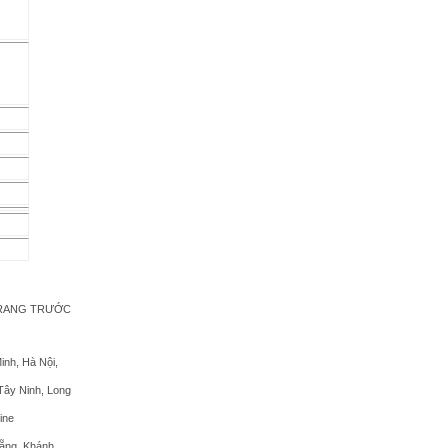
TRANG TRƯỚC
inh, Hà Nội,
 Tây Ninh, Long
ine
Nẵng, Khánh