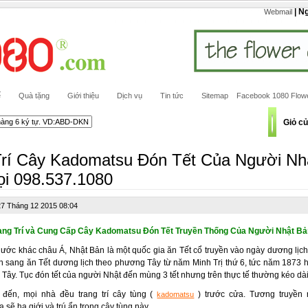
| N
Webmail
ế
Quà tặng
Giới thiệu
Dịch vụ
Tin tức
Sitemap
Facebook 1080 Flow
Giỏ c
Trí Cây Kadomatsu Đón Tết Của Người Nh
ọi 098.537.1080
27 Tháng 12 2015 08:04
ang Trí và Cung Cấp Cây Kadomatsu Đón Tết Truyền Thống Của Người Nhật Bả
nước khác châu Á, Nhật Bản là một quốc gia ăn Tết cổ truyền vào ngày dương lịc
n sang ăn Tết dương lịch theo phương Tây từ năm Minh Trị thứ 6, tức năm 1873 
ây. Tục đón tết của người Nhật đến mùng 3 tết nhưng trên thực tế thường kéo dà
 đến, mọi nhà đều trang trí cây tùng (
) trước cửa. Tương truyền r
kadomatsu
sẽ hạ giới và trú ẩn trong cây tùng này .