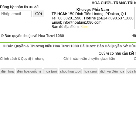
HOA CƯỚI - TRANG TRÍ 
Đăng ký nhận tin ưu đãi
Khu vực Phía Nam
TP. HCM:
150 Đinh Tiên Hoàng, P.Đakao, Q.1
Tel: 08.3820.1590 . Hotline (24/24): 098.537.1080
Email: info@hoatuoi1080.com
Bản đồ địa điểm:
Xem
© Bản quyền thuộc về
Hoa Tươi 1080
Hi
© Bản Quyền & Thương hiệu Hoa Tươi 1080 Đã Được Bảo Hộ Quyền Sở Hữu 
Quý vị có nhu cầu kết 
Chính sách & Quy định chung
Chính sách vận chuyển, giao nhận
C
điện hoa
điện hoa quốc tế
hoa tươi
shop hoa tươi
hoa cưới
dịch vụ điện hoa
cửa h