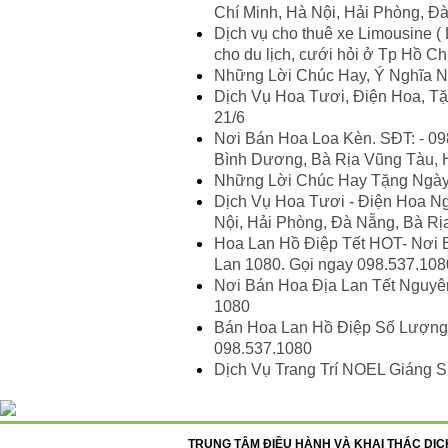
Chí Minh, Hà Nội, Hải Phòng, Đ
Dịch vụ cho thuê xe Limousine ( 
cho du lịch, cưới hỏi ở Tp Hồ Chí
Những Lời Chúc Hay, Ý Nghĩa N
Dịch Vụ Hoa Tươi, Điện Hoa, 
21/6
Nơi Bán Hoa Loa Kèn. SĐT: - 098
Bình Dương, Bà Rịa Vũng Tàu, H
Những Lời Chúc Hay Tặng Ngày
Dịch Vụ Hoa Tươi - Điện Hoa Ng
Nội, Hải Phòng, Đà Nẵng, Bà Rị
Hoa Lan Hồ Điệp Tết HOT- Nơi B
Lan 1080. Gọi ngay 098.537.108
Nơi Bán Hoa Địa Lan Tết Nguyên
1080
Bán Hoa Lan Hồ Điệp Số Lượng L
098.537.1080
Dịch Vụ Trang Trí NOEL Giáng 
TRUNG TÂM ĐIỀU HÀNH VÀ KHAI THÁC DỊCH