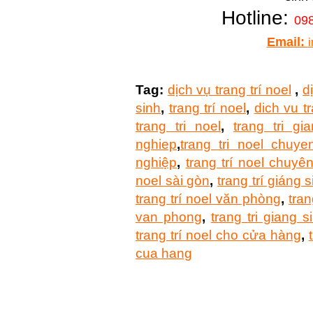
Hotline:
098
Email:
Tag:
dịch vụ trang trí noel
,
d
sinh
,
trang trí noel
,
dich vu tr
trang tri noel
,
trang tri gi
nghiep
,
trang tri noel chuye
nghiệp
,
trang trí noel chuyê
noel sài gòn
,
trang trí giáng 
trang trí noel văn phòng
,
tran
van phong
,
trang tri giang 
trang trí noel cho cửa hàng
,
cua hang