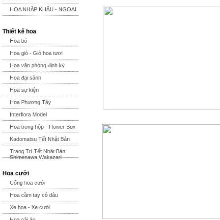
HOA NHẬP KHẨU - NGOẠI
Thiết kế hoa
Hoa bó
Hoa giỏ - Giỏ hoa tươi
Hoa văn phòng định kỳ
Hoa đại sảnh
Hoa sự kiện
Hoa Phương Tây
Interflora Model
Hoa trong hộp - Flower Box
Kadomatsu Tết Nhật Bản
Trang Trí Tết Nhật Bản
Shimenawa Wakazari
Hoa cưới
Cổng hoa cưới
Hoa cầm tay cô dâu
Xe hoa - Xe cưới
Hoa cài áo