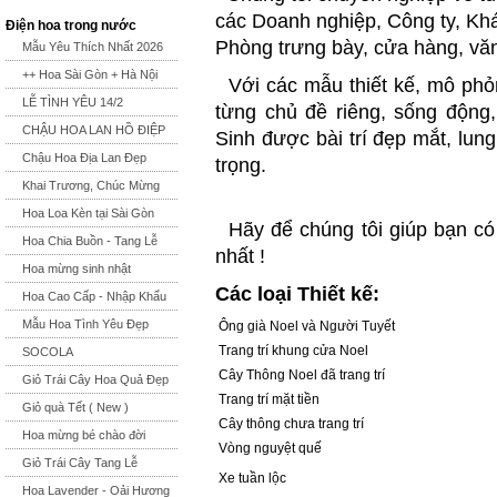
các Doanh nghiệp, Công ty, K
Điện hoa trong nước
Phòng trưng bày, cửa hàng, vă
Mẫu Yêu Thích Nhất 2026
++ Hoa Sài Gòn + Hà Nội
Với các mẫu thiết kế, mô phỏ
LỄ TÌNH YÊU 14/2
từng chủ đề riêng, sống động
CHẬU HOA LAN HỒ ĐIỆP
Sinh được bài trí đẹp mắt, lun
Chậu Hoa Địa Lan Đẹp
trọng.
Khai Trương, Chúc Mừng
Hoa Loa Kèn tại Sài Gòn
Hãy để chúng tôi giúp bạn có
Hoa Chia Buồn - Tang Lễ
nhất !
Hoa mừng sinh nhật
Các loại Thiết kế:
Hoa Cao Cấp - Nhập Khẩu
Mẫu Hoa Tình Yêu Đẹp
Ông già Noel và Người Tuyết
Trang trí khung cửa Noel
SOCOLA
Cây Thông Noel đã trang trí
Giỏ Trái Cây Hoa Quả Đẹp
Trang trí mặt tiền
Giỏ quà Tết ( New )
Cây thông chưa trang trí
Hoa mừng bé chào đời
Vòng nguyệt quế
Giỏ Trái Cây Tang Lễ
Xe tuần lộc
Hoa Lavender - Oải Hương