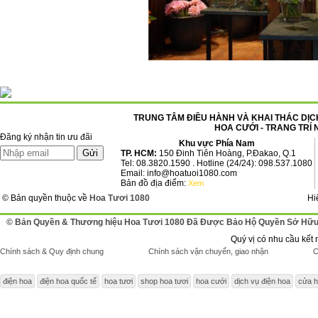
TRUNG TÂM ĐIỀU HÀNH VÀ KHAI THÁC DỊCH
HOA CƯỚI - TRANG TRÍ 
Đăng ký nhận tin ưu đãi
Khu vực Phía Nam
TP. HCM:
150 Đinh Tiên Hoàng, P.Đakao, Q.1
Tel: 08.3820.1590 . Hotline (24/24): 098.537.1080
Email: info@hoatuoi1080.com
Bản đồ địa điểm:
Xem
© Bản quyền thuộc về
Hoa Tươi 1080
Hi
© Bản Quyền & Thương hiệu Hoa Tươi 1080 Đã Được Bảo Hộ Quyền Sở Hữu 
Quý vị có nhu cầu kết 
Chính sách & Quy định chung
Chính sách vận chuyển, giao nhận
C
điện hoa
điện hoa quốc tế
hoa tươi
shop hoa tươi
hoa cưới
dịch vụ điện hoa
cửa h