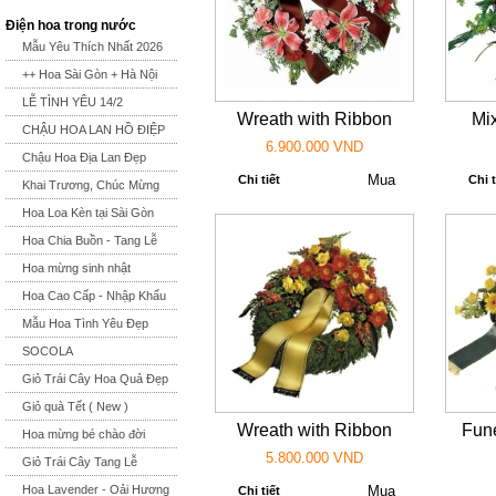
Điện hoa trong nước
Mẫu Yêu Thích Nhất 2026
++ Hoa Sài Gòn + Hà Nội
LỄ TÌNH YÊU 14/2
Wreath with Ribbon
Mi
CHẬU HOA LAN HỒ ĐIỆP
6.900.000 VND
Chậu Hoa Địa Lan Đẹp
Chi tiết
Chi t
Khai Trương, Chúc Mừng
Hoa Loa Kèn tại Sài Gòn
Hoa Chia Buồn - Tang Lễ
Hoa mừng sinh nhật
Hoa Cao Cấp - Nhập Khẩu
Mẫu Hoa Tình Yêu Đẹp
SOCOLA
Giỏ Trái Cây Hoa Quả Đẹp
Giỏ quà Tết ( New )
Wreath with Ribbon
Fun
Hoa mừng bé chào đời
5.800.000 VND
Giỏ Trái Cây Tang Lễ
Hoa Lavender - Oải Hương
Chi tiết