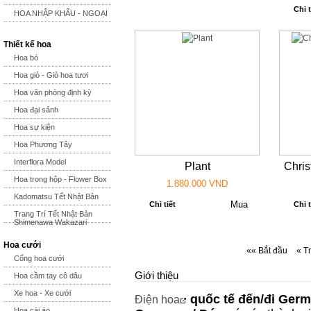
Chi t
HOA NHẬP KHẨU - NGOẠI
Thiết kế hoa
Hoa bó
Hoa giỏ - Giỏ hoa tươi
Hoa văn phòng định kỳ
Hoa đại sảnh
Hoa sự kiện
Hoa Phương Tây
Interflora Model
Plant
Chri
Hoa trong hộp - Flower Box
1.880.000 VND
Kadomatsu Tết Nhật Bản
Chi tiết
Chi t
Trang Trí Tết Nhật Bản
Shimenawa Wakazari
Hoa cưới
«« Bắt đầu
« T
Cổng hoa cưới
Giới thiệu
Hoa cầm tay cô dâu
Xe hoa - Xe cưới
quốc tế đến/đi
Germ
Điện hoa
Hoa cài áo