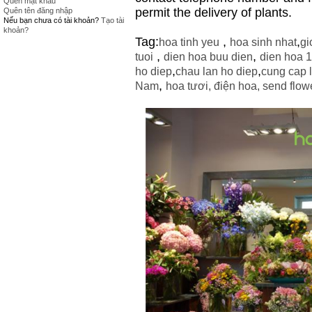
Quên mật khẩu
permit the delivery of plants.
Quên tên đăng nhập
Nếu bạn chưa có tài khoản?
Tạo tài
khoản?
Tag:
,
,
hoa tinh yeu
hoa sinh nhat
gi
,
,
tuoi
dien hoa buu dien
dien hoa 
,
,
ho diep
chau lan ho diep
cung cap 
,
Nam
hoa tươi
,
điện hoa
,
send flowe