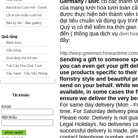
Germany / Đức
có các thành v
của mạng lưới hoa tươi toàn c
Backdrop Cưới Hỏi - Event
được thực hiện bởi thành viên 
Lối đi sân khấu cưới hỏi
đạt tiêu chuẩn và đúng quy trìn
Bàn ký tên - Bàn gallery
Quý vị có thể kiểm tra thời gia
đến ( thông qua dịch vụ
dien hoa
Quà tặng
đây:
Bánh kem
:
Gấu bông
http://wwp.greenwichmeantime.com
Quà tặng cho trẻ em
Sending a gift to someone spe
you can even get your gift de
Trái Cây Hoa Quả Tươi
use products specific to their
Cây Xanh - Cây Văn Phòng
floristry style and beautiful p
send on your behalf. While we 
available, in some cases the 
Tài khoản
ensure we deliver the very bes
For same day delivery (Mon - F
Email
time. For Saturday delivery ple
Please note: Delivery is not g
Mật khẩu
Legal Holidays. No deliveries c
successful delivery is made, pl
ĐĂNG NHẬP
contact telephone number and fu