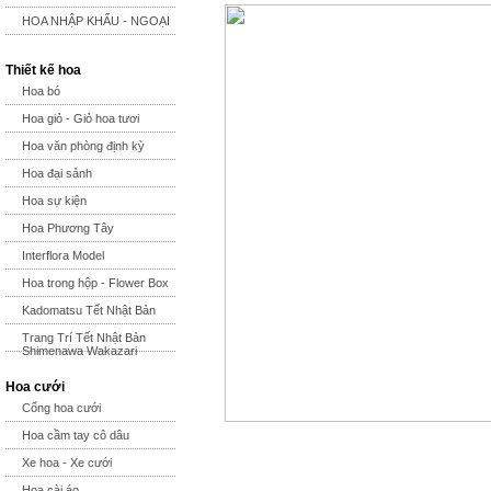
HOA NHẬP KHẨU - NGOẠI
Thiết kế hoa
Hoa bó
Hoa giỏ - Giỏ hoa tươi
Hoa văn phòng định kỳ
Hoa đại sảnh
Hoa sự kiện
Hoa Phương Tây
Interflora Model
Hoa trong hộp - Flower Box
Kadomatsu Tết Nhật Bản
Trang Trí Tết Nhật Bản
Shimenawa Wakazari
Hoa cưới
Cổng hoa cưới
Hoa cầm tay cô dâu
Xe hoa - Xe cưới
Hoa cài áo