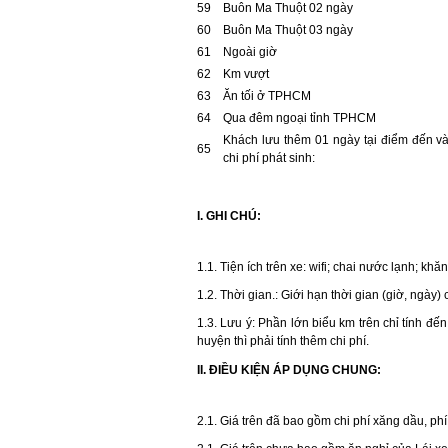
59
Buôn Ma Thuột 02 ngày
60
Buôn Ma Thuột 03 ngày
61
Ngoài giờ
62
Km vượt
63
Ăn tối ở TPHCM
64
Qua đêm ngoại tỉnh TPHCM
Khách lưu thêm 01 ngày tại điểm đến v
65
chi phí phát sinh:
I. GHI CHÚ:
1.1. Tiện ích trên xe: wifi; chai nước lạnh; kh
1.2. Thời gian.: Giới hạn thời gian (giờ, ngày) 
1.3. Lưu ý: Phần lớn biểu km trên chỉ tính đế
huyện thì phải tính thêm chi phí.
II. ĐIỀU KIỆN ÁP DỤNG CHUNG:
2.1. Giá trên đã bao gồm chi phí xăng dầu, ph