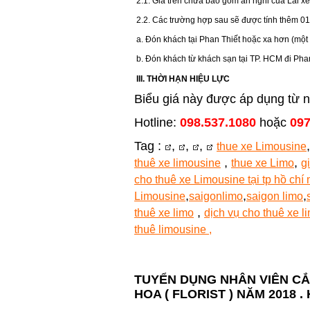
2.1. Giá trên chưa bao gồm ăn nghỉ của Lái xe,
2.2. Các trường hợp sau sẽ được tính thêm 01
a. Đón khách tại Phan Thiết hoặc xa hơn (một 
b. Đón khách từ khách sạn tại TP. HCM đi Phan
III. THỜI HẠN HIỆU LỰC
Biểu giá này được áp dụng từ 
Hotline:
098.537.1080
hoặc
097
Tag :
,
,
,
thue xe Limousine
,
,
thuê xe limousine
thue xe Limo
g
cho thuê xe Limousine tại tp hồ chí
,
,
,
Limousine
saigonlimo
saigon limo
,
thuê xe limo
dịch vụ cho thuê xe l
thuê limousine ,
TUYỂN DỤNG NHÂN VIÊN CẮ
HOA ( FLORIST ) NĂM 2018 . 