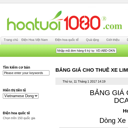
Trang chủ
Điện Hoa Việt Nam
Điện hoa quốc tế
Quà tặng
Giới thiệu
Tìm kiếm cơ bản
BẢNG GIÁ CHO THUÊ XE LI
Thứ tư, 11 Tháng 1 2017 14:19
Hiển thị tiền tệ
BẢNG GIÁ CHO
DCA
Hotl
Điện hoa quốc tế
Chọn trên 150 quốc gia
Dòng Xe 