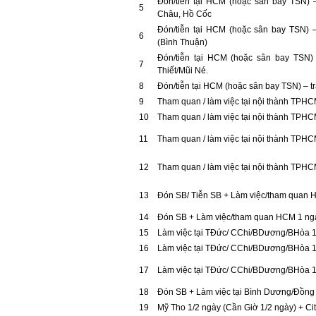
Đón/tiễn tại HCM (hoặc sân bay TSN) –
5
Châu, Hồ Cốc
Đón/tiễn tại HCM (hoặc sân bay TSN) –
6
(Bình Thuận)
Đón/tiễn tại HCM (hoặc sân bay TSN) 
7
Thiết/Mũi Né.
8
Đón/tiễn tại HCM (hoặc sân bay TSN) – t
9
Tham quan / làm việc tại nội thành TPHC
10
Tham quan / làm việc tại nội thành TPH
11
Tham quan / làm việc tại nội thành TPH
12
Tham quan / làm việc tại nội thành TPH
13
Đón SB/ Tiễn SB + Làm việc/tham quan 
14
Đón SB + Làm việc/tham quan HCM 1 ngà
15
Làm việc tại TĐức/ CChi/BDương/BHòa 1
16
Làm việc tại TĐức/ CChi/BDương/BHòa 
17
Làm việc tại TĐức/ CChi/BDương/BHòa 
18
Đón SB + Làm việc tại Bình Dương/Đồng 
19
Mỹ Tho 1/2 ngày (Cần Giờ 1/2 ngày) + Cit