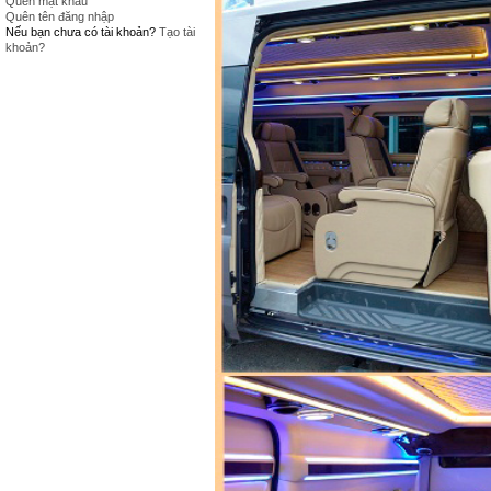
Quên mật khẩu
Quên tên đăng nhập
Nếu bạn chưa có tài khoản?
Tạo tài
khoản?