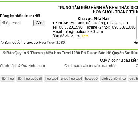
TRUNG TÂM ĐIỀU HÀNH VÀ KHAI THÁC DỊCH
HOA CƯỚI - TRANG TRÍ 
Đăng ký nhận tin ưu đãi
Khu vực Phía Nam
TP. HCM:
150 Đinh Tiên Hoàng, P.Đakao, Q.1
Tel: 08.3820.1590 . Hotline (24/24): 098.537.1080
Email: info@hoatuoi1080.com
Bản đồ địa điểm:
Xem
© Bản quyền thuộc về
Hoa Tươi 1080
Hi
© Bản Quyền & Thương hiệu Hoa Tươi 1080 Đã Được Bảo Hộ Quyền Sở Hữu 
Quý vị có nhu cầu kết 
Chính sách & Quy định chung
Chính sách vận chuyển, giao nhận
C
điện hoa
điện hoa quốc tế
hoa tươi
shop hoa tươi
hoa cưới
dịch vụ điện hoa
cửa h