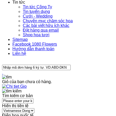
Tin tức
Tin tức Công Ty
Tin tuyển dụng
Cưới - Wedding
Chuyên mục chăm sóc hoa
Các bài viết hữu ích khác
Đặt hàng qua email
Shop hoa tươi
Sitemap
Facebook 1080 Flowers
Hướng dẫn thanh toán
Liên hệ
Giỏ của bạn chưa có hàng.
Tìm kiếm cơ bản
Hiển thị tiền tệ
Điện hoa quốc tế