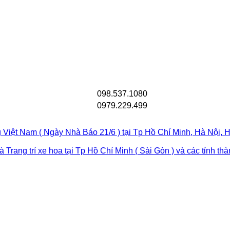
098.537.1080
0979.229.499
 Việt Nam ( Ngày Nhà Báo 21/6 ) tại Tp Hồ Chí Minh, Hà Nội
rang trí xe hoa tại Tp Hồ Chí Minh ( Sài Gòn ) và các tỉnh th