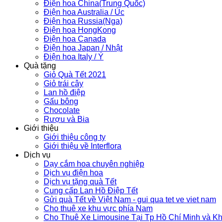
Điện hoa China(Trung Quốc)
Điện hoa Australia / Úc
Điện hoa Russia(Nga)
Điện hoa HongKong
Điện hoa Canada
Điện hoa Japan / Nhật
Điện hoa Italy / Ý
Quà tặng
Giỏ Quà Tết 2021
Giỏ trái cây
Lan hồ điệp
Gấu bông
Chocolate
Rượu và Bia
Giới thiệu
Giới thiệu công ty
Giới thiệu về Interflora
Dịch vụ
Dạy cắm hoa chuyên nghiệp
Dịch vụ điện hoa
Dịch vụ tặng quà Tết
Cung cấp Lan Hồ Điệp Tết
Gửi quà Tết về Việt Nam - gui qua tet ve viet nam
Cho thuê xe khu vực phía Nam
Cho Thuê Xe Limousine Tại Tp Hồ Chí Minh và K