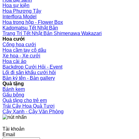
Hoa sự kiện
Hoa Phương Tây
Interflora Model
Hoa trong hộp - Flower Box
Kadomatsu Tết Nhật Bản
Trang Trí Tết Nhật Bản Shimenawa Wakazari
Hoa cưới
Cổng hoa cưới
Hoa cầm tay cô dâu
Xe hoa - Xe cưới
Hoa cài áo
Backdrop Cưới Hỏi - Event
Lối đi sân khấu cưới hỏi
Bàn ký tên - Bàn gallery
Quà tặng
Bánh kem
Gấu bông
Quà tặng cho trẻ em
Trái Cây Hoa Quả Tươi
Cây Xanh - Cây Văn Phòng
Tài khoản
Email