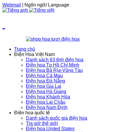
Webmail
| Ngôn ngữ/ Language
Trang chủ
Điện Hoa Việt Nam
Danh sách 63 tỉnh điện hoa
Điện hoa Tp Hồ Chí Minh
Điện hoa Bà Rịa-Vũng Tàu
Điện hoa Cà Mau
Điện hoa Đà Nẵng
Điện hoa Gia Lai
Điện hoa Hà Giang
Điện hoa Khánh Hòa
Điện hoa Lai Châu
Điện hoa Nam Định
Điện hoa quốc tế
Danh sách quốc gia điện hoa
Tra giờ thế giới
Điện hoa United States