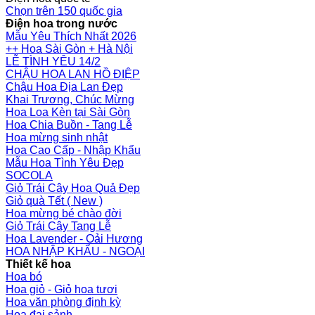
Chọn trên 150 quốc gia
Điện hoa trong nước
Mẫu Yêu Thích Nhất 2026
++ Hoa Sài Gòn + Hà Nội
LỄ TÌNH YÊU 14/2
CHẬU HOA LAN HỒ ĐIỆP
Chậu Hoa Địa Lan Đẹp
Khai Trương, Chúc Mừng
Hoa Loa Kèn tại Sài Gòn
Hoa Chia Buồn - Tang Lễ
Hoa mừng sinh nhật
Hoa Cao Cấp - Nhập Khẩu
Mẫu Hoa Tình Yêu Đẹp
SOCOLA
Giỏ Trái Cây Hoa Quả Đẹp
Giỏ quà Tết ( New )
Hoa mừng bé chào đời
Giỏ Trái Cây Tang Lễ
Hoa Lavender - Oải Hương
HOA NHẬP KHẨU - NGOẠI
Thiết kế hoa
Hoa bó
Hoa giỏ - Giỏ hoa tươi
Hoa văn phòng định kỳ
Hoa đại sảnh