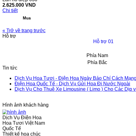
2.625.000 VND
Chi tiết
« Trở về trang trước
Hỗ trợ
Hỗ trợ 01
Hoa lan hồ điệp chúc
mừng đối tác Nhật
Bản
Phía Nam
Chậu hoa lan hồ điệp
Phía Bắc
đẹp thực hiện bới Hoa
Tin tức
Tươi 1080
Dịch Vụ Hoa Tươi - Điện Hoa Ngày Báo Chí Cách Mạng
Điện Hoa Quốc Tế - Dịch Vụ Gửi Hoa Đi Nước Ngoài
Chậu Lan Hồ Điệp Tết
Dịch Vụ Cho Thuê Xe Limousine ( Limo ) Cho Các Dịp và T
Nguyên Đán 2016
Hình ảnh khách hàng
Dịch Vụ Điện Hoa
Hoa Tươi Việt Nam
Quốc Tế
Thiết kế hoa chúc
mừng khai trương