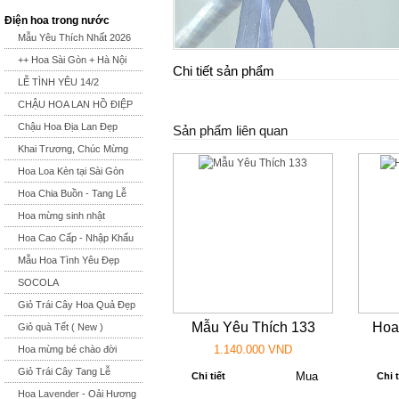
Điện hoa trong nước
Mẫu Yêu Thích Nhất 2026
++ Hoa Sài Gòn + Hà Nội
Chi tiết sản phẩm
LỄ TÌNH YÊU 14/2
CHẬU HOA LAN HỒ ĐIỆP
Chậu Hoa Địa Lan Đẹp
Sản phẩm liên quan
Khai Trương, Chúc Mừng
Hoa Loa Kèn tại Sài Gòn
Hoa Chia Buồn - Tang Lễ
Hoa mừng sinh nhật
Hoa Cao Cấp - Nhập Khẩu
Mẫu Hoa Tình Yêu Đẹp
SOCOLA
Giỏ Trái Cây Hoa Quả Đẹp
Mẫu Yêu Thích 133
Hoa
Giỏ quà Tết ( New )
1.140.000 VND
Hoa mừng bé chào đời
Giỏ Trái Cây Tang Lễ
Chi tiết
Chi t
Hoa Lavender - Oải Hương