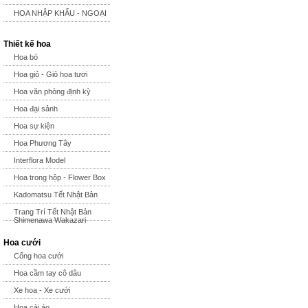
HOA NHẬP KHẨU - NGOẠI
Thiết kế hoa
Hoa bó
Hoa giỏ - Giỏ hoa tươi
Hoa văn phòng định kỳ
Hoa đại sảnh
Hoa sự kiện
Hoa Phương Tây
Interflora Model
Hoa trong hộp - Flower Box
Kadomatsu Tết Nhật Bản
Trang Trí Tết Nhật Bản
Shimenawa Wakazari
Hoa cưới
Cổng hoa cưới
Hoa cầm tay cô dâu
Xe hoa - Xe cưới
Hoa cài áo