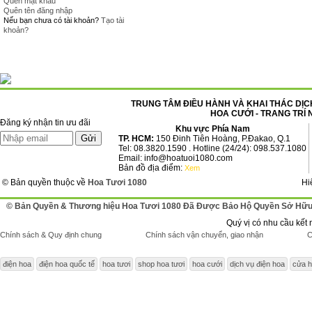
Quên mật khẩu
Quên tên đăng nhập
Nếu bạn chưa có tài khoản?
Tạo tài
khoản?
TRUNG TÂM ĐIỀU HÀNH VÀ KHAI THÁC DỊCH
HOA CƯỚI - TRANG TRÍ 
Đăng ký nhận tin ưu đãi
Khu vực Phía Nam
TP. HCM:
150 Đinh Tiên Hoàng, P.Đakao, Q.1
Tel: 08.3820.1590 . Hotline (24/24): 098.537.1080
Email: info@hoatuoi1080.com
Bản đồ địa điểm:
Xem
© Bản quyền thuộc về
Hoa Tươi 1080
Hi
© Bản Quyền & Thương hiệu Hoa Tươi 1080 Đã Được Bảo Hộ Quyền Sở Hữu 
Quý vị có nhu cầu kết 
Chính sách & Quy định chung
Chính sách vận chuyển, giao nhận
C
điện hoa
điện hoa quốc tế
hoa tươi
shop hoa tươi
hoa cưới
dịch vụ điện hoa
cửa h