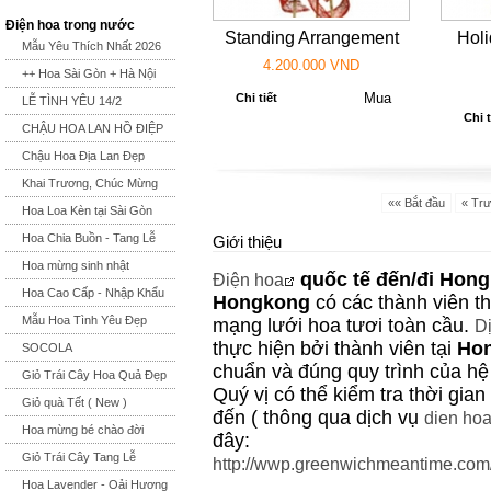
Điện hoa trong nước
Standing Arrangement
Hol
Mẫu Yêu Thích Nhất 2026
4.200.000 VND
++ Hoa Sài Gòn + Hà Nội
Chi tiết
LỄ TÌNH YÊU 14/2
Chi t
CHẬU HOA LAN HỒ ĐIỆP
Chậu Hoa Địa Lan Đẹp
Khai Trương, Chúc Mừng
«« Bắt đầu
« Tr
Hoa Loa Kèn tại Sài Gòn
Hoa Chia Buồn - Tang Lễ
Giới thiệu
Hoa mừng sinh nhật
quốc tế đến/đi
Hong
Điện hoa
Hoa Cao Cấp - Nhập Khẩu
Hongkong
có các thành viên t
Mẫu Hoa Tình Yêu Đẹp
mạng lưới hoa tươi toàn cầu.
Dị
thực hiện bởi thành viên tại
Ho
SOCOLA
chuẩn và đúng quy trình của hệ
Giỏ Trái Cây Hoa Quả Đẹp
Quý vị có thể kiểm tra thời gia
Giỏ quà Tết ( New )
đến ( thông qua dịch vụ
dien hoa
Hoa mừng bé chào đời
đây:
Giỏ Trái Cây Tang Lễ
http://wwp.greenwichmeantime.com
Hoa Lavender - Oải Hương