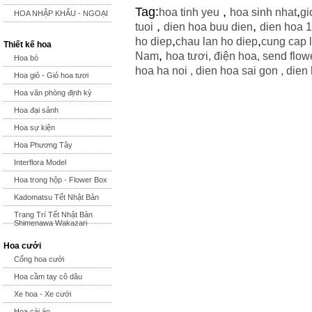
Tag:
,
,
hoa tinh yeu
hoa sinh nhat
gi
HOA NHẬP KHẨU - NGOẠI
,
,
tuoi
dien hoa buu dien
dien hoa 
,
,
ho diep
chau lan ho diep
cung cap 
Thiết kế hoa
,
Nam
hoa tươi
,
điện hoa
,
send flowe
Hoa bó
hoa ha noi ,
dien hoa sai gon ,
dien 
Hoa giỏ - Giỏ hoa tươi
Hoa văn phòng định kỳ
Hoa đại sảnh
Hoa sự kiện
Hoa Phương Tây
Interflora Model
Hoa trong hộp - Flower Box
Kadomatsu Tết Nhật Bản
Trang Trí Tết Nhật Bản
Shimenawa Wakazari
Hoa cưới
Cổng hoa cưới
Hoa cầm tay cô dâu
Xe hoa - Xe cưới
Hoa cài áo