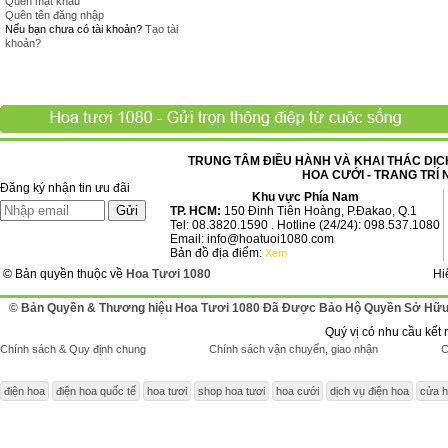
Quên mật khẩu
Quên tên đăng nhập
Nếu bạn chưa có tài khoản?
Tạo tài
khoản?
TRUNG TÂM ĐIỀU HÀNH VÀ KHAI THÁC DỊCH
HOA CƯỚI - TRANG TRÍ 
Đăng ký nhận tin ưu đãi
Khu vực Phía Nam
TP. HCM:
150 Đinh Tiên Hoàng, P.Đakao, Q.1
Tel: 08.3820.1590 . Hotline (24/24): 098.537.1080
Email: info@hoatuoi1080.com
Bản đồ địa điểm:
Xem
© Bản quyền thuộc về
Hoa Tươi 1080
Hi
© Bản Quyền & Thương hiệu Hoa Tươi 1080 Đã Được Bảo Hộ Quyền Sở Hữu 
Quý vị có nhu cầu kết 
Chính sách & Quy định chung
Chính sách vận chuyển, giao nhận
C
điện hoa
điện hoa quốc tế
hoa tươi
shop hoa tươi
hoa cưới
dịch vụ điện hoa
cửa h