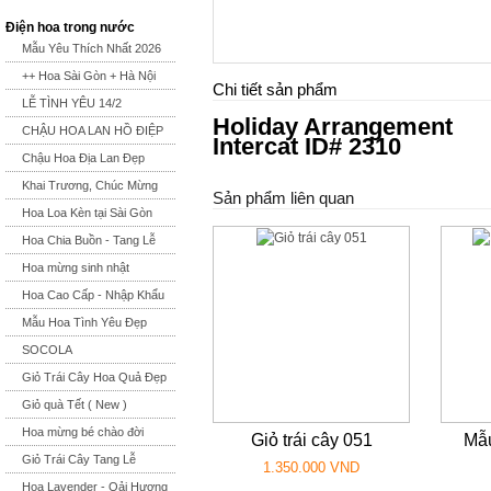
Điện hoa trong nước
Mẫu Yêu Thích Nhất 2026
++ Hoa Sài Gòn + Hà Nội
Chi tiết sản phẩm
LỄ TÌNH YÊU 14/2
Holiday Arrangement
CHẬU HOA LAN HỒ ĐIỆP
Intercat ID# 2310
Chậu Hoa Địa Lan Đẹp
Khai Trương, Chúc Mừng
Sản phẩm liên quan
Hoa Loa Kèn tại Sài Gòn
Hoa Chia Buồn - Tang Lễ
Hoa mừng sinh nhật
Hoa Cao Cấp - Nhập Khẩu
Mẫu Hoa Tình Yêu Đẹp
SOCOLA
Giỏ Trái Cây Hoa Quả Đẹp
Giỏ quà Tết ( New )
Hoa mừng bé chào đời
Giỏ trái cây 051
Mẫu
Giỏ Trái Cây Tang Lễ
1.350.000 VND
Hoa Lavender - Oải Hương