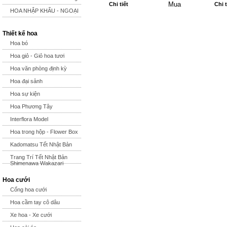
Chi tiết
Chi t
HOA NHẬP KHẨU - NGOẠI
Thiết kế hoa
Hoa bó
Hoa giỏ - Giỏ hoa tươi
Hoa văn phòng định kỳ
Hoa đại sảnh
Hoa sự kiện
Hoa Phương Tây
Interflora Model
Hoa trong hộp - Flower Box
Kadomatsu Tết Nhật Bản
Trang Trí Tết Nhật Bản
Shimenawa Wakazari
Hoa cưới
Cổng hoa cưới
Hoa cầm tay cô dâu
Xe hoa - Xe cưới