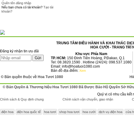
Quên tên đăng nhập
Nếu bạn chưa có tài khoản?
Tạo tài
khoản?
TRUNG TÂM ĐIỀU HÀNH VÀ KHAI THÁC DỊCH
HOA CƯỚI - TRANG TRÍ 
Đăng ký nhận tin ưu đãi
Khu vực Phía Nam
TP. HCM:
150 Đinh Tiên Hoàng, P.Đakao, Q.1
Tel: 08.3820.1590 . Hotline (24/24): 098.537.1080
Email: info@hoatuoi1080.com
Bản đồ địa điểm:
Xem
© Bản quyền thuộc về
Hoa Tươi 1080
Hi
© Bản Quyền & Thương hiệu Hoa Tươi 1080 Đã Được Bảo Hộ Quyền Sở Hữu 
Quý vị có nhu cầu kết 
Chính sách & Quy định chung
Chính sách vận chuyển, giao nhận
C
điện hoa
điện hoa quốc tế
hoa tươi
shop hoa tươi
hoa cưới
dịch vụ điện hoa
cửa h