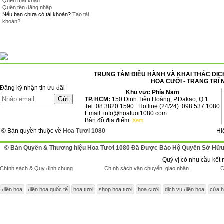
Quên mật khẩu
Quên tên đăng nhập
Nếu bạn chưa có tài khoản?
Tạo tài
khoản?
TRUNG TÂM ĐIỀU HÀNH VÀ KHAI THÁC DỊCH
HOA CƯỚI - TRANG TRÍ 
Đăng ký nhận tin ưu đãi
Khu vực Phía Nam
TP. HCM:
150 Đinh Tiên Hoàng, P.Đakao, Q.1
Tel: 08.3820.1590 . Hotline (24/24): 098.537.1080
Email: info@hoatuoi1080.com
Bản đồ địa điểm:
Xem
© Bản quyền thuộc về
Hoa Tươi 1080
Hi
© Bản Quyền & Thương hiệu Hoa Tươi 1080 Đã Được Bảo Hộ Quyền Sở Hữu 
Quý vị có nhu cầu kết 
Chính sách & Quy định chung
Chính sách vận chuyển, giao nhận
C
điện hoa
điện hoa quốc tế
hoa tươi
shop hoa tươi
hoa cưới
dịch vụ điện hoa
cửa h