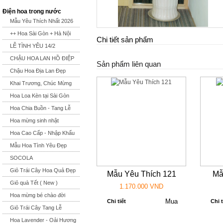
Điện hoa trong nước
Mẫu Yêu Thích Nhất 2026
++ Hoa Sài Gòn + Hà Nội
Chi tiết sản phẩm
LỄ TÌNH YÊU 14/2
CHẬU HOA LAN HỒ ĐIỆP
Sản phẩm liên quan
Chậu Hoa Địa Lan Đẹp
Khai Trương, Chúc Mừng
Hoa Loa Kèn tại Sài Gòn
Hoa Chia Buồn - Tang Lễ
Hoa mừng sinh nhật
Hoa Cao Cấp - Nhập Khẩu
Mẫu Hoa Tình Yêu Đẹp
SOCOLA
Giỏ Trái Cây Hoa Quả Đẹp
Mẫu Yêu Thích 121
Mẫ
Giỏ quà Tết ( New )
1.170.000 VND
Hoa mừng bé chào đời
Chi tiết
Chi t
Giỏ Trái Cây Tang Lễ
Hoa Lavender - Oải Hương