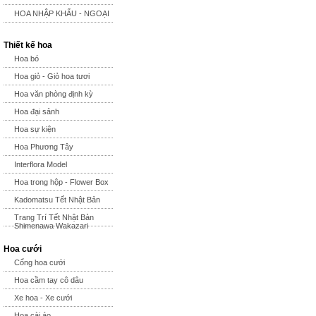
HOA NHẬP KHẨU - NGOẠI
Thiết kế hoa
Hoa bó
Hoa giỏ - Giỏ hoa tươi
Hoa văn phòng định kỳ
Hoa đại sảnh
Hoa sự kiện
Hoa Phương Tây
Interflora Model
Hoa trong hộp - Flower Box
Kadomatsu Tết Nhật Bản
Trang Trí Tết Nhật Bản
Shimenawa Wakazari
Hoa cưới
Cổng hoa cưới
Hoa cầm tay cô dâu
Xe hoa - Xe cưới
Hoa cài áo