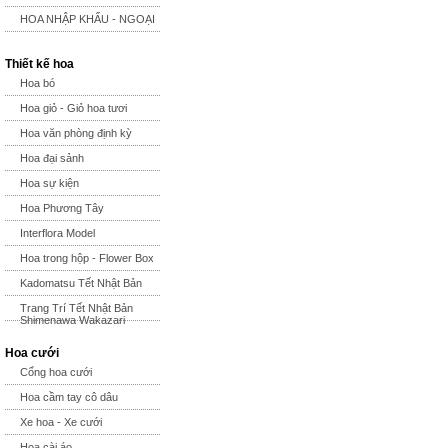
HOA NHẬP KHẨU - NGOẠI
Thiết kế hoa
Hoa bó
Hoa giỏ - Giỏ hoa tươi
Hoa văn phòng định kỳ
Hoa đại sảnh
Hoa sự kiện
Hoa Phương Tây
Interflora Model
Hoa trong hộp - Flower Box
Kadomatsu Tết Nhật Bản
Trang Trí Tết Nhật Bản
Shimenawa Wakazari
Hoa cưới
Cổng hoa cưới
Hoa cầm tay cô dâu
Xe hoa - Xe cưới
Hoa cài áo