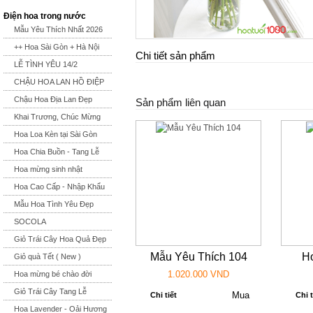
Điện hoa trong nước
Mẫu Yêu Thích Nhất 2026
++ Hoa Sài Gòn + Hà Nội
Chi tiết sản phẩm
LỄ TÌNH YÊU 14/2
CHẬU HOA LAN HỒ ĐIỆP
Chậu Hoa Địa Lan Đẹp
Sản phẩm liên quan
Khai Trương, Chúc Mừng
Hoa Loa Kèn tại Sài Gòn
Hoa Chia Buồn - Tang Lễ
Hoa mừng sinh nhật
Hoa Cao Cấp - Nhập Khẩu
Mẫu Hoa Tình Yêu Đẹp
SOCOLA
Giỏ Trái Cây Hoa Quả Đẹp
Mẫu Yêu Thích 104
Ho
Giỏ quà Tết ( New )
1.020.000 VND
Hoa mừng bé chào đời
Giỏ Trái Cây Tang Lễ
Chi tiết
Chi t
Hoa Lavender - Oải Hương