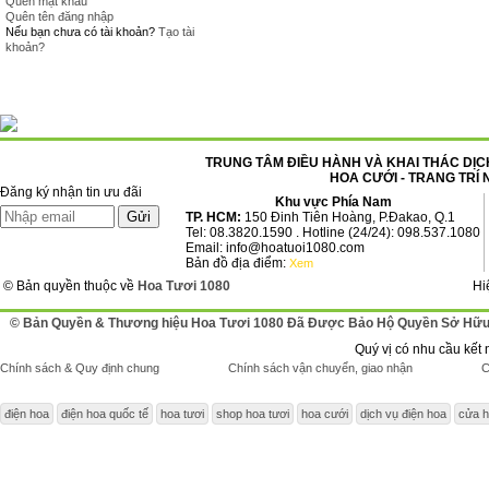
Quên mật khẩu
Quên tên đăng nhập
Nếu bạn chưa có tài khoản?
Tạo tài
khoản?
TRUNG TÂM ĐIỀU HÀNH VÀ KHAI THÁC DỊCH
HOA CƯỚI - TRANG TRÍ 
Đăng ký nhận tin ưu đãi
Khu vực Phía Nam
TP. HCM:
150 Đinh Tiên Hoàng, P.Đakao, Q.1
Tel: 08.3820.1590 . Hotline (24/24): 098.537.1080
Email: info@hoatuoi1080.com
Bản đồ địa điểm:
Xem
© Bản quyền thuộc về
Hoa Tươi 1080
Hi
© Bản Quyền & Thương hiệu Hoa Tươi 1080 Đã Được Bảo Hộ Quyền Sở Hữu 
Quý vị có nhu cầu kết 
Chính sách & Quy định chung
Chính sách vận chuyển, giao nhận
C
điện hoa
điện hoa quốc tế
hoa tươi
shop hoa tươi
hoa cưới
dịch vụ điện hoa
cửa h