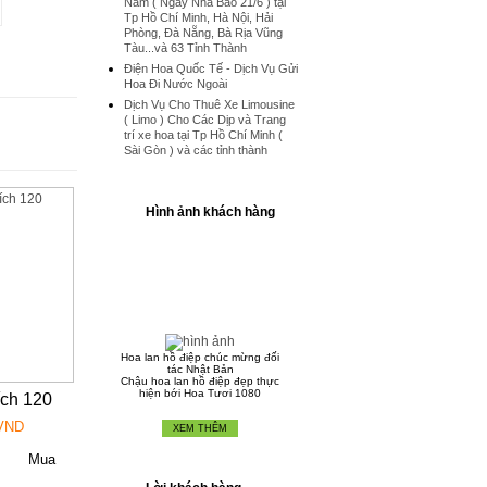
Nam ( Ngày Nhà Báo 21/6 ) tại
Tp Hồ Chí Minh, Hà Nội, Hải
Phòng, Đà Nẵng, Bà Rịa Vũng
Tàu...và 63 Tỉnh Thành
Điện Hoa Quốc Tế - Dịch Vụ Gửi
Hoa Đi Nước Ngoài
Dịch Vụ Cho Thuê Xe Limousine
( Limo ) Cho Các Dịp và Trang
trí xe hoa tại Tp Hồ Chí Minh (
Sài Gòn ) và các tỉnh thành
Hình ảnh khách hàng
Hoa lan hồ điệp chúc mừng đối
tác Nhật Bản
Chậu hoa lan hồ điệp đẹp thực
hiện bới Hoa Tươi 1080
ch 120
 VND
Chậu Lan Hồ Điệp Tết Nguyên
XEM THÊM
Đán 2016