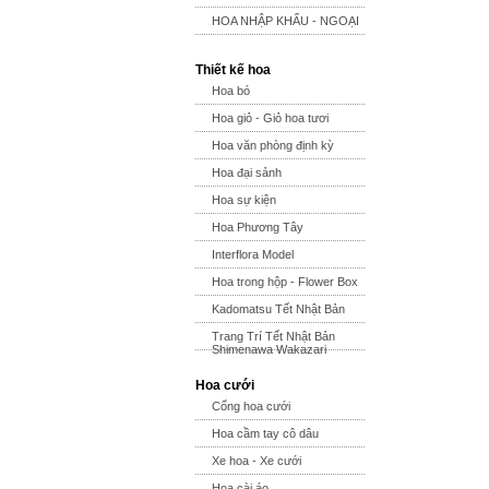
HOA NHẬP KHẨU - NGOẠI
Thiết kế hoa
Hoa bó
Hoa giỏ - Giỏ hoa tươi
Hoa văn phòng định kỳ
Hoa đại sảnh
Hoa sự kiện
Hoa Phương Tây
Interflora Model
Hoa trong hộp - Flower Box
Kadomatsu Tết Nhật Bản
Trang Trí Tết Nhật Bản
Shimenawa Wakazari
Hoa cưới
Cổng hoa cưới
Hoa cầm tay cô dâu
Xe hoa - Xe cưới
Hoa cài áo