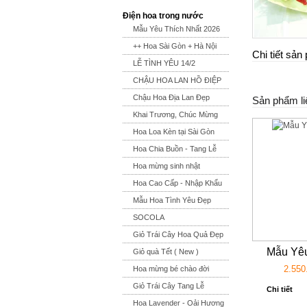
Điện hoa trong nước
Mẫu Yêu Thích Nhất 2026
++ Hoa Sài Gòn + Hà Nội
Chi tiết sả
LỄ TÌNH YÊU 14/2
CHẬU HOA LAN HỒ ĐIỆP
Chậu Hoa Địa Lan Đẹp
Sản phẩm li
Khai Trương, Chúc Mừng
Hoa Loa Kèn tại Sài Gòn
Hoa Chia Buồn - Tang Lễ
Hoa mừng sinh nhật
Hoa Cao Cấp - Nhập Khẩu
Mẫu Hoa Tình Yêu Đẹp
SOCOLA
Giỏ Trái Cây Hoa Quả Đẹp
Mẫu Yêu
Giỏ quà Tết ( New )
2.550
Hoa mừng bé chào đời
Giỏ Trái Cây Tang Lễ
Chi tiết
Hoa Lavender - Oải Hương