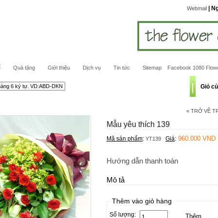
| N
Webmail
ế
Quà tặng
Giới thiệu
Dịch vụ
Tin tức
Sitemap
Facebook 1080 Flow
Giỏ c
« TRỞ VỀ 
Mẫu yêu thích 139
960.000 VND
Mã sản phẩm
:
Giá
:
YT139
Hướng dẫn thanh toán
Mô tả
Thêm vào giỏ hàng
Số lượng: