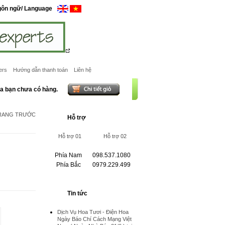
gôn ngữ/ Language
ers
Hướng dẫn thanh toán
Liên hệ
ủa bạn chưa có hàng.
TRANG TRƯỚC
Hỗ trợ
Hỗ trợ 01
Hỗ trợ 02
Phía Nam
098.537.1080
Phía Bắc
0979.229.499
Tin tức
Dịch Vụ Hoa Tươi - Điện Hoa
Ngày Báo Chí Cách Mạng Việt