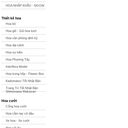
HOA NHẬP KHẨU - NGOẠI
Thiết kế hoa
Hoa bó
Hoa giỏ - Giỏ hoa tươi
Hoa văn phòng định kỳ
Hoa đại sảnh
Hoa sự kiện
Hoa Phương Tây
Interflora Model
Hoa trong hộp - Flower Box
Kadomatsu Tết Nhật Bản
Trang Trí Tết Nhật Bản
Shimenawa Wakazari
Hoa cưới
Cổng hoa cưới
Hoa cầm tay cô dâu
Xe hoa - Xe cưới
Hoa cài áo