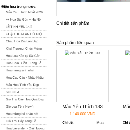
Điện hoa trong nước
Mẫu Yêu Thích Nhất 2026
++ Hoa Sài Gòn + Hà Nội
Chi tiết sản phẩm
LỄ TÌNH YÊU 14/2
CHẬU HOA LAN HỒ ĐIỆP
Chậu Hoa Địa Lan Đẹp
Sản phẩm liên quan
Khai Trương, Chúc Mừng
Hoa Loa Kèn tại Sài Gòn
Hoa Chia Buồn - Tang Lễ
Hoa mừng sinh nhật
Hoa Cao Cấp - Nhập Khẩu
Mẫu Hoa Tình Yêu Đẹp
SOCOLA
Giỏ Trái Cây Hoa Quả Đẹp
Mẫu Yêu Thích 133
Mẫu
Giỏ quà Tết ( New )
1.140.000 VND
Hoa mừng bé chào đời
Giỏ Trái Cây Tang Lễ
Chi tiết
Chi t
Hoa Lavender - Oải Hương