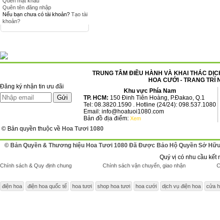
Quên mật khẩu
Quên tên đăng nhập
Nếu bạn chưa có tài khoản?
Tạo tài
khoản?
TRUNG TÂM ĐIỀU HÀNH VÀ KHAI THÁC DỊCH
HOA CƯỚI - TRANG TRÍ 
Đăng ký nhận tin ưu đãi
Khu vực Phía Nam
TP. HCM:
150 Đinh Tiên Hoàng, P.Đakao, Q.1
Tel: 08.3820.1590 . Hotline (24/24): 098.537.1080
Email: info@hoatuoi1080.com
Bản đồ địa điểm:
Xem
© Bản quyền thuộc về
Hoa Tươi 1080
© Bản Quyền & Thương hiệu Hoa Tươi 1080 Đã Được Bảo Hộ Quyền Sở Hữu 
Quý vị có nhu cầu kết 
Chính sách & Quy định chung
Chính sách vận chuyển, giao nhận
C
điện hoa
điện hoa quốc tế
hoa tươi
shop hoa tươi
hoa cưới
dịch vụ điện hoa
cửa h