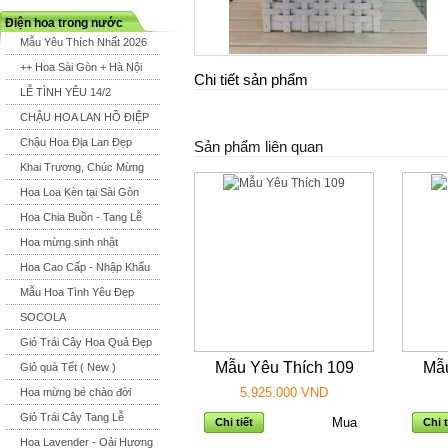
Điện hoa trong nước
Mẫu Yêu Thích Nhất 2026
++ Hoa Sài Gòn + Hà Nội
Chi tiết sản phẩm
LỄ TÌNH YÊU 14/2
CHẬU HOA LAN HỒ ĐIỆP
Chậu Hoa Địa Lan Đẹp
Sản phẩm liên quan
Khai Trương, Chúc Mừng
Hoa Loa Kèn tại Sài Gòn
Hoa Chia Buồn - Tang Lễ
Hoa mừng sinh nhật
Hoa Cao Cấp - Nhập Khẩu
Mẫu Hoa Tình Yêu Đẹp
SOCOLA
Giỏ Trái Cây Hoa Quả Đẹp
Mẫu Yêu Thích 109
Mẫu
Giỏ quà Tết ( New )
5.925.000 VND
Hoa mừng bé chào đời
Giỏ Trái Cây Tang Lễ
Chi tiết
Chi t
Hoa Lavender - Oải Hương