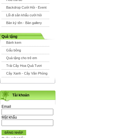
Backdrop Cưới Hỏi - Event
Lối đi sân khấu cưới hỏi
Bàn ký tên - Bàn gallery
Quà tặng
Bánh kem
Gấu bông
Quà tặng cho trẻ em
Trái Cây Hoa Quả Tươi
Cây Xanh - Cây Văn Phòng
Tài khoản
Email
Mật khẩu
ĐĂNG NHẬP