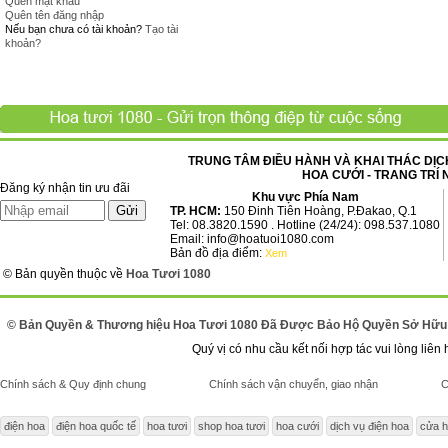
Quên mật khẩu
Quên tên đăng nhập
Nếu bạn chưa có tài khoản?
Tạo tài
khoản?
TRUNG TÂM ĐIỀU HÀNH VÀ KHAI THÁC DỊCH
HOA CƯỚI - TRANG TRÍ 
Đăng ký nhận tin ưu đãi
Khu vực Phía Nam
TP. HCM:
150 Đinh Tiên Hoàng, P.Đakao, Q.1
Tel: 08.3820.1590 . Hotline (24/24): 098.537.1080
Email: info@hoatuoi1080.com
Bản đồ địa điểm:
Xem
© Bản quyền thuộc về
Hoa Tươi 1080
© Bản Quyền & Thương hiệu Hoa Tươi 1080 Đã Được Bảo Hộ Quyền Sở Hữu 
Quý vị có nhu cầu kết nối hợp tác vui lòng liê
Chính sách & Quy định chung
Chính sách vận chuyển, giao nhận
C
điện hoa
điện hoa quốc tế
hoa tươi
shop hoa tươi
hoa cưới
dịch vụ điện hoa
cửa h