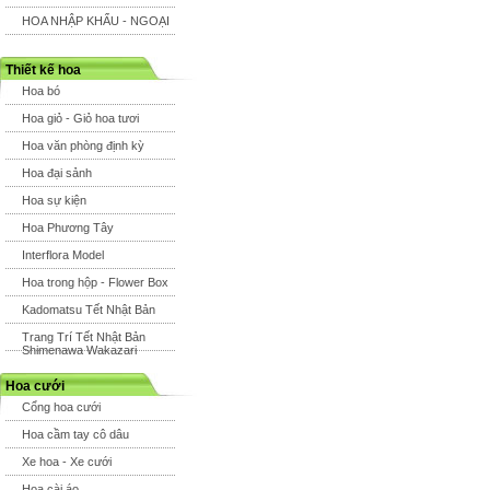
HOA NHẬP KHẨU - NGOẠI
Thiết kế hoa
Hoa bó
Hoa giỏ - Giỏ hoa tươi
Hoa văn phòng định kỳ
Hoa đại sảnh
Hoa sự kiện
Hoa Phương Tây
Interflora Model
Hoa trong hộp - Flower Box
Kadomatsu Tết Nhật Bản
Trang Trí Tết Nhật Bản
Shimenawa Wakazari
Hoa cưới
Cổng hoa cưới
Hoa cầm tay cô dâu
Xe hoa - Xe cưới
Hoa cài áo