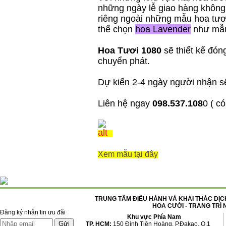
những ngày lễ giao hàng không
riêng ngoài những mẫu hoa tươi
thể chọn
hoa Lavender
như mẫ
Hoa Tươi 1080
sẽ thiết kế đón
chuyển phát.
Dự kiến 2-4 ngày người nhận s
Liên hệ ngay
098.537.108
0 ( c
Xem mẫu tại đây
TRUNG TÂM ĐIỀU HÀNH VÀ KHAI THÁC DỊCH
HOA CƯỚI - TRANG TRÍ 
Đăng ký nhận tin ưu đãi
Khu vực Phía Nam
TP. HCM:
150 Đinh Tiên Hoàng, P.Đakao, Q.1