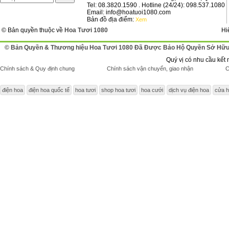
Tel: 08.3820.1590 . Hotline (24/24): 098.537.1080
Email: info@hoatuoi1080.com
Bản đồ địa điểm:
Xem
© Bản quyền thuộc về
Hoa Tươi 1080
Hi
© Bản Quyền & Thương hiệu Hoa Tươi 1080 Đã Được Bảo Hộ Quyền Sở Hữu 
Quý vị có nhu cầu kết 
Chính sách & Quy định chung
Chính sách vận chuyển, giao nhận
C
điện hoa
điện hoa quốc tế
hoa tươi
shop hoa tươi
hoa cưới
dịch vụ điện hoa
cửa h