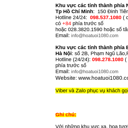
Khu vực các tỉnh thành phía
Tp Hồ Chí Minh
: 150 Đinh Ti
Hotline 24/24:
098.537.1080
( 
có
+84
phía trước số
hoặc 028.3820.1590 hoặc số t
Email:
info@hoatuoi1080.com
Khu vực các tỉnh thành phía 
Hà Nội
: số 2B, Phạm Ngũ Lão,
Hotline (24/24):
098.278.1080
(
phía trước số
Email:
info@hoatuoi1080.com
Website: www.hoatuoi1080.
Viber và Zalo phục vụ khách gọ
Ghi chú:
Với những khu vực xa, hoa tươ