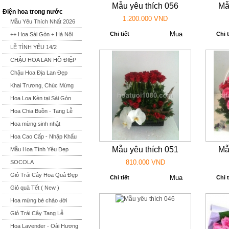
Mẫu yêu thích 056
Mẫ
Điện hoa trong nước
1.200.000 VND
Mẫu Yêu Thích Nhất 2026
Chi tiết
Chi t
++ Hoa Sài Gòn + Hà Nội
LỄ TÌNH YÊU 14/2
CHẬU HOA LAN HỒ ĐIỆP
Chậu Hoa Địa Lan Đẹp
Khai Trương, Chúc Mừng
Hoa Loa Kèn tại Sài Gòn
Hoa Chia Buồn - Tang Lễ
Hoa mừng sinh nhật
Hoa Cao Cấp - Nhập Khẩu
Mẫu yêu thích 051
Mẫ
Mẫu Hoa Tình Yêu Đẹp
810.000 VND
SOCOLA
Giỏ Trái Cây Hoa Quả Đẹp
Chi tiết
Chi t
Giỏ quà Tết ( New )
Hoa mừng bé chào đời
Giỏ Trái Cây Tang Lễ
Hoa Lavender - Oải Hương