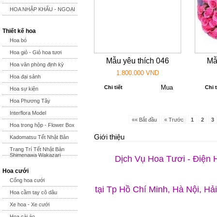
HOA NHẬP KHẨU - NGOẠI
Thiết kế hoa
Hoa bó
Hoa giỏ - Giỏ hoa tươi
Mẫu yêu thích 046
Mẫ
Hoa văn phòng định kỳ
1.800.000 VND
Hoa đại sảnh
Chi tiết
Chi t
Hoa sự kiện
Hoa Phương Tây
Interflora Model
«« Bắt đầu
« Trước
1
2
3
Hoa trong hộp - Flower Box
Giới thiệu
Kadomatsu Tết Nhật Bản
Trang Trí Tết Nhật Bản
Shimenawa Wakazari
Dịch Vụ Hoa Tươi - Điện 
Hoa cưới
Cổng hoa cưới
tại Tp Hồ Chí Minh, Hà Nội, Hả
Hoa cầm tay cô dâu
Xe hoa - Xe cưới
Hoa cài áo