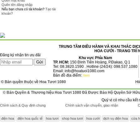
Quên mật khẩu
Quên tên đăng nhập
Nếu bạn chưa có tài khoản?
Tạo tài
khoản?
TRUNG TÂM ĐIỀU HÀNH VÀ KHAI THÁC DỊCH
HOA CƯỚI - TRANG TRÍ 
Đăng ký nhận tin ưu đãi
Khu vực Phía Nam
TP. HCM:
150 Đinh Tiên Hoàng, P.Đakao, Q.1
Tel: 08.3820.1590 . Hotline (24/24): 098.537.1080
Email: info@hoatuoi1080.com
Bản đồ địa điểm:
Xem
© Bản quyền thuộc về
Hoa Tươi 1080
Hi
© Bản Quyền & Thương hiệu Hoa Tươi 1080 Đã Được Bảo Hộ Quyền Sở Hữu 
Quý vị có nhu cầu kết 
Chính sách & Quy định chung
Chính sách vận chuyển, giao nhận
C
điện hoa
điện hoa quốc tế
hoa tươi
shop hoa tươi
hoa cưới
dịch vụ điện hoa
cửa h