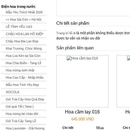
Điện hoa trong nước
Mẫu Yêu Thích Nhất 2026
++ Hoa Sài Gòn + Hà Nội
Chi tiết sản phẩm
LỄ TÌNH YÊU 14/2
là một phần không thiếu được trong
Trang trí lối đi
CHẬU HOA LAN HỒ ĐIỆP
được tư vấn và nhận ưu đãi
Chậu Hoa Địa Lan Đẹp
Sản phẩm liên quan
Khai Trương, Chúc Mừng
Hoa Loa Kèn tại Sài Gòn
Hoa Chia Buồn - Tang Lễ
Hoa mừng sinh nhật
Hoa Cao Cấp - Nhập Khẩu
Mẫu Hoa Tình Yêu Đẹp
SOCOLA
Giỏ Trái Cây Hoa Quả Đẹp
Giỏ quà Tết ( New )
Hoa cầm tay 016
Ho
Hoa mừng bé chào đời
645.000 VND
Giỏ Trái Cây Tang Lễ
Chi tiết
Chi t
Hoa Lavender - Oải Hương