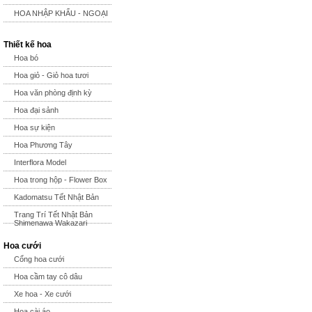
HOA NHẬP KHẨU - NGOẠI
Thiết kế hoa
Hoa bó
Hoa giỏ - Giỏ hoa tươi
Hoa văn phòng định kỳ
Hoa đại sảnh
Hoa sự kiện
Hoa Phương Tây
Interflora Model
Hoa trong hộp - Flower Box
Kadomatsu Tết Nhật Bản
Trang Trí Tết Nhật Bản
Shimenawa Wakazari
Hoa cưới
Cổng hoa cưới
Hoa cầm tay cô dâu
Xe hoa - Xe cưới
Hoa cài áo