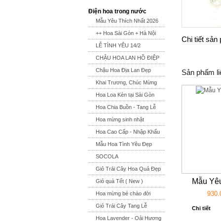
Điện hoa trong nước
Mẫu Yêu Thích Nhất 2026
++ Hoa Sài Gòn + Hà Nội
Chi tiết sả
LỄ TÌNH YÊU 14/2
CHẬU HOA LAN HỒ ĐIỆP
Chậu Hoa Địa Lan Đẹp
Sản phẩm li
Khai Trương, Chúc Mừng
Hoa Loa Kèn tại Sài Gòn
Hoa Chia Buồn - Tang Lễ
Hoa mừng sinh nhật
Hoa Cao Cấp - Nhập Khẩu
Mẫu Hoa Tình Yêu Đẹp
SOCOLA
Giỏ Trái Cây Hoa Quả Đẹp
Mẫu Yêu
Giỏ quà Tết ( New )
930.
Hoa mừng bé chào đời
Giỏ Trái Cây Tang Lễ
Chi tiết
Hoa Lavender - Oải Hương