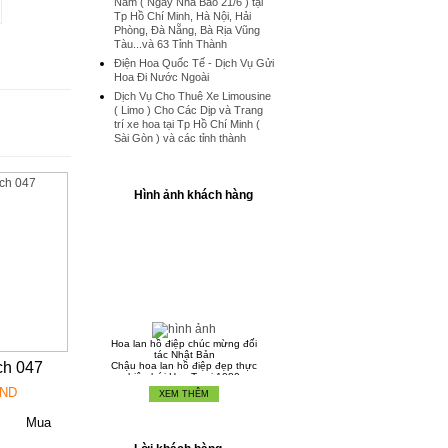
Nam ( Ngày Nhà Báo 21/6 ) tại
Tp Hồ Chí Minh, Hà Nội, Hải
Phòng, Đà Nẵng, Bà Rịa Vũng
Tàu...và 63 Tỉnh Thành
Điện Hoa Quốc Tế - Dịch Vụ Gửi
Hoa Đi Nước Ngoài
Dịch Vụ Cho Thuê Xe Limousine
( Limo ) Cho Các Dịp và Trang
trí xe hoa tại Tp Hồ Chí Minh (
Sài Gòn ) và các tỉnh thành
Hình ảnh khách hàng
Hoa lan hồ điệp chúc mừng đối
tác Nhật Bản
Chậu hoa lan hồ điệp đẹp thực
ch 047
hiện bới Hoa Tươi 1080
VND
XEM THÊM
Chậu Lan Hồ Điệp Tết Nguyên
Đán 2016