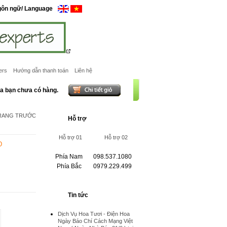
gôn ngữ/ Language
ers
Hướng dẫn thanh toán
Liên hệ
ủa bạn chưa có hàng.
TRANG TRƯỚC
Hỗ trợ
Hỗ trợ 01
Hỗ trợ 02
D
Phía Nam
098.537.1080
Phía Bắc
0979.229.499
Tin tức
Dịch Vụ Hoa Tươi - Điện Hoa
Ngày Báo Chí Cách Mạng Việt