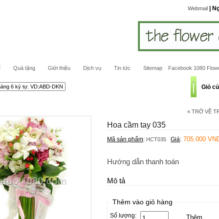
| N
Webmail
ế
Quà tặng
Giới thiệu
Dịch vụ
Tin tức
Sitemap
Facebook 1080 Flow
Giỏ c
« TRỞ VỀ 
Hoa cầm tay 035
705.000 VN
Mã sản phẩm
:
Giá
:
HCT035
Hướng dẫn thanh toán
Mô tả
Thêm vào giỏ hàng
Số lượng: