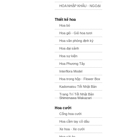
HOA NHẬP KHẨU - NGOẠI
Thiết kế hoa
Hoa bó
Hoa giỏ - Giỏ hoa tươi
Hoa văn phòng định kỳ
Hoa đại sảnh
Hoa sự kiện
Hoa Phương Tây
Interflora Model
Hoa trong hộp - Flower Box
Kadomatsu Tết Nhật Bản
Trang Trí Tết Nhật Bản
Shimenawa Wakazari
Hoa cưới
Cổng hoa cưới
Hoa cầm tay cô dâu
Xe hoa - Xe cưới
Hoa cài áo