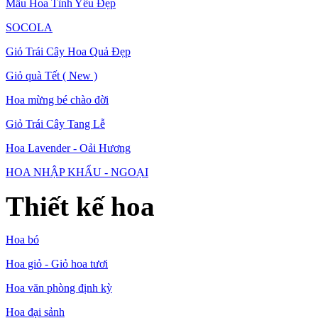
Mẫu Hoa Tình Yêu Đẹp
SOCOLA
Giỏ Trái Cây Hoa Quả Đẹp
Giỏ quà Tết ( New )
Hoa mừng bé chào đời
Giỏ Trái Cây Tang Lễ
Hoa Lavender - Oải Hương
HOA NHẬP KHẨU - NGOẠI
Thiết kế hoa
Hoa bó
Hoa giỏ - Giỏ hoa tươi
Hoa văn phòng định kỳ
Hoa đại sảnh