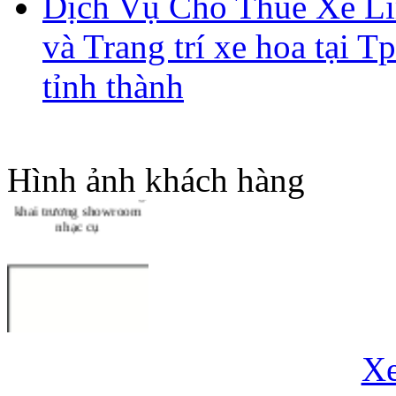
Dịch Vụ Cho Thuê Xe Li
và Trang trí xe hoa tại 
Chậu Lan Hồ Điệp Tết
Nguyên Đán 2016
tỉnh thành
Dịch Vụ Điện Hoa Hoa
Tươi Việt Nam Quốc Tế
Hình ảnh khách hàng
Thiết kế hoa chúc mừng
khai trương showroom
nhạc cụ
X