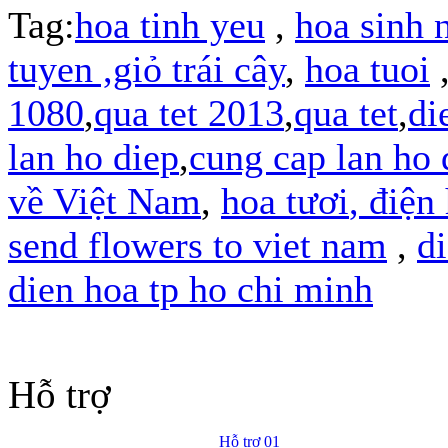
Tag:
hoa tinh yeu
,
hoa sinh 
tuyen
,giỏ trái cây
,
hoa tuoi
1080
,
qua tet 2013
,
qua tet
,
di
lan ho diep
,
cung cap lan ho 
về Việt Nam
,
hoa tươi
,
điện
send flowers to viet nam
,
d
dien hoa tp ho chi minh
Hỗ trợ
Hỗ trợ 01