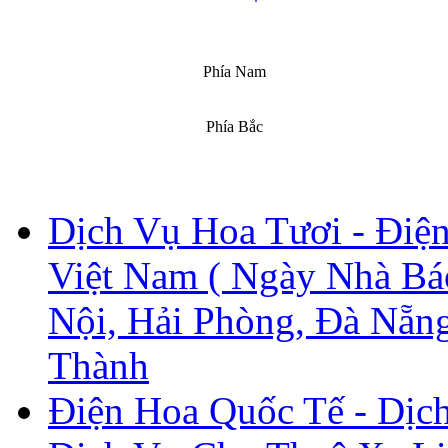
Phía Nam
Phía Bắc
Dịch Vụ Hoa Tươi - Điện
Việt Nam ( Ngày Nhà Ba
Nội, Hải Phòng, Đà Nẵng
Hoa lan hồ điệp chúc
mừng đối tác Nhật Bản
Thành
Chậu hoa lan hồ điệp
đẹp thực hiện bới Hoa
Điện Hoa Quốc Tế - Dịc
Tươi 1080