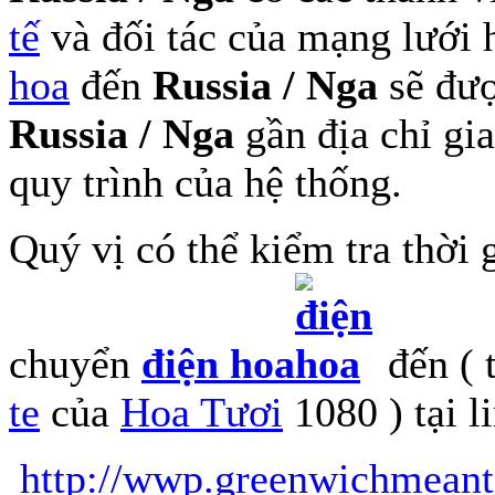
tế
và đối tác của mạng lưới 
hoa
đến
Russia / Nga
sẽ đượ
Russia / Nga
gần địa chỉ gia
quy trình của hệ thống.
Quý vị có thể kiểm tra thời 
chuyển
điện hoa
đến (
te
của
Hoa Tươi
1080 ) tại l
http://wwp.greenwichmeant