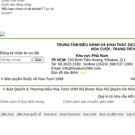
Quên mật khẩu
Quên tên đăng nhập
Nếu bạn chưa có tài khoản?
Tạo tài
khoản?
TRUNG TÂM ĐIỀU HÀNH VÀ KHAI THÁC DỊCH
HOA CƯỚI - TRANG TRÍ 
Đăng ký nhận tin ưu đãi
Khu vực Phía Nam
TP. HCM:
150 Đinh Tiên Hoàng, P.Đakao, Q.1
Tel: 08.3820.1590 . Hotline (24/24): 098.537.1080
Email: info@hoatuoi1080.com
Bản đồ địa điểm:
Xem
© Bản quyền thuộc về
Hoa Tươi 1080
Hi
© Bản Quyền & Thương hiệu Hoa Tươi 1080 Đã Được Bảo Hộ Quyền Sở Hữu 
Quý vị có nhu cầu kết 
Chính sách & Quy định chung
Chính sách vận chuyển, giao nhận
C
điện hoa
điện hoa quốc tế
hoa tươi
shop hoa tươi
hoa cưới
dịch vụ điện hoa
cửa h