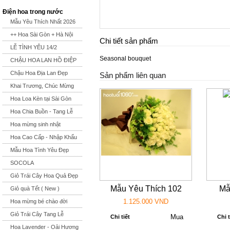
Điện hoa trong nước
Mẫu Yêu Thích Nhất 2026
++ Hoa Sài Gòn + Hà Nội
Chi tiết sản phẩm
LỄ TÌNH YÊU 14/2
Seasonal bouquet
CHẬU HOA LAN HỒ ĐIỆP
Chậu Hoa Địa Lan Đẹp
Sản phẩm liên quan
Khai Trương, Chúc Mừng
Hoa Loa Kèn tại Sài Gòn
Hoa Chia Buồn - Tang Lễ
Hoa mừng sinh nhật
Hoa Cao Cấp - Nhập Khẩu
Mẫu Hoa Tình Yêu Đẹp
SOCOLA
Giỏ Trái Cây Hoa Quả Đẹp
Mẫu Yêu Thích 102
Mẫ
Giỏ quà Tết ( New )
1.125.000 VND
Hoa mừng bé chào đời
Giỏ Trái Cây Tang Lễ
Chi tiết
Chi t
Hoa Lavender - Oải Hương