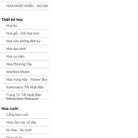
HOA NHẬP KHẨU - NGOẠI
Thiết kế hoa
Hoa bó
Hoa giỏ - Giỏ hoa tươi
Hoa văn phòng định kỳ
Hoa đại sảnh
Hoa sự kiện
Hoa Phương Tây
Interflora Model
Hoa trong hộp - Flower Box
Kadomatsu Tết Nhật Bản
Trang Trí Tết Nhật Bản
Shimenawa Wakazari
Hoa cưới
Cổng hoa cưới
Hoa cầm tay cô dâu
Xe hoa - Xe cưới
Hoa cài áo