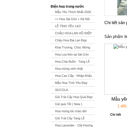
Điện hoa trong nước
Mẫu Yêu Thích Nhất 2026
++ Hoa Sài Gòn + Hà Nội
Chi tiết sả
LỄ TÌNH YÊU 14/2
CHẬU HOA LAN HỒ ĐIỆP
Sản phẩm li
Chậu Hoa Địa Lan Đẹp
Khai Trương, Chúc Mừng
Hoa Loa Kèn tại Sài Gòn
Hoa Chia Buồn - Tang Lễ
Hoa mừng sinh nhật
Hoa Cao Cấp - Nhập Khẩu
Mẫu Hoa Tình Yêu Đẹp
SOCOLA
Giỏ Trái Cây Hoa Quả Đẹp
Mẫu yêu
Giỏ quà Tết ( New )
1.485
Hoa mừng bé chào đời
Chi tiết
Giỏ Trái Cây Tang Lễ
Hoa Lavender - Oải Hương