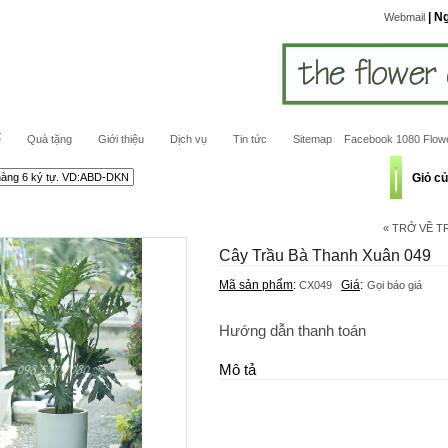
| N
Webmail
ế
Quà tặng
Giới thiệu
Dịch vụ
Tin tức
Sitemap
Facebook 1080 Flow
Giỏ c
« TRỞ VỀ 
Cây Trầu Bà Thanh Xuân 049
Mã sản phẩm
:
Giá
:
CX049
Gọi báo giá
Hướng dẫn thanh toán
Mô tả