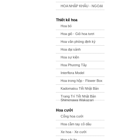
HOA NHẬP KHẨU - NGOẠI
Thiết kế hoa
Hoa bó
Hoa giỏ - Giỏ hoa tươi
Hoa văn phòng định kỳ
Hoa đại sảnh
Hoa sự kiện
Hoa Phương Tây
Interflora Model
Hoa trong hộp - Flower Box
Kadomatsu Tết Nhật Bản
Trang Trí Tết Nhật Bản
Shimenawa Wakazari
Hoa cưới
Cổng hoa cưới
Hoa cầm tay cô dâu
Xe hoa - Xe cưới
Hoa cài áo