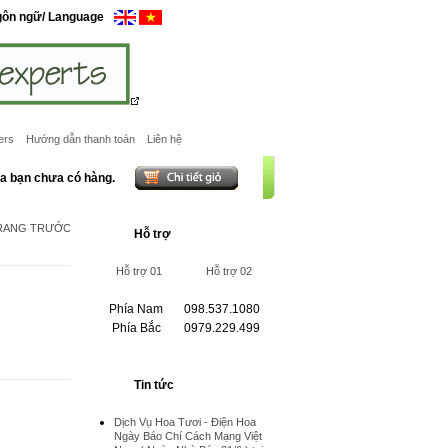
gôn ngữ/ Language
ers
Hướng dẫn thanh toán
Liên hệ
ủa bạn chưa có hàng.
TRANG TRƯỚC
Hỗ trợ
Hỗ trợ 01
Hỗ trợ 02
Phía Nam
098.537.1080
Phía Bắc
0979.229.499
Tin tức
Dịch Vụ Hoa Tươi - Điện Hoa
Ngày Báo Chí Cách Mạng Việt