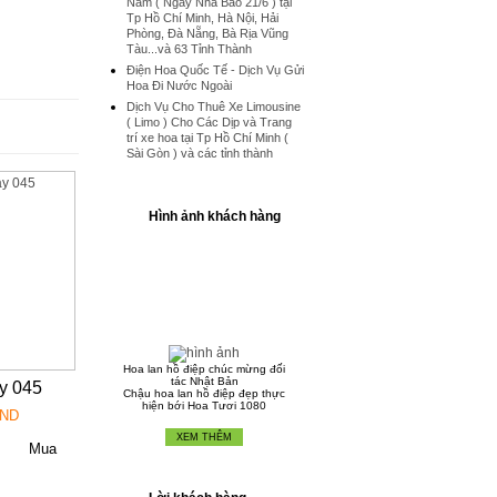
Nam ( Ngày Nhà Báo 21/6 ) tại
Tp Hồ Chí Minh, Hà Nội, Hải
Phòng, Đà Nẵng, Bà Rịa Vũng
Tàu...và 63 Tỉnh Thành
Điện Hoa Quốc Tế - Dịch Vụ Gửi
Hoa Đi Nước Ngoài
Dịch Vụ Cho Thuê Xe Limousine
( Limo ) Cho Các Dịp và Trang
trí xe hoa tại Tp Hồ Chí Minh (
Sài Gòn ) và các tỉnh thành
Hình ảnh khách hàng
Hoa lan hồ điệp chúc mừng đối
tác Nhật Bản
Chậu hoa lan hồ điệp đẹp thực
y 045
hiện bới Hoa Tươi 1080
VND
XEM THÊM
Chậu Lan Hồ Điệp Tết Nguyên
Đán 2016