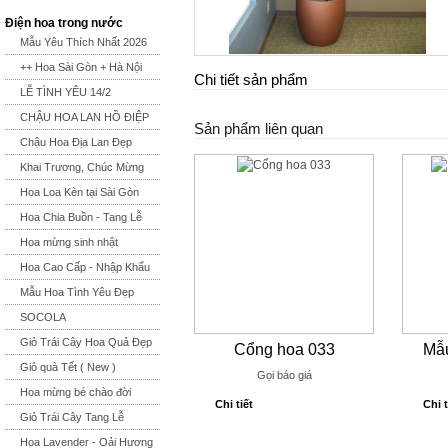
Điện hoa trong nước
Mẫu Yêu Thích Nhất 2026
++ Hoa Sài Gòn + Hà Nội
Chi tiết sản phẩm
LỄ TÌNH YÊU 14/2
CHẬU HOA LAN HỒ ĐIỆP
Sản phẩm liên quan
Chậu Hoa Địa Lan Đẹp
Khai Trương, Chúc Mừng
Hoa Loa Kèn tại Sài Gòn
Hoa Chia Buồn - Tang Lễ
Hoa mừng sinh nhật
Hoa Cao Cấp - Nhập Khẩu
Mẫu Hoa Tình Yêu Đẹp
SOCOLA
Giỏ Trái Cây Hoa Quả Đẹp
Cổng hoa 033
Mẫu
Giỏ quà Tết ( New )
Gọi báo giá
Hoa mừng bé chào đời
Chi tiết
Chi t
Giỏ Trái Cây Tang Lễ
Hoa Lavender - Oải Hương