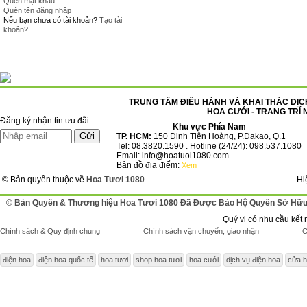
Quên mật khẩu
Quên tên đăng nhập
Nếu bạn chưa có tài khoản?
Tạo tài
khoản?
TRUNG TÂM ĐIỀU HÀNH VÀ KHAI THÁC DỊCH
HOA CƯỚI - TRANG TRÍ 
Đăng ký nhận tin ưu đãi
Khu vực Phía Nam
TP. HCM:
150 Đinh Tiên Hoàng, P.Đakao, Q.1
Tel: 08.3820.1590 . Hotline (24/24): 098.537.1080
Email: info@hoatuoi1080.com
Bản đồ địa điểm:
Xem
© Bản quyền thuộc về
Hoa Tươi 1080
Hi
© Bản Quyền & Thương hiệu Hoa Tươi 1080 Đã Được Bảo Hộ Quyền Sở Hữu 
Quý vị có nhu cầu kết 
Chính sách & Quy định chung
Chính sách vận chuyển, giao nhận
C
điện hoa
điện hoa quốc tế
hoa tươi
shop hoa tươi
hoa cưới
dịch vụ điện hoa
cửa h