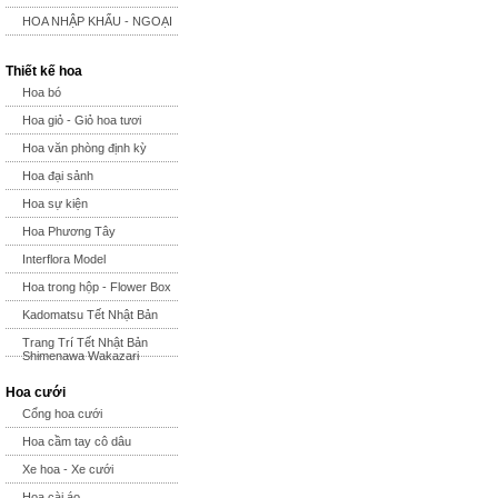
HOA NHẬP KHẨU - NGOẠI
Thiết kế hoa
Hoa bó
Hoa giỏ - Giỏ hoa tươi
Hoa văn phòng định kỳ
Hoa đại sảnh
Hoa sự kiện
Hoa Phương Tây
Interflora Model
Hoa trong hộp - Flower Box
Kadomatsu Tết Nhật Bản
Trang Trí Tết Nhật Bản
Shimenawa Wakazari
Hoa cưới
Cổng hoa cưới
Hoa cầm tay cô dâu
Xe hoa - Xe cưới
Hoa cài áo